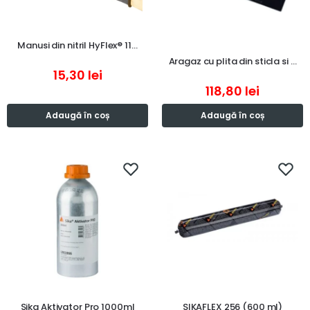
Manusi din nitril HyFlex® 11…
Aragaz cu plita din sticla si …
15,30
lei
118,80
lei
Adaugă în coș
Adaugă în coș
Sika Aktivator Pro 1000ml
SIKAFLEX 256 (600 ml)