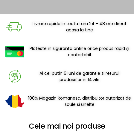
Livrare rapida in toata tara 24 - 48 ore direct
Elegantă care economisește
acasa la tine
spațiu.
Plateste in siguranta online orice produs rapid și
Produse esențiale SanDonna - calitatea care se vede zi de
zi!
confortabil
Bucatarie & Baie
Ai cel putin 6 luni de garantie si returul
produselor in 14 zile
100% Magazin Romanesc, distribuitor autorizat de
scule si unelte
Cele mai noi produse