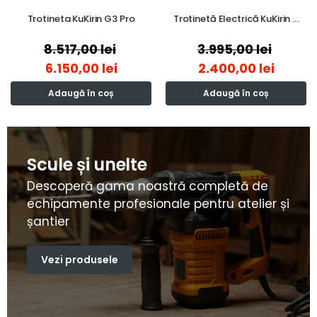
Trotineta KuKirin G3 Pro
Trotinetă Electrică KuKirin …
8.517,00
lei
3.995,00
lei
6.150,00
lei
2.400,00
lei
Adaugă în coș
Adaugă în coș
Scule și unelte
Descoperă gama noastră completă de
echipamente profesionale pentru atelier și
șantier
Vezi produsele