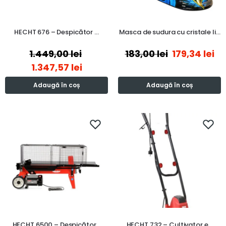
HECHT 676 – Despicător …
Masca de sudura cu cristale li…
1.449,00
lei
183,00
lei
179,34
lei
1.347,57
lei
Adaugă în coș
Adaugă în coș
HECHT 6500 – Despicător…
HECHT 732 – Cultivator e…