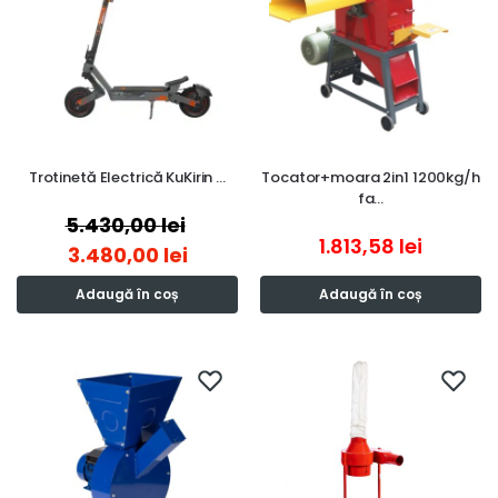
Trotinetă Electrică KuKirin …
Tocator+moara 2in1 1200kg/h
fa…
5.430,00
lei
1.813,58
lei
3.480,00
lei
Adaugă în coș
Adaugă în coș