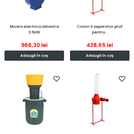
Moara electrica albastra
Ciclon S separator praf
3.5kW
pentru…
966,30
lei
438,65
lei
Adaugă în coș
Adaugă în coș