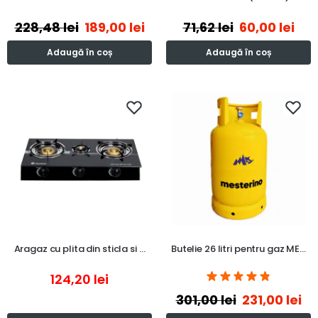
228,48
lei
189,00
lei
71,62
lei
60,00
lei
Adaugă în coș
Adaugă în coș
Aragaz cu plita din sticla si …
Butelie 26 litri pentru gaz ME…
124,20
lei
301,00
lei
231,00
lei