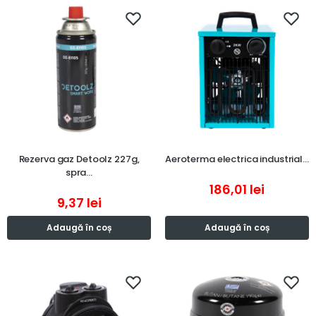
Rezerva gaz Detoolz 227g,
Aeroterma electrica industrial…
spra…
186,01
lei
9,37
lei
Adaugă în coș
Adaugă în coș