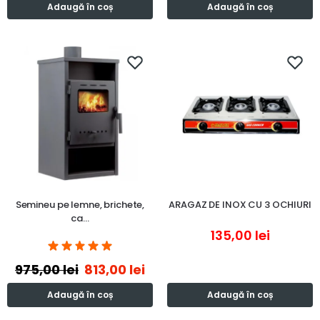
Adaugă în coș
Adaugă în coș
Semineu pe lemne, brichete,
ARAGAZ DE INOX CU 3 OCHIURI
ca…
135,00
lei
975,00
lei
813,00
lei
Adaugă în coș
Adaugă în coș