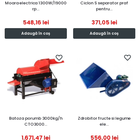
Moara electrica 1300W/19000
Ciclon S separator praf
rp…
pentru…
548,16
lei
371,05
lei
Adaugă în coș
Adaugă în coș
Batoza porumb 3000kg/h
Zdrobitor fructe si legume
CTO3000…
ele…
1.671,47
lei
556,00
lei