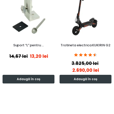
Suport “L” pentru …
Trotineta electrica KUKIRIN G2
14,67
lei
13,20
lei
3.825,00
lei
2.690,00
lei
Adaugă în coș
Adaugă în coș