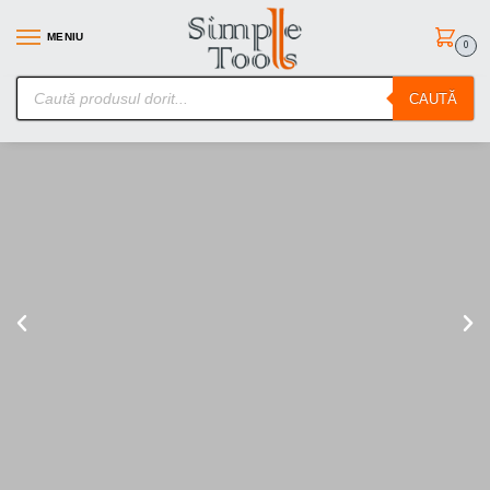
MENIU
0
SimpleTools.ro – Gasesti orice – Comanzi simplu
CAUTĂ