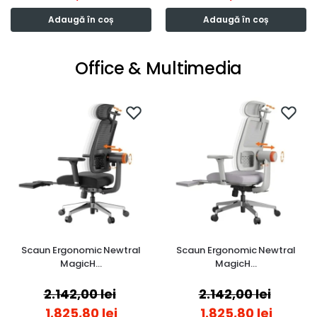
Adaugă în coș
Adaugă în coș
Office & Multimedia
Scaun Ergonomic Newtral
Scaun Ergonomic Newtral
MagicH…
MagicH…
2.142,00
lei
2.142,00
lei
1.825,80
lei
1.825,80
lei