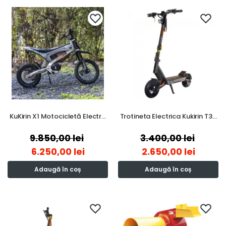
KuKirin X1 Motocicletă Electr…
Trotineta Electrica Kukirin T3…
9.850,00
lei
3.400,00
lei
6.250,00
lei
2.650,00
lei
Adaugă în coș
Adaugă în coș