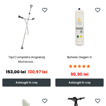
Tija Completa Angrenaj
Butelie Oxigen 1L
Motocoa…
153,00
lei
130,97
lei
96,90
lei
Adaugă în coș
Adaugă în coș