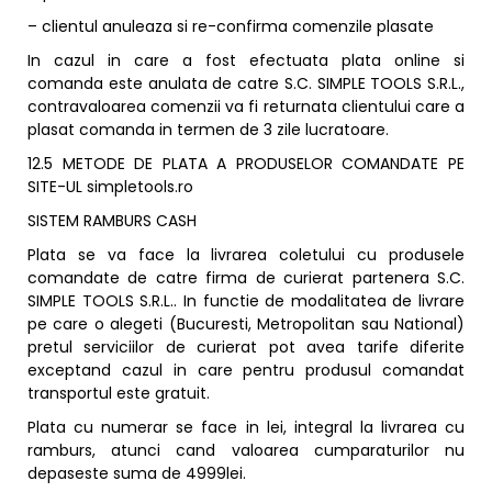
– clientul anuleaza si re-confirma comenzile plasate
In cazul in care a fost efectuata plata online si
comanda este anulata de catre S.C. SIMPLE TOOLS S.R.L.,
contravaloarea comenzii va fi returnata clientului care a
plasat comanda in termen de 3 zile lucratoare.
12.5 METODE DE PLATA A PRODUSELOR COMANDATE PE
SITE-UL simpletools.ro
SISTEM RAMBURS CASH
Plata se va face la livrarea coletului cu produsele
comandate de catre firma de curierat partenera S.C.
SIMPLE TOOLS S.R.L.. In functie de modalitatea de livrare
pe care o alegeti (Bucuresti, Metropolitan sau National)
pretul serviciilor de curierat pot avea tarife diferite
exceptand cazul in care pentru produsul comandat
transportul este gratuit.
Plata cu numerar se face in lei, integral la livrarea cu
ramburs, atunci cand valoarea cumparaturilor nu
depaseste suma de 4999lei.