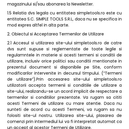
magazinului si/sau abonarea la Newsletter.
1.5 Relatia dvs legala cu entitatea simpletools.ro este cu
entitatea S.C. SIMPLE TOOLS S.R.L, daca nu se specifica in
mod expres altfel in alta parte.
2. Obiectul si Acceptarea Termenilor de Utilizare
2.1 Accesul si utilizarea site-ului simpletools.ro de catre
dvs sunt supuse si reglementate de toate legile si
regulamntele in materie si acesti termeni si conditii de
utilizare, inclusiv orice politici sau conditii mentionate in
prezentul document si disponibile pe Site, conform
modificarilor intervenite in decursul timpului. (“Termeni
de utilizare”).Prin accesarea site-ului simpletools.ro
utilizatorii accepta termenii si conditiile de utilizare a
site-ului, realizandu-se un acord implicit de respectare a
termenilor si conditiilor prezentate. Va rugam sa cititi
acesti Termeni de utilizare cu mare atentie. Daca nu
sunteti de acord cu acesti Termeni, va rugam sa nu
folositi site-ul nostru. Utilizarea site-ului, plasarea de
comenzi prin intermediul lui va fi interpretat automat ca
un accept al acestor Termeni de Utilizare.