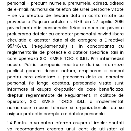
personal – precum numele, prenumele, adresa, adresa
de e-mail, numarul de telefon ale unei persoane vizate
– se va efectua de fiecare data in conformitate cu
prevederile Regulamentului nr. 679 din 27 aprilie 2016
privind protectia persoanelor fizice in ceea ce priveste
prelucrarea datelor cu caracter personal si privind libera
circulatie a acestor date si de abrogare a Directivei
95/46/CE (“Regulamentul”) si in concordanta cu
reglementarile de protectie a datelor specifice tarii in
care opereaza S.C. SIMPLE TOOLS S.R.L. Prin intermediul
acestei Politici compania noastra ar dori sa informeze
publicul general despre natura, amploarea si scopul
pentru care colectam si procesam date cu caracter
personal. Pe langa acestea, persoanele vizate sunt
informate si asupra drepturilor de care beneficiaza,
drepturi reglementate de Regulament. In calitate de
operator, S.C. SIMPLE TOOLS S.R.L. a implementat
numeroase masuri tehnice si organizationale ca sa
asigure protectia completa a datelor personale.
1.4 Pentru a va putea informa asupra ultimelor noutati
va recomandam crearea unui cont de utilizator al