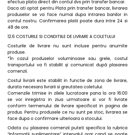
efectua plata direct din contul dvs prin transfer bancar.
Daca ati optat pentru Plata prin transfer bancar, livrarea
produselor se va face numai dupa intrarea banilor in
contul nostru. Confirmarea platii poate dura intre 24 si
48 de ore.
12.6 COSTURILE SI CONDITIILE DE LIVRARE A COLETULUI
Costurile de livrare nu sunt incluse pentru anumite
produse.
*În cazul produselor voluminoase sau grele, costul
transportului va fi stabilit și comunicat după plasarea
comenzii.
Costul livrarii este stabilit in functie de zona de livrare,
durata necesara livrarii si greutatea coletului.
Comenzile trimise in zilele lucratoare pana la ora 16:00
se vor inregistra in ziua urmatoare si vor fi livrate
conform termenului de livrare specificat in pagina de
produs. Pentru produsele ce nu sunt pe stoc, livrarea se
face dupa o confirmare ulterioara a stocului.
Odata cu plasarea comenzii puteti specifica la rubrica
“Informatii suplimentare” intervalul orar cand se poate