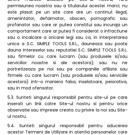
permisiunea noastra sau a titularului acestei marci; nu
este plasat pe un site care are un continut ilegal,
amenintator, defaimator, obscen, pornografic sau
profanator sau care ar putea constitui sau incuraja un
comportament care ar putea fi considerat o infractiune
sau o incalcare a oricarei legi sau ca, in interpretarea
unica a S.C. SIMPLE TOOLS S.R.L., dauneaza sau poate
dauna intereselor sau reputatiei S.C. SIMPLE TOOLS S.R.L.
sau firmelor cu care lucram (sau produsele si/sau
serviciilor noastre si ale acestora); sau nu ne
portretizeaza pe noi sau pe companiile afiliate sau
firmele cu care lucram (sau produsele si/sau serviciile
acestora) intr-o maniera falsa, inselatoare, peiorativa,
sau in mod ofensator.
5.3. Sunteti singurul responsabil pentru site-ul pe care
inserati un link catre Site-ul nostru si pentru orice
observatie sau impresie creata cu privire la noi sau Site-
ul nostru.
5.4. Sunteti singurul responsabil pentru aducerea
acestor Termeni de Utilizare in atentia persoanelor care