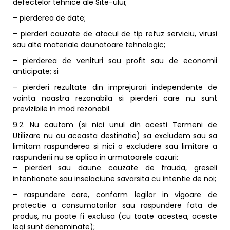
defectelor tehnice ale Site-ului;
– pierderea de date;
– pierderi cauzate de atacul de tip refuz serviciu, virusi
sau alte materiale daunatoare tehnologic;
– pierderea de venituri sau profit sau de economii
anticipate; si
– pierderi rezultate din imprejurari independente de
vointa noastra rezonabila si pierderi care nu sunt
previzibile in mod rezonabil.
9.2. Nu cautam (si nici unul din acesti Termeni de
Utilizare nu au aceasta destinatie) sa excludem sau sa
limitam raspunderea si nici o excludere sau limitare a
raspunderii nu se aplica in urmatoarele cazuri:
– pierderi sau daune cauzate de frauda, greseli
intentionate sau inselaciune savarsita cu intentie de noi;
– raspundere care, conform legilor in vigoare de
protectie a consumatorilor sau raspundere fata de
produs, nu poate fi exclusa (cu toate acestea, aceste
legi sunt denominate);