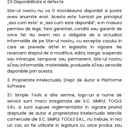
2.5 Disponibilitate si defecte
Site-ul nostru nu va fi intotdeauna disponibil si poate
avea anumite erori. Acesta este furnizat pe principiul
„asa cum este” si „asa cum este disponibil”, si in masura
permisa de lege, fara garantari, conditii sau garantii de
orice fel. Nu avem nici o obligatie de a actualiza
informatiile de pe Site-ul nostru, cu exceptia cazului in
care se prevede altfel in legislatia in vigoare. Ne
rezervam dreptul de a modifica, edita, sterge, suspenda
sau intrerupe, temporar sau permanent, Site-ul nostru
si/sau informatiile, materialele, produsele si/sau serviciile
disponibile prin acesta.
3. Proprietate Intelectuala, Drept de Autor si Platforme
Software
3.1. Simple Tools si alte semne, logo-uri si nume de
servicii sunt marci inregistrate ale S.C. SIMPLE TOOLS
S.R.L. si sunt supuse reglementarilor in vigoare privind
drepturile de autor si proprietatea intelectuala. Marcile
comerciale ale S.C. SIMPLE TOOLS S.R.L., nu trebuie, in nici
un caz, sa fie utilizate in legatura cu orice produs sau