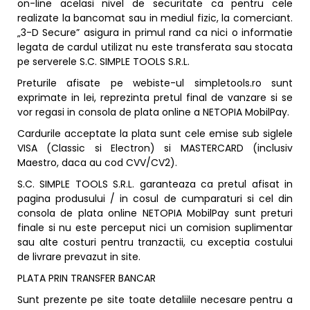
on-line acelasi nivel de securitate ca pentru cele
realizate la bancomat sau in mediul fizic, la comerciant.
„3-D Secure” asigura in primul rand ca nici o informatie
legata de cardul utilizat nu este transferata sau stocata
pe serverele S.C. SIMPLE TOOLS S.R.L.
Preturile afisate pe webiste-ul simpletools.ro sunt
exprimate in lei, reprezinta pretul final de vanzare si se
vor regasi in consola de plata online a NETOPIA MobilPay.
Cardurile acceptate la plata sunt cele emise sub siglele
VISA (Classic si Electron) si MASTERCARD (inclusiv
Maestro, daca au cod CVV/CV2).
S.C. SIMPLE TOOLS S.R.L. garanteaza ca pretul afisat in
pagina produsului / in cosul de cumparaturi si cel din
consola de plata online NETOPIA MobilPay sunt preturi
finale si nu este perceput nici un comision suplimentar
sau alte costuri pentru tranzactii, cu exceptia costului
de livrare prevazut in site.
PLATA PRIN TRANSFER BANCAR
Sunt prezente pe site toate detaliile necesare pentru a