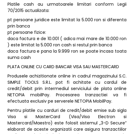
Platile cash au urmatoarele limitari conform Legii
70/2015 actualizata:
pt persoane juridice este limitat la 5.000 ron si diferenta
prin banca
pt persoane fizice:
daca factura e de 10.001 ( adica mai mare de 10.000 ron
) este limitat la 5.000 ron cash si restul prin banca
daca factura e pana la 9.999 ron se poate incasa toata
suma cash
PLATA ONLINE CU CARD BANCAR VISA SAU MASTERCARD
Produsele achizitionate online in cadrul magazinului S.C.
SIMPLE TOOLS S.R.L. pot fi achitate cu cardul de
credit/debit prin intermediul serviciului de plata online
NETOPIA mobilPay. Procesarea tranzactiei va fi
efectuata exclusiv pe serverele NETOPIA MobilPay.
Pentru platile cu carduri de credit/debit emise sub sigla
Visa si MasterCard (Visa/Visa Electron si
Mastercard/Maestro) este folosit sistemul „3-D Secure”
elaborat de aceste organizatii care asigura tranzactiilor