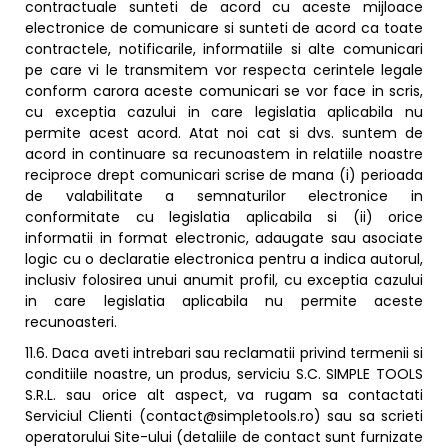
contractuale sunteti de acord cu aceste mijloace
electronice de comunicare si sunteti de acord ca toate
contractele, notificarile, informatiile si alte comunicari
pe care vi le transmitem vor respecta cerintele legale
conform carora aceste comunicari se vor face in scris,
cu exceptia cazului in care legislatia aplicabila nu
permite acest acord. Atat noi cat si dvs. suntem de
acord in continuare sa recunoastem in relatiile noastre
reciproce drept comunicari scrise de mana (i) perioada
de valabilitate a semnaturilor electronice in
conformitate cu legislatia aplicabila si (ii) orice
informatii in format electronic, adaugate sau asociate
logic cu o declaratie electronica pentru a indica autorul,
inclusiv folosirea unui anumit profil, cu exceptia cazului
in care legislatia aplicabila nu permite aceste
recunoasteri.
11.6. Daca aveti intrebari sau reclamatii privind termenii si
conditiile noastre, un produs, serviciu S.C. SIMPLE TOOLS
S.R.L. sau orice alt aspect, va rugam sa contactati
Serviciul Clienti (contact@simpletools.ro) sau sa scrieti
operatorului Site-ului (detaliile de contact sunt furnizate