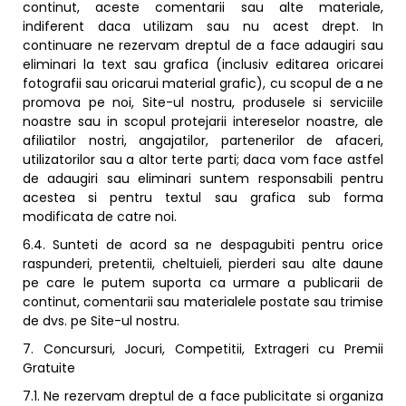
continut, aceste comentarii sau alte materiale,
indiferent daca utilizam sau nu acest drept. In
continuare ne rezervam dreptul de a face adaugiri sau
eliminari la text sau grafica (inclusiv editarea oricarei
fotografii sau oricarui material grafic), cu scopul de a ne
promova pe noi, Site-ul nostru, produsele si serviciile
noastre sau in scopul protejarii intereselor noastre, ale
afiliatilor nostri, angajatilor, partenerilor de afaceri,
utilizatorilor sau a altor terte parti; daca vom face astfel
de adaugiri sau eliminari suntem responsabili pentru
acestea si pentru textul sau grafica sub forma
modificata de catre noi.
6.4. Sunteti de acord sa ne despagubiti pentru orice
raspunderi, pretentii, cheltuieli, pierderi sau alte daune
pe care le putem suporta ca urmare a publicarii de
continut, comentarii sau materialele postate sau trimise
de dvs. pe Site-ul nostru.
7. Concursuri, Jocuri, Competitii, Extrageri cu Premii
Gratuite
7.1. Ne rezervam dreptul de a face publicitate si organiza