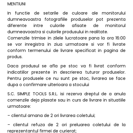
MENTIUNI
In functie de setarile de culoare ale monitorului
dumneavoastra fotografiile produselor pot prezenta
diferente intre culorile afisate de monitorul
dumneavoastra si culorile produsului in realitate.
Comenzile trimise in zilele lucratoare pana la ora 16:00
se vor inregistra in ziua urmatoare si vor fi livrate
conform termenului de livrare specificat in pagina de
produs.
Daca produsul se afla pe stoc va fi livrat conform
indicatiilor prezente in descrierea tuturor produselor.
Pentru produsele ce nu sunt pe stoc, livrarea se face
dupa o confirmare ulterioara a stocului
S.C. SIMPLE TOOLS S.R.L. isi rezerva dreptul de a anula
comenzile deja plasate sau in curs de livrare in situatiile
urmatoare:
– clientul amana de 2 ori livrarea coletului;
– clientul refuza de 2 ori preluarea coletului de la
reprezentantul firmei de curierat;