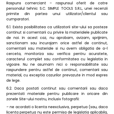
Raspuns comerciant – raspunsul oferit de catre
personalul tehnic S.C. SIMPLE TOOLS S.R.L, unei recenzii
primite din partea unui utilizator/clientul sau
cumparatori.
6.1. Exista posibilitatea ca utilizatorii site-ului sa posteze
continut si comentarii cu privire la materialele publicate
de noi. In acest caz, nu aprobam, avizam, sprijinim,
sanctionam sau incurajam orice astfel de continut,
comentarii sau materiale si nu avem obligatia de a-l
cerceta, monitoriza sau verifica pentru acuratete,
caracterul complet sau conformitatea cu legislatia in
vigoare. Nu ne asumam nici o responsabilitate sau
raspundere pentru astfel de continut, comentarii sau
material, cu exceptia cazurilor prevazute in mod expres
de lege.
6.2. Daca postati continut sau comentarii sau daca
prezentati materiale pentru publicare in oricare din
zonele Site-ului nostru, inclusiv fotografii:
– ne acordati o licenta neexclusiva, perpetua (sau, daca
licenta perpetua nu este permisa de legislatia aplicabila,