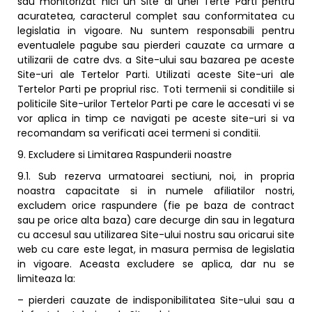
sau monitorizat nici un Site al unei Terte Parti pentru
acuratetea, caracterul complet sau conformitatea cu
legislatia in vigoare. Nu suntem responsabili pentru
eventualele pagube sau pierderi cauzate ca urmare a
utilizarii de catre dvs. a Site-ului sau bazarea pe aceste
Site-uri ale Tertelor Parti. Utilizati aceste Site-uri ale
Tertelor Parti pe propriul risc. Toti termenii si conditiile si
politicile Site-urilor Tertelor Parti pe care le accesati vi se
vor aplica in timp ce navigati pe aceste site-uri si va
recomandam sa verificati acei termeni si conditii.
9. Excludere si Limitarea Raspunderii noastre
9.1. Sub rezerva urmatoarei sectiuni, noi, in propria
noastra capacitate si in numele afiliatilor nostri,
excludem orice raspundere (fie pe baza de contract
sau pe orice alta baza) care decurge din sau in legatura
cu accesul sau utilizarea Site-ului nostru sau oricarui site
web cu care este legat, in masura permisa de legislatia
in vigoare. Aceasta excludere se aplica, dar nu se
limiteaza la:
– pierderi cauzate de indisponibilitatea Site-ului sau a