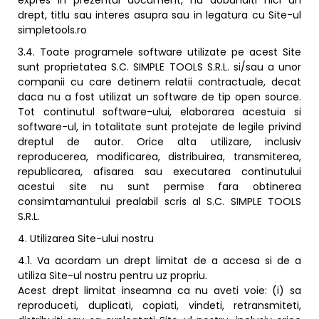
expres in prezentul document, nu dobanditi nici un
drept, titlu sau interes asupra sau in legatura cu Site-ul
simpletools.ro
3.4. Toate programele software utilizate pe acest Site
sunt proprietatea S.C. SIMPLE TOOLS S.R.L. si/sau a unor
companii cu care detinem relatii contractuale, decat
daca nu a fost utilizat un software de tip open source.
Tot continutul software-ului, elaborarea acestuia si
software-ul, in totalitate sunt protejate de legile privind
dreptul de autor. Orice alta utilizare, inclusiv
reproducerea, modificarea, distribuirea, transmiterea,
republicarea, afisarea sau executarea continutului
acestui site nu sunt permise fara obtinerea
consimtamantului prealabil scris al S.C. SIMPLE TOOLS
S.R.L.
4. Utilizarea Site-ului nostru
4.1. Va acordam un drept limitat de a accesa si de a
utiliza Site-ul nostru pentru uz propriu.
Acest drept limitat inseamna ca nu aveti voie: (i) sa
reproduceti, duplicati, copiati, vindeti, retransmiteti,