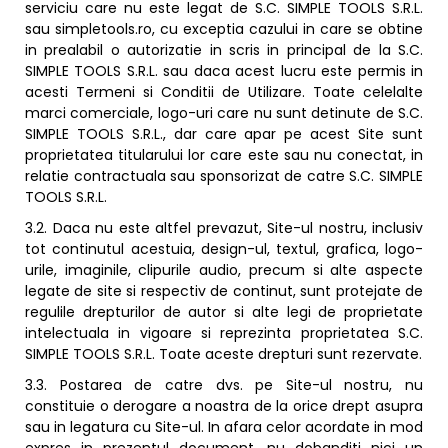
serviciu care nu este legat de S.C. SIMPLE TOOLS S.R.L.
sau simpletools.ro, cu exceptia cazului in care se obtine
in prealabil o autorizatie in scris in principal de la S.C.
SIMPLE TOOLS S.R.L. sau daca acest lucru este permis in
acesti Termeni si Conditii de Utilizare. Toate celelalte
marci comerciale, logo-uri care nu sunt detinute de S.C.
SIMPLE TOOLS S.R.L., dar care apar pe acest Site sunt
proprietatea titularului lor care este sau nu conectat, in
relatie contractuala sau sponsorizat de catre S.C. SIMPLE
TOOLS S.R.L.
3.2. Daca nu este altfel prevazut, Site-ul nostru, inclusiv
tot continutul acestuia, design-ul, textul, grafica, logo-
urile, imaginile, clipurile audio, precum si alte aspecte
legate de site si respectiv de continut, sunt protejate de
regulile drepturilor de autor si alte legi de proprietate
intelectuala in vigoare si reprezinta proprietatea S.C.
SIMPLE TOOLS S.R.L. Toate aceste drepturi sunt rezervate.
3.3. Postarea de catre dvs. pe Site-ul nostru, nu
constituie o derogare a noastra de la orice drept asupra
sau in legatura cu Site-ul. In afara celor acordate in mod