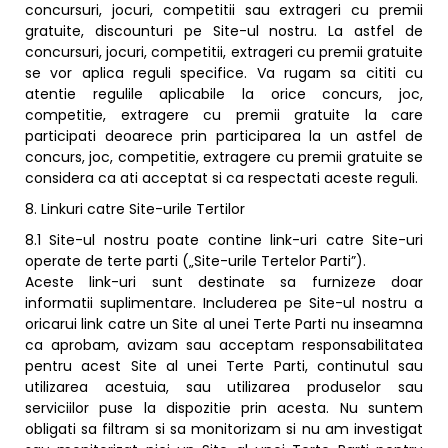
concursuri, jocuri, competitii sau extrageri cu premii
gratuite, discounturi pe Site-ul nostru. La astfel de
concursuri, jocuri, competitii, extrageri cu premii gratuite
se vor aplica reguli specifice. Va rugam sa cititi cu
atentie regulile aplicabile la orice concurs, joc,
competitie, extragere cu premii gratuite la care
participati deoarece prin participarea la un astfel de
concurs, joc, competitie, extragere cu premii gratuite se
considera ca ati acceptat si ca respectati aceste reguli.
8. Linkuri catre Site-urile Tertilor
8.1 Site-ul nostru poate contine link-uri catre Site-uri
operate de terte parti („Site-urile Tertelor Parti”).
Aceste link-uri sunt destinate sa furnizeze doar
informatii suplimentare. Includerea pe Site-ul nostru a
oricarui link catre un Site al unei Terte Parti nu inseamna
ca aprobam, avizam sau acceptam responsabilitatea
pentru acest Site al unei Terte Parti, continutul sau
utilizarea acestuia, sau utilizarea produselor sau
serviciilor puse la dispozitie prin acesta. Nu suntem
obligati sa filtram si sa monitorizam si nu am investigat