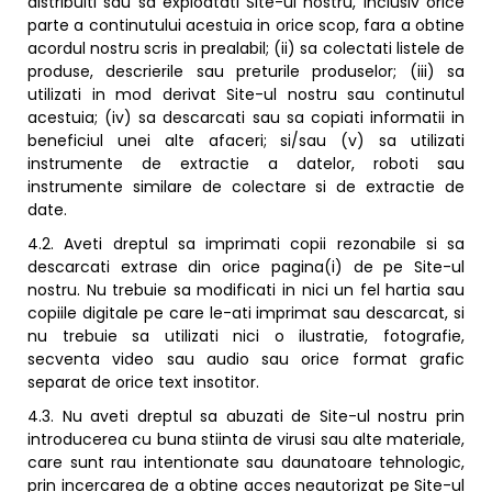
distribuiti sau sa exploatati Site-ul nostru, inclusiv orice
parte a continutului acestuia in orice scop, fara a obtine
acordul nostru scris in prealabil; (ii) sa colectati listele de
produse, descrierile sau preturile produselor; (iii) sa
utilizati in mod derivat Site-ul nostru sau continutul
acestuia; (iv) sa descarcati sau sa copiati informatii in
beneficiul unei alte afaceri; si/sau (v) sa utilizati
instrumente de extractie a datelor, roboti sau
instrumente similare de colectare si de extractie de
date.
4.2. Aveti dreptul sa imprimati copii rezonabile si sa
descarcati extrase din orice pagina(i) de pe Site-ul
nostru. Nu trebuie sa modificati in nici un fel hartia sau
copiile digitale pe care le-ati imprimat sau descarcat, si
nu trebuie sa utilizati nici o ilustratie, fotografie,
secventa video sau audio sau orice format grafic
separat de orice text insotitor.
4.3. Nu aveti dreptul sa abuzati de Site-ul nostru prin
introducerea cu buna stiinta de virusi sau alte materiale,
care sunt rau intentionate sau daunatoare tehnologic,
prin incercarea de a obtine acces neautorizat pe Site-ul