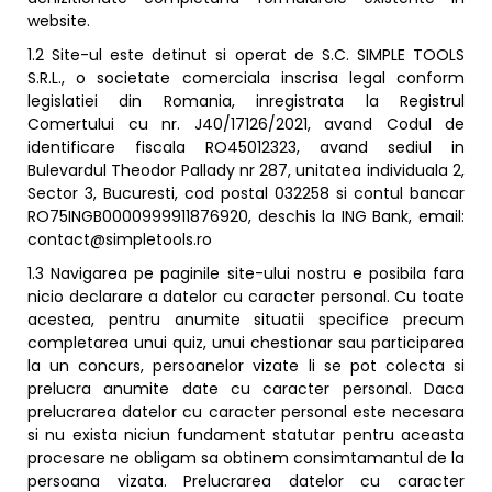
website.
1.2 Site-ul este detinut si operat de S.C. SIMPLE TOOLS
S.R.L., o societate comerciala inscrisa legal conform
legislatiei din Romania, inregistrata la Registrul
Comertului cu nr. J40/17126/2021, avand Codul de
identificare fiscala RO45012323, avand sediul in
Bulevardul Theodor Pallady nr 287, unitatea individuala 2,
Sector 3, Bucuresti, cod postal 032258 si contul bancar
RO75INGB0000999911876920, deschis la ING Bank, email:
contact@simpletools.ro
1.3 Navigarea pe paginile site-ului nostru e posibila fara
nicio declarare a datelor cu caracter personal. Cu toate
acestea, pentru anumite situatii specifice precum
completarea unui quiz, unui chestionar sau participarea
la un concurs, persoanelor vizate li se pot colecta si
prelucra anumite date cu caracter personal. Daca
prelucrarea datelor cu caracter personal este necesara
si nu exista niciun fundament statutar pentru aceasta
procesare ne obligam sa obtinem consimtamantul de la
persoana vizata. Prelucrarea datelor cu caracter