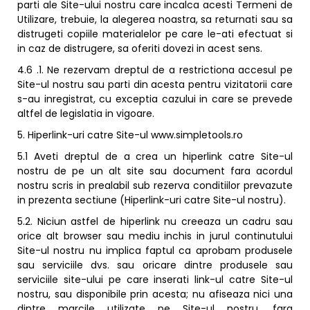
parti ale Site-ului nostru care incalca acesti Termeni de
Utilizare, trebuie, la alegerea noastra, sa returnati sau sa
distrugeti copiile materialelor pe care le-ati efectuat si
in caz de distrugere, sa oferiti dovezi in acest sens.
4.6 .1. Ne rezervam dreptul de a restrictiona accesul pe
Site-ul nostru sau parti din acesta pentru vizitatorii care
s-au inregistrat, cu exceptia cazului in care se prevede
altfel de legislatia in vigoare.
5. Hiperlink-uri catre Site-ul www.simpletools.ro
5.1 Aveti dreptul de a crea un hiperlink catre Site-ul
nostru de pe un alt site sau document fara acordul
nostru scris in prealabil sub rezerva conditiilor prevazute
in prezenta sectiune (Hiperlink-uri catre Site-ul nostru).
5.2. Niciun astfel de hiperlink nu creeaza un cadru sau
orice alt browser sau mediu inchis in jurul continutului
Site-ul nostru nu implica faptul ca aprobam produsele
sau serviciile dvs. sau oricare dintre produsele sau
serviciile site-ului pe care inserati link-ul catre Site-ul
nostru, sau disponibile prin acesta; nu afiseaza nici una
dintre marcile utilizate pe Site-ul nostru, fara