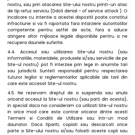
nostru, sau prin atacarea Site-ului nostru printr-un atac
de tip refuz serviciu (DdoS denial – of service attack ). O
incalcare cu intentie a acestei dispozitii poate constitui
infractiune si va fi raportata fara intarziere autoritatilor
competente pentru astfel de acte, fara a aduce
atingere altor mijloace legale disponibile pentru a ne
recupera daunele suferite.
4.4. Accesul sau utilizarea Site-ului nostru (sau
informatiile, materialele, produsele si/sau serviciile de pe
Site-ul nostru) pot fi interzise prin lege in anumite tari
sau jurisdictii. Sunteti responsabil pentru respectarea
tuturor legilor si reglementarilor aplicabile ale tarii din
care este accesat Site-ul nostru.
4.5. Ne rezervam dreptul de a suspenda sau anula
oricand accesul la Site-ul nostru (sau parti din acesta),
in special daca noi consideram ca utilizati Site-ul nostru
in orice mod care este contrar oricaror dintre acesti
Termeni si Conditii de Utilizare sau intr-un mod
daunator. Daca tipariti, copiati sau descarcati orice
parte a Site-ului nostru si/sau folositi aceste copii sau