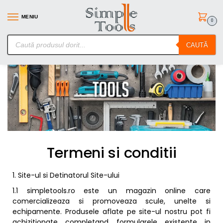
MENIU
0
SimpleTools.ro – Gasesti orice – Comanzi simplu
CAUTĂ
Termeni si conditii
1. Site-ul si Detinatorul Site-ului
1.1 simpletools.ro este un magazin online care
comercializeaza si promoveaza scule, unelte si
echipamente. Produsele aflate pe site-ul nostru pot fi
achizitionate completand formularele existente in