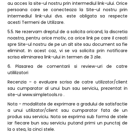
au acces la site-ul nostru prin intermediul link-ului. Orice
persoana care se conecteaza la Site-ul nostru prin
intermediul link-ului dvs. este obligata sa respecte
acesti Termeni de Utilizare.
5.5. Ne rezervam dreptul de a solicita oricand, la discretia
noastra, pentru orice motiv, ca orice link pe care il creati
spre Site-ul nostru de pe un alt site sau document sa fie
eliminat. In acest caz, vi se va solicita prin notificare
scrisa eliminarea link-ului in termen de 3 zile.
6. Plasarea de comentarii si review-uri de catre
utililizatori
Recenzia – o evaluare scrisa de catre utilizator/client
sau cumparator al unui bun sau serviciu, prezentat in
site-ul www.simpletools.ro .
Nota – modalitate de exprimare a gradului de satisfactie
a unui utilizator/client sau cumparator fata de un
produs sau serviciu. Nota se exprima sub forma de stele
iar fiecare bun sau serviciu putand primi un punctaj de
la o stea, la cinci stele.