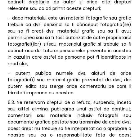
detineti drepturile de autor si orice alte drepturi
relevante sau ca ati primit aceste drepturi;
– daca materialul este un material fotografic sau grafic
trebuie ca dvs. personal sa fi conceput fotografia(ile)
sau sa fi creat dvs. materialul grafic sau sa fi avut
permisiunea sau sa fi fost autorizat de catre proprietarul
fotografiei(ilor) si/sau materialul grafic si trebuie sa fi
obtinut acordul tuturor persoanelor prezente in acestea
in cazul in care astfel de persoane pot fi identificate in
mod clar;
– putem publica numele dvs. alaturi de orice
fotografie(i) sau material grafic prezentat de dvs., dar
putem edita sau sterge orice comentariu pe care il
trimiteti impreuna cu acestea.
6.3. Ne rezervam dreptul de a refuza, suspenda, inceta
sau altfel elimina, publicarea unui astfel de continut,
comentarii sau materiale inclusiv fotografii sau
documente grafice postate sau transmise de catre dvs.;
acest drept nu trebuie sa fie interpretat ca o aprobare a
noastra sau ca o responsabilitate fata de acest