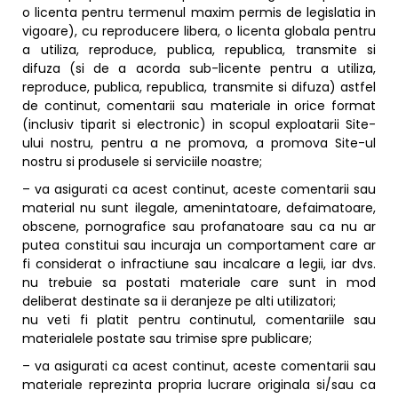
o licenta pentru termenul maxim permis de legislatia in
vigoare), cu reproducere libera, o licenta globala pentru
a utiliza, reproduce, publica, republica, transmite si
difuza (si de a acorda sub-licente pentru a utiliza,
reproduce, publica, republica, transmite si difuza) astfel
de continut, comentarii sau materiale in orice format
(inclusiv tiparit si electronic) in scopul exploatarii Site-
ului nostru, pentru a ne promova, a promova Site-ul
nostru si produsele si serviciile noastre;
– va asigurati ca acest continut, aceste comentarii sau
material nu sunt ilegale, amenintatoare, defaimatoare,
obscene, pornografice sau profanatoare sau ca nu ar
putea constitui sau incuraja un comportament care ar
fi considerat o infractiune sau incalcare a legii, iar dvs.
nu trebuie sa postati materiale care sunt in mod
deliberat destinate sa ii deranjeze pe alti utilizatori;
nu veti fi platit pentru continutul, comentariile sau
materialele postate sau trimise spre publicare;
– va asigurati ca acest continut, aceste comentarii sau
materiale reprezinta propria lucrare originala si/sau ca