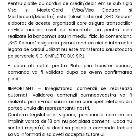
Pentru platile cu carduri de credit/debit emise sub sigla
Visa si MasterCard (Visa/Visa Electron si
Mastercard/Maestro) este folosit sistemul „3-D Secure”
elaborat de aceste organizatii care asigura tranzactiilor
on-line acelasi nivel de securitate ca pentru cele
realizate la bancomat sau in mediul fizic, la comerciant.
„3-D Secure” asigura in primul rand ca nici o informatie
legata de cardul utilizat nu este transferata sau stocata
pe serverele S.C. SIMPLE TOOLS S.R.L.
– daca ati optat pentru Plata prin transfer bancar,
comanda va fi validata dupa ce avem confirmarea
platii.
!IMPORTANT – Inregistrarea comenzii se realizeaza
automat. Validarea comenzii dumneavoastra va fi
realizata prin e-mail sau in urma unui apel telefonic din
partea unuia din reprezentantii nostri.
Conform legislatiei in vigoare, persoanele care nu au
implinit varsta de 18 ani nu pot plasa comenzi. Daca nu
sunteti major(a) si doriti sa plasati o comanda trebuie
sa va informati si sa aveti acceptul tutorelui.