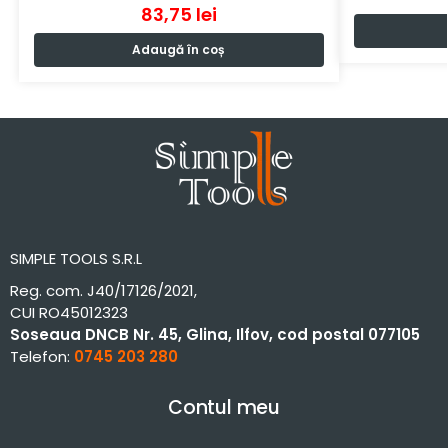
83,75
lei
Adaugă în coș
SIMPLE TOOLS S.R.L
Reg. com. J40/17126/2021,
CUI RO45012323
Soseaua DNCB Nr. 45, Glina, Ilfov, cod postal 077105
Telefon:
0745 203 280
Contul meu