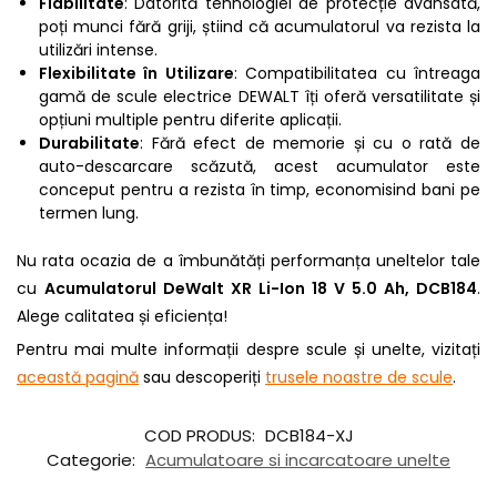
Fiabilitate
: Datorită tehnologiei de protecție avansată,
poți munci fără griji, știind că acumulatorul va rezista la
utilizări intense.
Flexibilitate în Utilizare
: Compatibilitatea cu întreaga
gamă de scule electrice DEWALT îți oferă versatilitate și
opțiuni multiple pentru diferite aplicații.
Durabilitate
: Fără efect de memorie și cu o rată de
auto-descarcare scăzută, acest acumulator este
conceput pentru a rezista în timp, economisind bani pe
termen lung.
Nu rata ocazia de a îmbunătăți performanța uneltelor tale
cu
Acumulatorul DeWalt XR Li-Ion 18 V 5.0 Ah, DCB184
.
Alege calitatea și eficiența!
Pentru mai multe informații despre scule și unelte, vizitați
această pagină
sau descoperiți
trusele noastre de scule
.
COD PRODUS:
DCB184-XJ
Categorie:
Acumulatoare si incarcatoare unelte