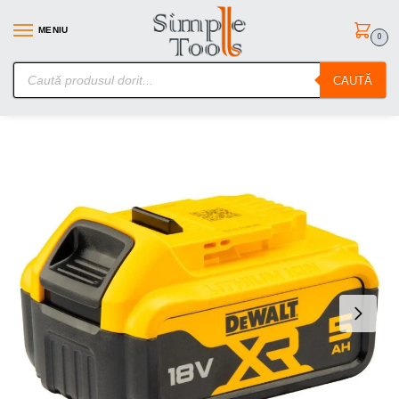
MENIU
0
SimpleTools.ro – Gasesti orice – Comanzi simplu
CAUTĂ
Prima pagină
Accesorii scule si unelte
Acumulatoare si incarcatoare unelte
/
/