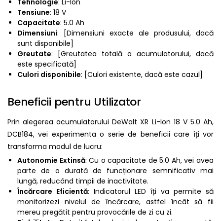
Tehnologie
: Li-Ion
Tensiune
: 18 V
Capacitate
: 5.0 Ah
Dimensiuni
: [Dimensiuni exacte ale produsului, dacă
sunt disponibile]
Greutate
: [Greutatea totală a acumulatorului, dacă
este specificată]
Culori disponibile
: [Culori existente, dacă este cazul]
Beneficii pentru Utilizator
Prin alegerea acumulatorului DeWalt XR Li-Ion 18 V 5.0 Ah,
DCB184, vei experimenta o serie de beneficii care îți vor
transforma modul de lucru:
Autonomie Extinsă
: Cu o capacitate de 5.0 Ah, vei avea
parte de o durată de funcționare semnificativ mai
lungă, reducând timpii de inactivitate.
Încărcare Eficientă
: Indicatorul LED îți va permite să
monitorizezi nivelul de încărcare, astfel încât să fii
mereu pregătit pentru provocările de zi cu zi.