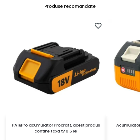
Produse recomandate
PA18Pro acumulator Procraft, acest produs
Acumulato
contine taxa tv 0.5 lei