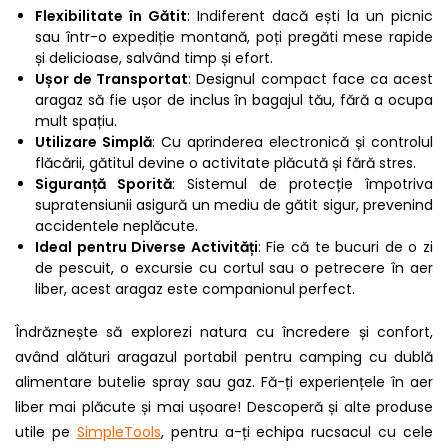
Flexibilitate în Gătit
: Indiferent dacă ești la un picnic
sau într-o expediție montană, poți pregăti mese rapide
și delicioase, salvând timp și efort.
Ușor de Transportat
: Designul compact face ca acest
aragaz să fie ușor de inclus în bagajul tău, fără a ocupa
mult spațiu.
Utilizare Simplă
: Cu aprinderea electronică și controlul
flăcării, gătitul devine o activitate plăcută și fără stres.
Siguranță Sporită
: Sistemul de protecție împotriva
supratensiunii asigură un mediu de gătit sigur, prevenind
accidentele neplăcute.
Ideal pentru Diverse Activități
: Fie că te bucuri de o zi
de pescuit, o excursie cu cortul sau o petrecere în aer
liber, acest aragaz este companionul perfect.
Îndrăznește să explorezi natura cu încredere și confort,
având alături aragazul portabil pentru camping cu dublă
alimentare butelie spray sau gaz. Fă-ți experiențele în aer
liber mai plăcute și mai ușoare! Descoperă și alte produse
utile pe
SimpleTools
, pentru a-ți echipa rucsacul cu cele