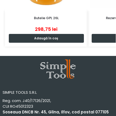
Butelie GPL 26L
Rezer
298,75
lei
Adaugă în coș
SIMPLE TOOLS S.R.L
Reg. com. J40/17126/2021,
CUI RO45012323
Soseaua DNCB Nr. 45, Glina, Ilfov, cod postal 077105