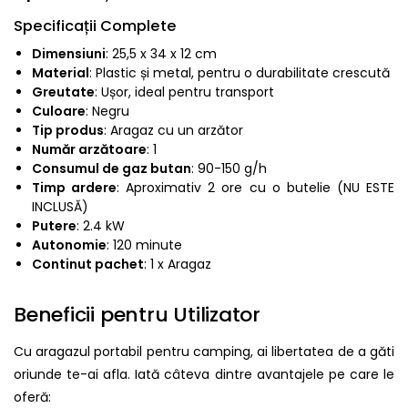
Specificații Complete
Dimensiuni
: 25,5 x 34 x 12 cm
Material
: Plastic și metal, pentru o durabilitate crescută
Greutate
: Ușor, ideal pentru transport
Culoare
: Negru
Tip produs
: Aragaz cu un arzător
Număr arzătoare
: 1
Consumul de gaz butan
: 90-150 g/h
Timp ardere
: Aproximativ 2 ore cu o butelie (NU ESTE
INCLUSĂ)
Putere
: 2.4 kW
Autonomie
: 120 minute
Continut pachet
: 1 x Aragaz
Beneficii pentru Utilizator
Cu aragazul portabil pentru camping, ai libertatea de a găti
oriunde te-ai afla. Iată câteva dintre avantajele pe care le
oferă: