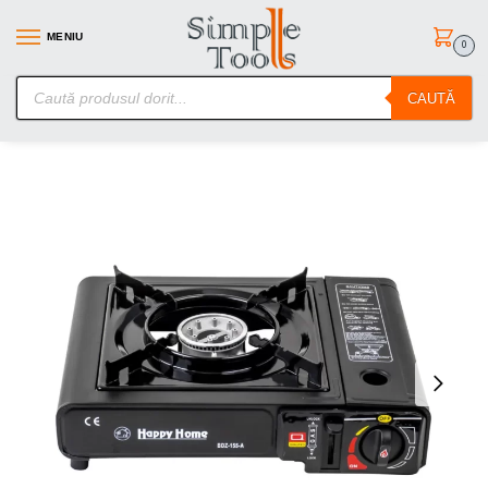
MENIU
0
SimpleTools.ro – Gasesti orice – Comanzi simplu
CAUTĂ
Prima pagină
Diverse Camping
Aragaz portabil camping dubla alimentare butelie spray sau gaz
/
/