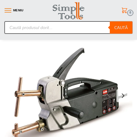
MENIU
0
SimpleTools.ro – Gasesti orice – Comanzi simplu
CAUTĂ
Prima pagină
Aparate de sudura
Aparate de Sudura in PUNCTE
/
/