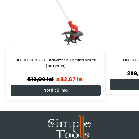
HECHT 7025 – Cultivator cu acumulator
HECHT 7
(neinclus)
399
519,00
lei
482,67
lei
Notifică-mă