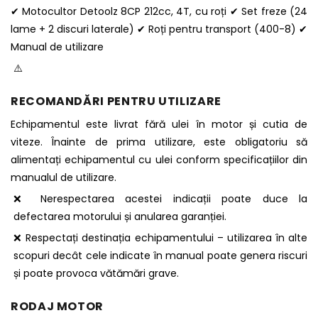
✔ Motocultor Detoolz 8CP 212cc, 4T, cu roți ✔ Set freze (24
lame + 2 discuri laterale) ✔ Roți pentru transport (400-8) ✔
Manual de utilizare
⚠️
RECOMANDĂRI PENTRU UTILIZARE
Echipamentul este livrat fără ulei în motor și cutia de
viteze. Înainte de prima utilizare, este obligatoriu să
alimentați echipamentul cu ulei conform specificațiilor din
manualul de utilizare.
❌ Nerespectarea acestei indicații poate duce la
defectarea motorului și anularea garanției.
❌ Respectați destinația echipamentului – utilizarea în alte
scopuri decât cele indicate în manual poate genera riscuri
și poate provoca vătămări grave.
RODAJ MOTOR