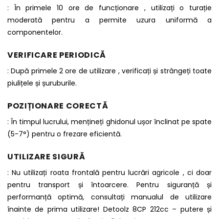
: În primele 10 ore de funcționare , utilizați o turație
moderată pentru a permite uzura uniformă a
componentelor.
VERIFICARE PERIODICĂ
: După primele 2 ore de utilizare , verificați și strângeți toate
piulițele și șuruburile.
POZIȚIONARE CORECTĂ
: În timpul lucrului, mențineți ghidonul ușor înclinat pe spate
(5-7°) pentru o frezare eficientă.
UTILIZARE SIGURĂ
: Nu utilizați roata frontală pentru lucrări agricole , ci doar
pentru transport și întoarcere. Pentru siguranță și
performanță optimă, consultați manualul de utilizare
înainte de prima utilizare! Detoolz 8CP 212cc – putere și