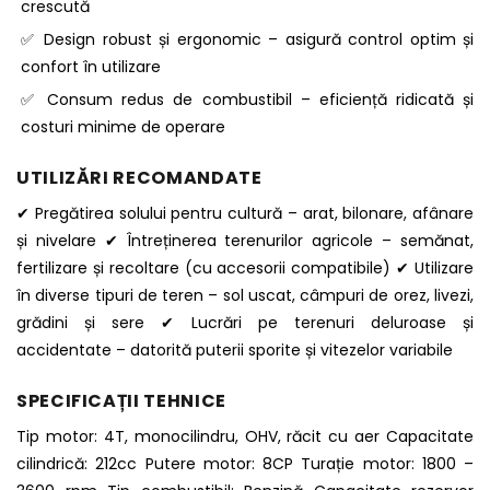
crescută
✅ Design robust și ergonomic – asigură control optim și
confort în utilizare
✅ Consum redus de combustibil – eficiență ridicată și
costuri minime de operare
UTILIZĂRI RECOMANDATE
✔ Pregătirea solului pentru cultură – arat, bilonare, afânare
și nivelare ✔ Întreținerea terenurilor agricole – semănat,
fertilizare și recoltare (cu accesorii compatibile) ✔ Utilizare
în diverse tipuri de teren – sol uscat, câmpuri de orez, livezi,
grădini și sere ✔ Lucrări pe terenuri deluroase și
accidentate – datorită puterii sporite și vitezelor variabile
SPECIFICAȚII TEHNICE
Tip motor: 4T, monocilindru, OHV, răcit cu aer Capacitate
cilindrică: 212cc Putere motor: 8CP Turație motor: 1800 –