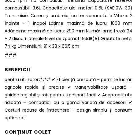
3600 rpm Tip combustibil: Benzină Capacitate rezervor
combustibil: 3.6L Capacitate ulei motor: 0.6L (SAE10W-30)
Transmisie: Curea și ambreiaj cu tensionare fulie Viteze: 2
înainte + 1 înapoi Lățime maximă de lucru: 1000 mm
Adâncime maximă de lucru: 290 mm Număr lame freză: 24
+ 2 discuri laterale Nivel de zgomot: 93dB(A) Greutate netă:
74 kg Dimensiuni: 91 x 38 x 66.5 cm
###
BENEFICII
pentru utilizator### ✔ Eficiență crescută – permite lucrări
agricole rapide și precise ✔ Manervabilitate ușoară –
ghidon reglabil și roți pentru transport facil ✔ Adaptabilitate
ridicată – compatibil cu o gamă variată de accesorii ✔
Costuri reduse de întreținere – design simplu și consum
optimizat
CONȚINUT COLET