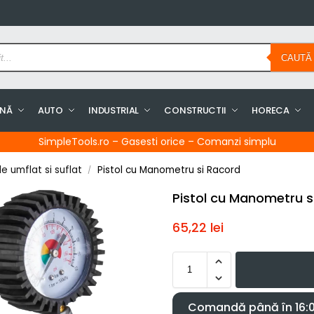
CAUTĂ
INĂ
AUTO
INDUSTRIAL
CONSTRUCTII
HORECA
SimpleTools.ro – Gasesti orice – Comanzi simplu
e umflat si suflat
Pistol cu Manometru si Racord
/
Pistol cu Manometru s
65,22
lei
Comandă până în 16:00