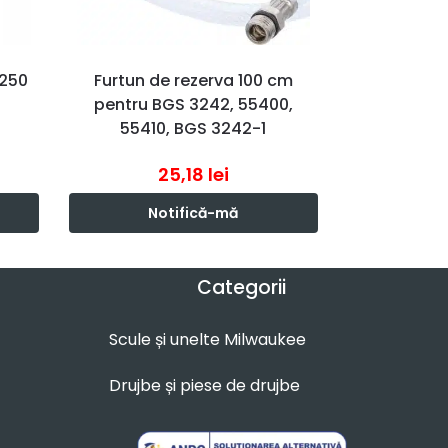
 250
Furtun de rezerva 100 cm
pentru BGS 3242, 55400,
55410, BGS 3242-1
25,18
lei
Notifică-mă
Categorii
Scule și unelte Milwaukee
Drujbe și piese de drujbe