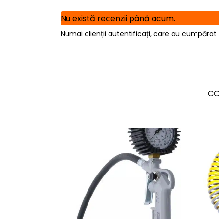
Nu există recenzii până acum.
Numai clienții autentificați, care au cumpărat 
CO