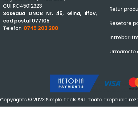
CUI RO45012323
Retur prod
Soseaua DNCB Nr. 45, Glina, Ilfov,
cod postal 077105
Resetare p
Telefon:
0745 203 280
Intrebari f
Urmareste
Copyrights © 2023 Simple Tools SRL. Toate drepturile rez