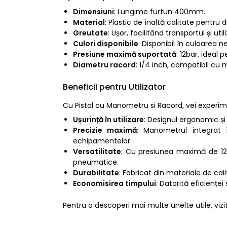
Dimensiuni
: Lungime furtun 400mm.
Material
: Plastic de înaltă calitate pentru d
Greutate
: Ușor, facilitând transportul și uti
Culori disponibile
: Disponibil în culoarea 
Presiune maximă suportată
: 12bar, ideal p
Diametru racord
: 1/4 inch, compatibil cu m
Beneficii pentru Utilizator
Cu Pistol cu Manometru si Racord, vei experimen
Ușurință în utilizare
: Designul ergonomic și 
Precizie maximă
: Manometrul integrat î
echipamentelor.
Versatilitate
: Cu presiunea maximă de 12ba
pneumatice.
Durabilitate
: Fabricat din materiale de cali
Economisirea timpului
: Datorită eficienței
Pentru a descoperi mai multe unelte utile, viz