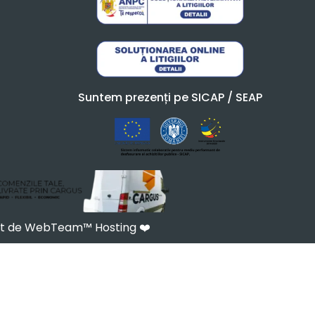
Suntem prezenți pe SICAP / SEAP
at de WebTeam™ Hosting
❤️