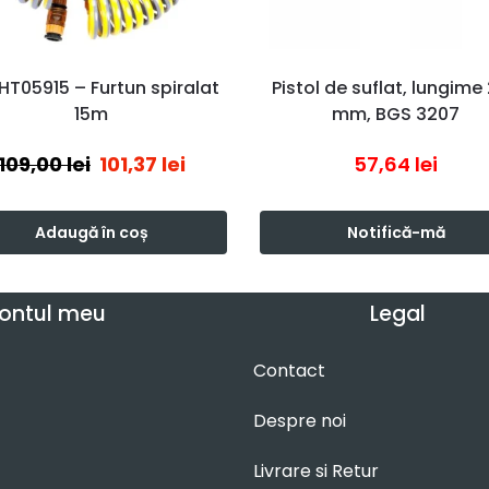
HT05915 – Furtun spiralat
Pistol de suflat, lungime
15m
mm, BGS 3207
109,00
lei
101,37
lei
57,64
lei
Adaugă în coș
Notifică-mă
ontul meu
Legal
Contact
Despre noi
Livrare si Retur