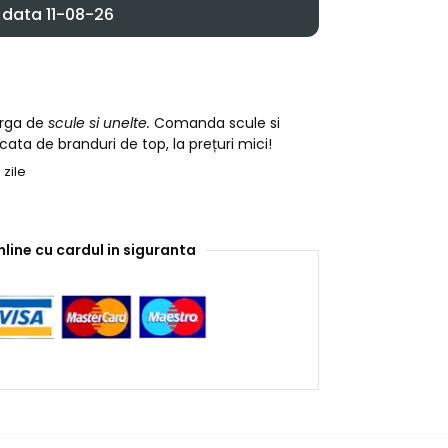
data 11-08-26
arga de
scule si unelte.
Comanda scule si
cata de branduri de top, la prețuri mici!
 zile
nline cu cardul in siguranta