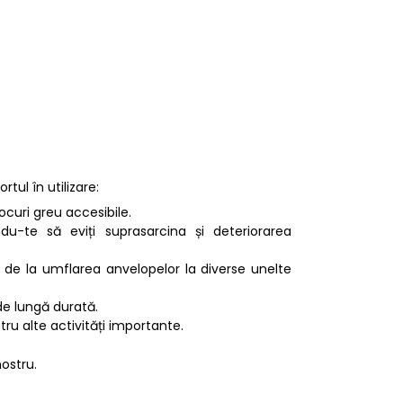
tul în utilizare:
ocuri greu accesibile.
du-te să eviți suprasarcina și deteriorarea
 de la umflarea anvelopelor la diverse unelte
 de lungă durată.
ntru alte activități importante.
nostru.