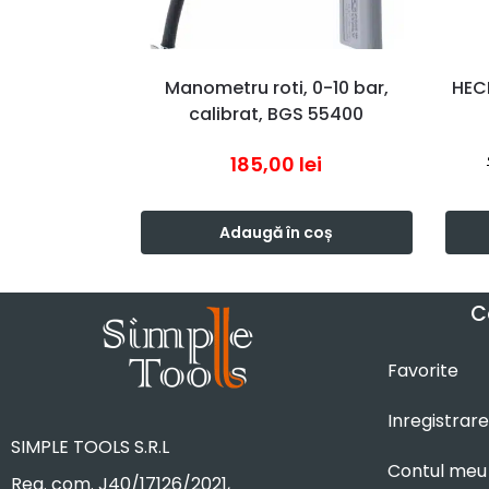
Manometru roti, 0-10 bar,
HEC
calibrat, BGS 55400
185,00
lei
Adaugă în coș
C
Favorite
Inregistrare
SIMPLE TOOLS S.R.L
Contul meu
Reg. com. J40/17126/2021,