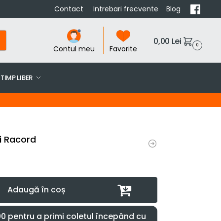
Contact
Intrebari frecvente
Blog
0,00
Lei
0
Contul meu
Favorite
TIMP LIBER
i Racord
Adaugă în coș
 pentru a primi coletul începând cu