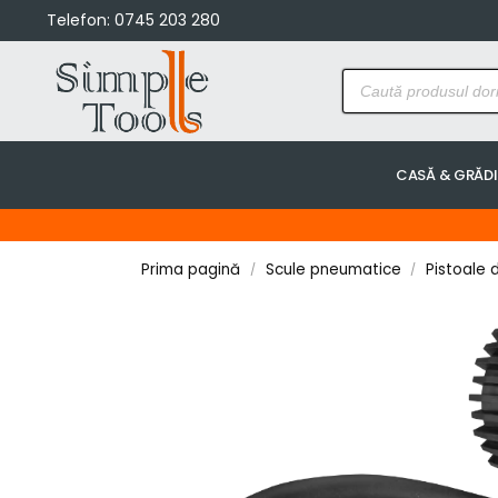
Telefon:
0745 203 280
CASĂ & GRĂD
Prima pagină
Scule pneumatice
Pistoale d
/
/