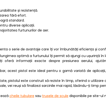
urabilitate și rezistență.
lizarea fără efort.
neagră standard.
entru diverse aplicații.
ajoritatea furtunurilor de aer.
ta o serie de avantaje care îți vor îmbunătăți eficiența și confor
lungimea optimă a furtunului îți permit să ajungi cu ușurință în l
ți oferă informații exacte despre presiunea aerului, ajutân
r, acest pistol este ideal pentru o gamă variată de aplicații,
tate, pistolul este construit să reziste în timp, oferind o utilizare
 sale, vei reuși să finalizezi sarcinile mai rapid, lăsându-ți timp pe
itează
cheile tubulare
sau
trusele de scule
disponibile pe site-ul 