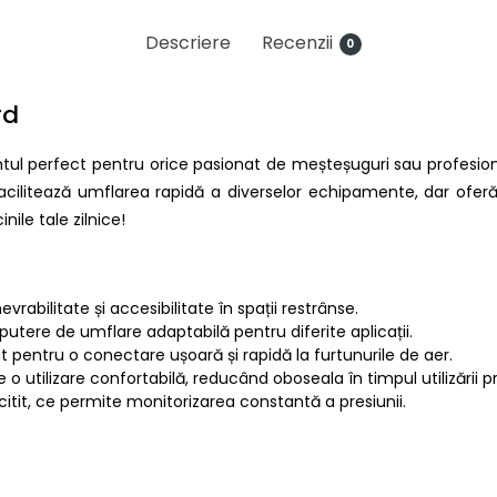
Descriere
Recenzii
0
rd
tul perfect pentru orice pasionat de meșteșuguri sau profesion
acilitează umflarea rapidă a diverselor echipamente, dar oferă
le tale zilnice!
abilitate și accesibilitate în spații restrânse.
 putere de umflare adaptabilă pentru diferite aplicații.
at pentru o conectare ușoară și rapidă la furtunurile de aer.
e o utilizare confortabilă, reducând oboseala în timpul utilizării p
e citit, ce permite monitorizarea constantă a presiunii.