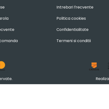
use
Intrebari frecvente
arola
Politica cookies
recvente
Confidentialitate
 comanda
Termeni si conditii
ervate.
Realiz