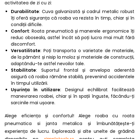
activitatea de zi cu zi:
Durabilitate
: Cuva galvanizată și cadrul metalic robust
îți oferă siguranța că roaba va rezista în timp, chiar și în
condiții dificile.
Confort
: Roata pneumatică și manerele ergonomice îți
reduc oboseala, astfel încât să poți lucra mai mult fără
discomfort.
Versatilitate
: Poți transporta o varietate de materiale,
de la pământ și nisip la moloz și materiale de construcții,
adaptându-te astfel nevoilor tale.
Stabilitate
: Suportul frontal și anvelopa aderentă
asigură că roaba rămâne stabilă, prevenind accidentele
în timpul utilizării.
Ușurința în utilizare
: Designul echilibrat facilitează
manevrarea roabei, chiar și în spații înguste, făcându-ți
sarcinile mai ușoare.
Alege eficiența și confortul! Alege roaba cu roata
pneumatica si janta metalica și îmbunătățește-ți
experiența de lucru. Explorează și alte unelte de grădină