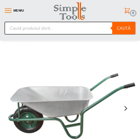
MENIU
0
SimpleTools.ro – Gasesti orice – Comanzi simplu
CAUTĂ
Prima pagină
Utilaje constructii
Roabe/Lize si Carucioare
ROABA CU ROATA PNEUMATICA SI JANTA METALICA
/
/
/