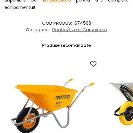
disponibile pe
simpletools.ro
pentru a-ți completa
echipamentul!
COD PRODUS:
674568
Categorie:
Roabe/Lize si Carucioare
Produse recomandate