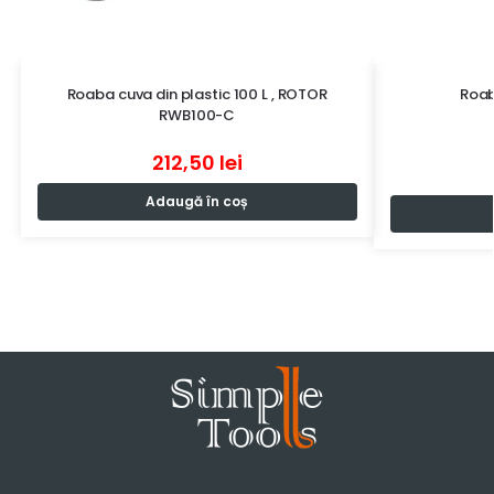
Roaba cuva din plastic 100 L , ROTOR
Roab
RWB100-C
212,50
lei
Adaugă în coș