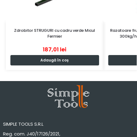
Zdrobitor STRUGURI cu cadru verde Micul
Razatoare fru
Fermier
300kg/h,
187,01
lei
Adaugă în coș
SIMPLE TOOLS S.R.L
Reg. com. J40/17126/2021,