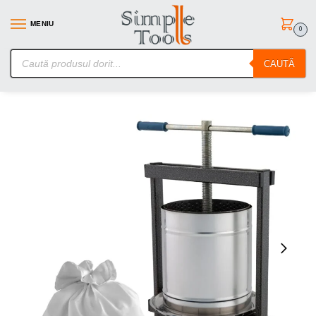
MENIU
0
SimpleTools.ro – Gasesti orice – Comanzi simplu
CAUTĂ
Prima pagină
Zdrobitoare
Teasc/Presa struguri Vilen Inox 15 L cu picioare, Ucraina Traditional
/
/