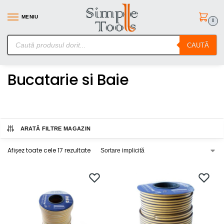
MENIU
0
SimpleTools.ro – Gasesti orice – Comanzi simplu
CAUTĂ
Prima pagină
Bucatarie si Baie
/
Bucatarie si Baie
ARATĂ FILTRE MAGAZIN
Afișez toate cele 17 rezultate