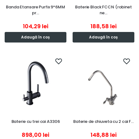
Banda Etansare Purfix 9*6MM
Baterie Black FCCN (robinet
pr…
ne…
104,29
lei
188,58
lei
Adaugă în coș
Adaugă în coș
Baterie cu trei cai A3306
Baterie de chiuveta cu 2 cai F…
898,00
lei
148,88
lei