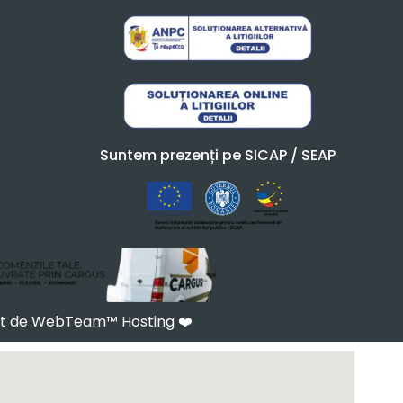
Suntem prezenți pe SICAP / SEAP
at de WebTeam™ Hosting
❤️