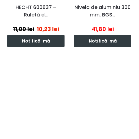
HECHT 600637 –
Nivela de aluminiu 300
Ruletă d…
mm, BGS…
11,00
lei
10,23
lei
41,80
lei
Notifică-mă
Notifică-mă