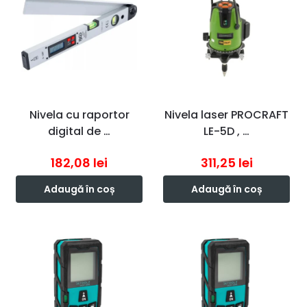
Nivela cu raportor
Nivela laser PROCRAFT
digital de …
LE-5D , …
182,08
lei
311,25
lei
Adaugă în coș
Adaugă în coș