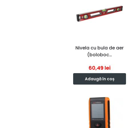
Nivela cu bula de aer
(boloboc…
60,49
lei
Adaugă în coș