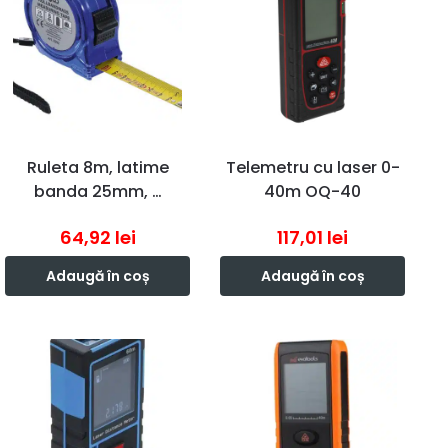
Ruleta 8m, latime
Telemetru cu laser 0-
banda 25mm, …
40m OQ-40
64,92
lei
117,01
lei
Adaugă în coș
Adaugă în coș