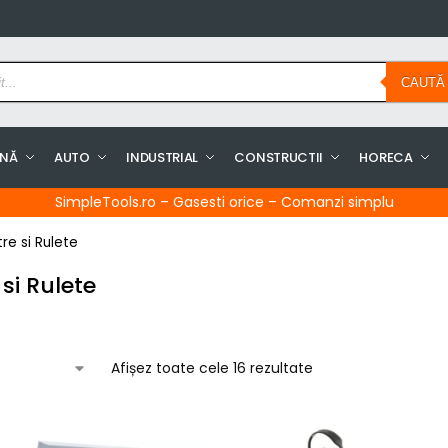
CAUTĂ
INĂ
AUTO
INDUSTRIAL
CONSTRUCTII
HORECA
SimpleTools.ro – Gasesti orice – Comanzi simplu
re si Rulete
si Rulete
Afișez toate cele 16 rezultate