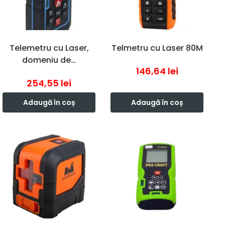
Telemetru cu Laser,
Telmetru cu Laser 80M
domeniu de…
146,64
lei
254,55
lei
Adaugă în coș
Adaugă în coș