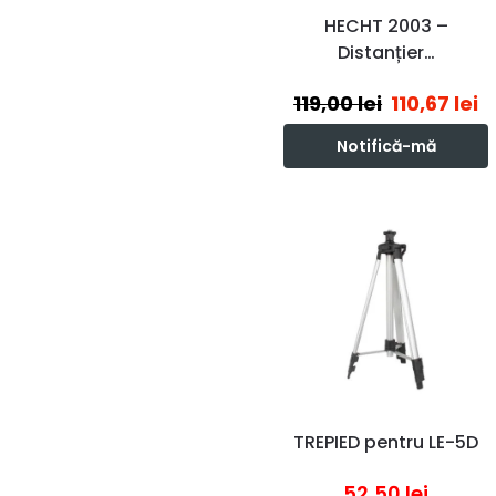
HECHT 2003 –
Distanțier…
119,00
lei
110,67
lei
Notifică-mă
TREPIED pentru LE-5D
52,50
lei