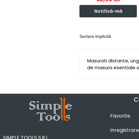
Notifică-mă
Masurati distante, ungh
de masura esentiale sun
C
Favorite
Inregistrare
SIMPLE TOOLS S.R.L