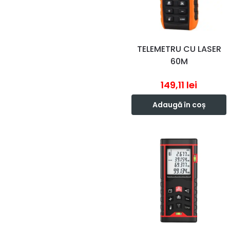
TELEMETRU CU LASER
60M
149,11
lei
Adaugă în coș