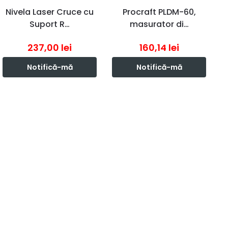
Nivela Laser Cruce cu
Procraft PLDM-60,
Suport R…
masurator di…
237,00
lei
160,14
lei
Notifică-mă
Notifică-mă