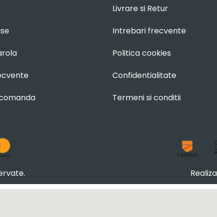
Livrare si Retur
use
Intrebari frecvente
arola
Politica cookies
recvente
Confidentialitate
 comanda
Termeni si conditii
ervate.
Realiz