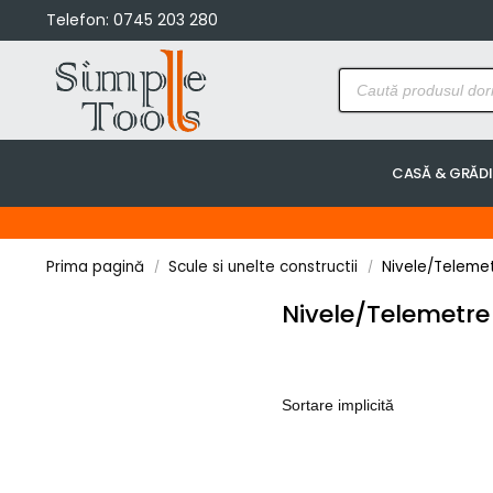
Telefon:
0745 203 280
CASĂ & GRĂD
Prima pagină
Scule si unelte constructii
Nivele/Telemet
/
/
Nivele/Telemetre 