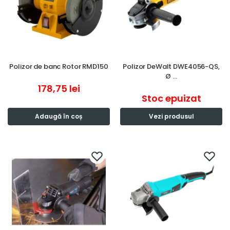
Polizor de banc Rotor RMD150
Polizor DeWalt DWE4056-QS,
Ø …
178,75
lei
Stoc epuizat
Adaugă în coș
Vezi produsul