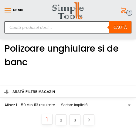
MENIU
0
SimpleTools.ro – Gasesti orice – Comanzi simplu
CAUTĂ
Prima pagină
Scule electrice
Polizoare unghiulare si de banc
/
/
Polizoare unghiulare si de
banc
ARATĂ FILTRE MAGAZIN
Afișez 1 - 50 din 113 rezultate
1
2
3