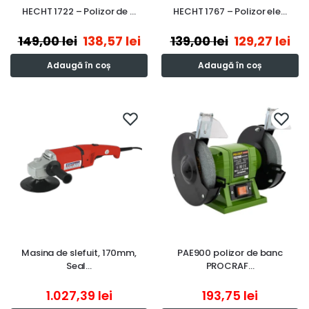
HECHT 1722 – Polizor de …
HECHT 1767 – Polizor ele…
149,00
lei
138,57
lei
139,00
lei
129,27
lei
Adaugă în coș
Adaugă în coș
Masina de slefuit, 170mm,
PAE900 polizor de banc
Seal…
PROCRAF…
1.027,39
lei
193,75
lei