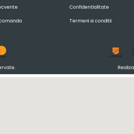
recvente
Confidentialitate
 comanda
Termeni si conditii
ervate.
Realiz