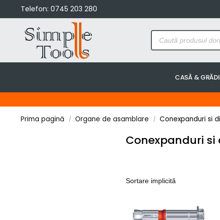
Telefon:
0745 203 280
CASĂ & GRĂD
Prima pagină
Organe de asamblare
Conexpanduri si di
/
/
Conexpanduri si d