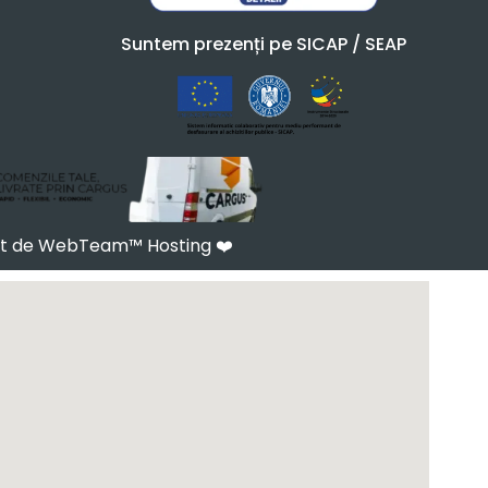
Suntem prezenți pe SICAP / SEAP
at de WebTeam™ Hosting
❤️