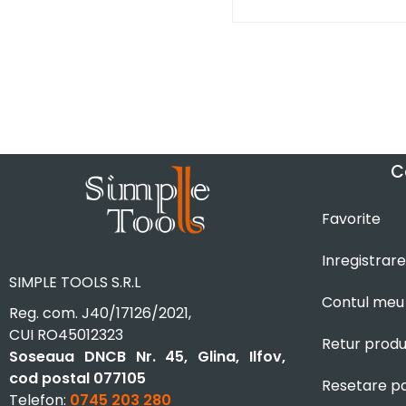
C
Favorite
Inregistrare
SIMPLE TOOLS S.R.L
Contul meu
Reg. com. J40/17126/2021,
CUI RO45012323
Retur prod
Soseaua DNCB Nr. 45, Glina, Ilfov,
cod postal 077105
Resetare p
Telefon:
0745 203 280