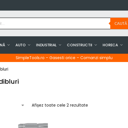
CAUTĂ
INĂ
AUTO
INDUSTRIAL
CONSTRUCTII
HORECA
SimpleTools.ro – Gasesti orice – Comanzi simplu
bluri
ibluri
Afișez toate cele 2 rezultate