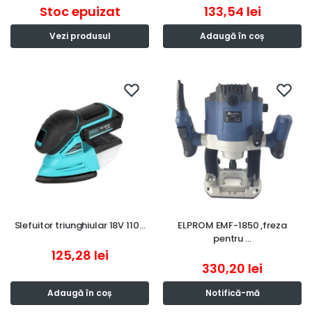
Stoc epuizat
133,54
lei
Vezi produsul
Adaugă în coș
Slefuitor triunghiular 18V 110…
ELPROM EMF-1850 ,freza
pentru …
125,28
lei
330,20
lei
Adaugă în coș
Notifică-mă