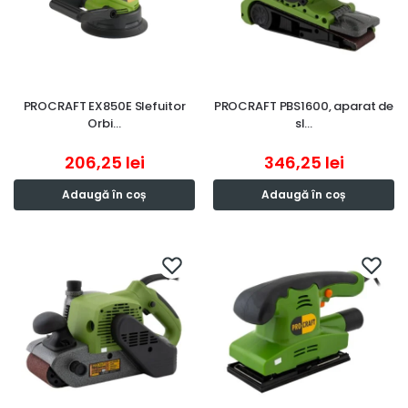
PROCRAFT EX850E Slefuitor
PROCRAFT PBS1600, aparat de
Orbi…
sl…
206,25
lei
346,25
lei
Adaugă în coș
Adaugă în coș