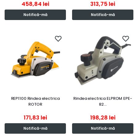
458,84
lei
313,75
lei
Notifică-mă
Notifică-mă
REP1100 Rindea electrica
Rindea electrica ELPROM EPE-
ROTOR
82…
171,83
lei
198,28
lei
Notifică-mă
Notifică-mă