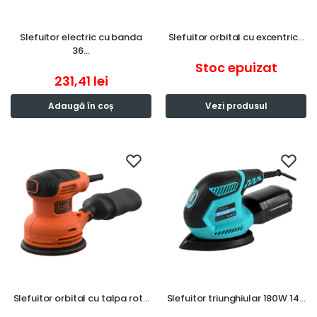
Slefuitor electric cu banda
Slefuitor orbital cu excentric…
36…
Stoc epuizat
231,41
lei
Adaugă în coș
Vezi produsul
Slefuitor orbital cu talpa rot…
Slefuitor triunghiular 180W 14…