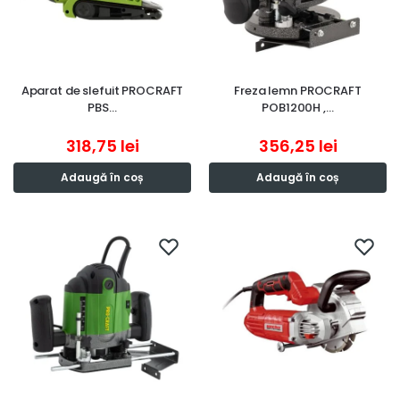
Aparat de slefuit PROCRAFT
Freza lemn PROCRAFT
PBS…
POB1200H ,…
318,75
lei
356,25
lei
Adaugă în coș
Adaugă în coș