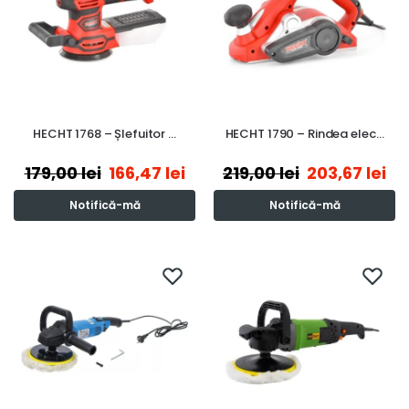
HECHT 1768 – Șlefuitor …
HECHT 1790 – Rindea elec…
179,00
lei
166,47
lei
219,00
lei
203,67
lei
Notifică-mă
Notifică-mă