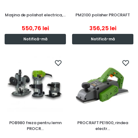
Maşina de polishat electrica,…
PM2100 polisher PROCRAFT
550,76
lei
356,25
lei
Notifică-mă
Notifică-mă
POB980 freza pentru lemn
PROCRAFT PE1900, rindea
PROCR…
electr…