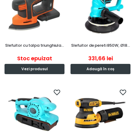
Slefuitor cu talpa triunghiula…
Slefuitor de pereti 850W, Ø18…
Stoc epuizat
331,66
lei
Vezi produsul
Adaugă în coș