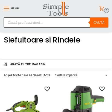
MENIU
0
SimpleTools.ro – Gasesti orice – Comanzi simplu
CAUTĂ
Prima pagină
Scule electrice
Slefuitoare si Rindele
/
/
Slefuitoare si Rindele
ARATĂ FILTRE MAGAZIN
Afișez toate cele 41 de rezultate