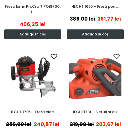
Freza lemn ProCraft POB1700,
HECHT 1660 – Freză pent…
1…
389,00
lei
361,77
lei
406,25
lei
Adaugă în coș
Adaugă în coș
HECHT 1795 – Freză elec…
HECHT1781 – Slefuitor cu…
259,00
lei
240,87
lei
219,00
lei
203,67
lei