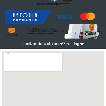
Realizat de WebTeam™ Hosting
❤️