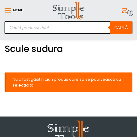
MENIU
0
SimpleTools.ro – Gasesti orice – Comanzi simplu
CAUTĂ
Prima pagină
Scule sudura
/
Scule sudura
Nu a fost găsit niciun produs care să se potrivească cu
selecția ta.