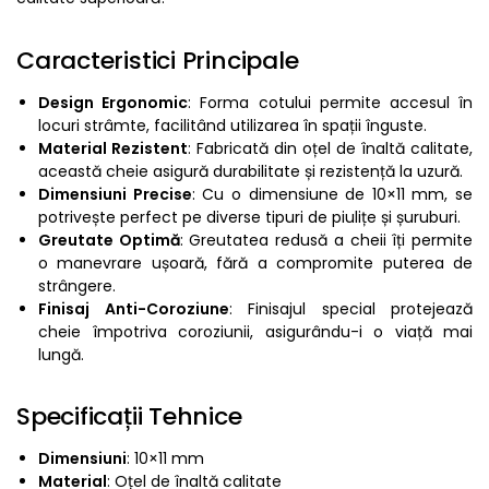
Caracteristici Principale
Design Ergonomic
: Forma cotului permite accesul în
locuri strâmte, facilitând utilizarea în spații înguste.
Material Rezistent
: Fabricată din oțel de înaltă calitate,
această cheie asigură durabilitate și rezistență la uzură.
Dimensiuni Precise
: Cu o dimensiune de 10×11 mm, se
potrivește perfect pe diverse tipuri de piulițe și șuruburi.
Greutate Optimă
: Greutatea redusă a cheii îți permite
o manevrare ușoară, fără a compromite puterea de
strângere.
Finisaj Anti-Coroziune
: Finisajul special protejează
cheie împotriva coroziunii, asigurându-i o viață mai
lungă.
Specificații Tehnice
Dimensiuni
: 10×11 mm
Material
: Oțel de înaltă calitate