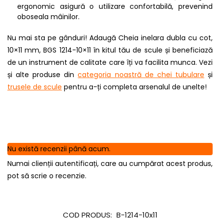
ergonomic asigură o utilizare confortabilă, prevenind
oboseala mâinilor.
Nu mai sta pe gânduri! Adaugă Cheia inelara dubla cu cot,
10×11 mm, BGS 1214-10×11 în kitul tău de scule și beneficiază
de un instrument de calitate care îți va facilita munca. Vezi
și alte produse din
categoria noastră de chei tubulare
și
trusele de scule
pentru a-ți completa arsenalul de unelte!
Nu există recenzii până acum.
Numai clienții autentificați, care au cumpărat acest produs,
pot să scrie o recenzie.
COD PRODUS:
B-1214-10x11