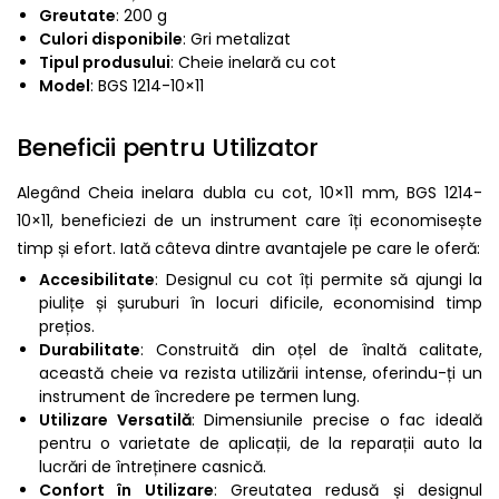
Greutate
: 200 g
Culori disponibile
: Gri metalizat
Tipul produsului
: Cheie inelară cu cot
Model
: BGS 1214-10×11
Beneficii pentru Utilizator
Alegând Cheia inelara dubla cu cot, 10×11 mm, BGS 1214-
10×11, beneficiezi de un instrument care îți economisește
timp și efort. Iată câteva dintre avantajele pe care le oferă:
Accesibilitate
: Designul cu cot îți permite să ajungi la
piulițe și șuruburi în locuri dificile, economisind timp
prețios.
Durabilitate
: Construită din oțel de înaltă calitate,
această cheie va rezista utilizării intense, oferindu-ți un
instrument de încredere pe termen lung.
Utilizare Versatilă
: Dimensiunile precise o fac ideală
pentru o varietate de aplicații, de la reparații auto la
lucrări de întreținere casnică.
Confort în Utilizare
: Greutatea redusă și designul