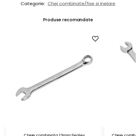
Categorie:
Chei combinate/fixe si inelare
Produse recomandate
Cheie combinata 13mm Sealey
Cheie combi