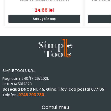
24,66
lei
Adaugă în coș
SIMPLE TOOLS S.R.L
Reg. com. J40/17126/2021,
CUI RO45012323
Soseaua DNCB Nr. 45, Glina, Ilfov, cod postal 077105
Telefon:
0745 203 280
Contul meu