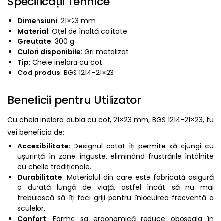
Specificații Tehnice
Dimensiuni
: 21×23 mm
Material
: Oțel de înaltă calitate
Greutate
: 300 g
Culori disponibile
: Gri metalizat
Tip
: Cheie inelara cu cot
Cod produs
: BGS 1214-21×23
Beneficii pentru Utilizator
Cu cheia inelara dubla cu cot, 21×23 mm, BGS 1214-21×23, tu
vei beneficia de:
Accesibilitate
: Designul cotat îți permite să ajungi cu
ușurință în zone înguste, eliminând frustrările întâlnite
cu cheile tradiționale.
Durabilitate
: Materialul din care este fabricată asigură
o durată lungă de viață, astfel încât să nu mai
trebuiască să îți faci griji pentru înlocuirea frecventă a
sculelor.
Confort
: Forma sa ergonomică reduce oboseala în