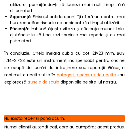
utilizare, permițându-ți să lucrezi mai mult timp fără
discomfort.
Siguranță
: Finisajul antiderapant îți oferă un control mai
bun, reducând riscurile de accidente în timpul utilizării.
Eficiență
: Îmbunătățește viteza și eficiența muncii tale,
ajutându-te să finalizezi sarcinile mai repede și cu mai
puțin efort.
În concluzie, Cheia inelara dubla cu cot, 21×23 mm, BGS
1214-21×23 este un instrument indispensabil pentru oricine
se ocupă de lucrări de întreținere sau reparații. Găsește
mai multe unelte utile în
categoriile noastre de unelte
sau
explorează
trusele de scule
disponibile pe site-ul nostru.
Nu există recenzii până acum.
Numai clienții autentificați, care au cumpărat acest produs,