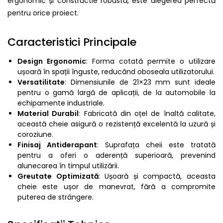
ergonomic și constructie robustă, este alegerea perfectă
pentru orice proiect.
Caracteristici Principale
Design Ergonomic
: Forma cotată permite o utilizare
ușoară în spații înguste, reducând oboseala utilizatorului.
Versatilitate
: Dimensiunile de 21×23 mm sunt ideale
pentru o gamă largă de aplicații, de la automobile la
echipamente industriale.
Material Durabil
: Fabricată din oțel de înaltă calitate,
această cheie asigură o rezistență excelentă la uzură și
coroziune.
Finisaj Antiderapant
: Suprafața cheii este tratată
pentru a oferi o aderență superioară, prevenind
alunecarea în timpul utilizării.
Greutate Optimizată
: Ușoară și compactă, aceasta
cheie este ușor de manevrat, fără a compromite
puterea de strângere.