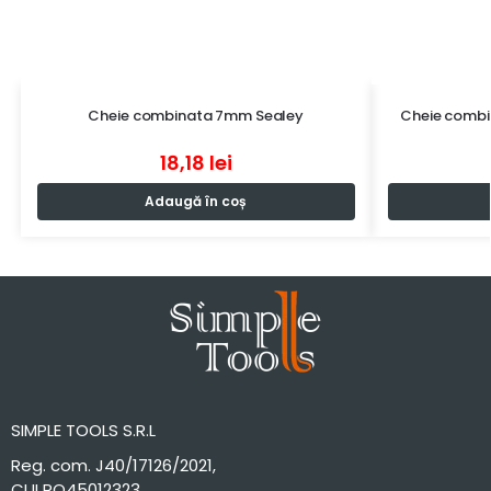
Cheie combinata 7mm Sealey
Cheie combi
18,18
lei
Adaugă în coș
SIMPLE TOOLS S.R.L
Reg. com. J40/17126/2021,
CUI RO45012323