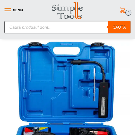
MENIU
0
SimpleTools.ro – Gasesti orice – Comanzi simplu
CAUTĂ
Prima pagină
Electrice Auto si Moto
Multimetre si testere
Stetoscop electronic pentru diagnoza auto, BGS 3531
/
/
/