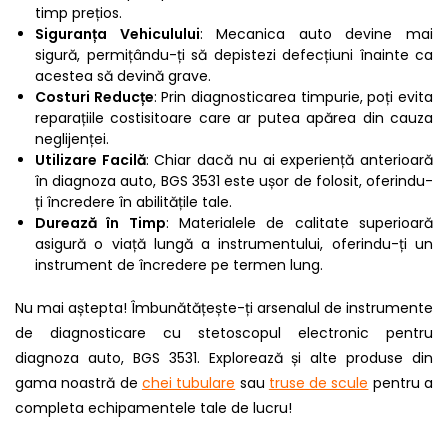
timp prețios.
Siguranța Vehiculului
: Mecanica auto devine mai
sigură, permițându-ți să depistezi defecțiuni înainte ca
acestea să devină grave.
Costuri Reducțe
: Prin diagnosticarea timpurie, poți evita
reparațiile costisitoare care ar putea apărea din cauza
neglijenței.
Utilizare Facilă
: Chiar dacă nu ai experiență anterioară
în diagnoza auto, BGS 3531 este ușor de folosit, oferindu-
ți încredere în abilitățile tale.
Durează în Timp
: Materialele de calitate superioară
asigură o viață lungă a instrumentului, oferindu-ți un
instrument de încredere pe termen lung.
Nu mai aștepta! Îmbunătățește-ți arsenalul de instrumente
de diagnosticare cu stetoscopul electronic pentru
diagnoza auto, BGS 3531. Explorează și alte produse din
gama noastră de
chei tubulare
sau
truse de scule
pentru a
completa echipamentele tale de lucru!