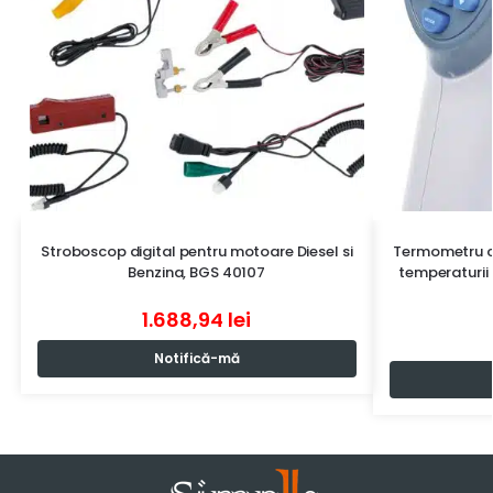
Stroboscop digital pentru motoare Diesel si
Termometru c
Benzina, BGS 40107
temperaturii 
1.688,94
lei
Notifică-mă