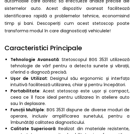
automobile care doresc să efectueze analize precise ale
sistemelor auto. Acest dispozitiv avansat facilitează
identificarea rapidă a problemelor tehnice, economisind
timp și bani. Descoperiți cum acest stetoscop poate
transforma modul în care diagnosticați vehiculele!
Caracteristici Principale
Tehnologie Avansată
: Stetoscopul BGS 3531 utilizează
tehnologie de vârf pentru a detecta sunete și vibrații,
oferind o diagnoză precisă.
Ușor de Utilizat
: Designul său ergonomic și interfața
intuitivă facilitează utilizarea, chiar și pentru începători.
Portabilitate
: Acest stetoscop este ușor și compact,
ceea ce îl face ideal pentru utilizarea în ateliere auto
sau în deplasare.
Funcții Multiple
: BGS 3531 dispune de diverse moduri de
operare, inclusiv amplificarea sunetului, pentru a
îmbunătăți calitatea diagnosticului.
Calitate Superioară
: Realizat din materiale rezistente,