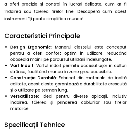
a oferi precizie și control în lucrări delicate, cum ar fi
îndoirea sau tăierea firelor fine. Descoperă cum acest
instrument îți poate simplifica munca!
Caracteristici Principale
Design Ergonomic
: Manerul clestelui este conceput
pentru a oferi confort optim în utilizare, reducând
oboseala mâinii pe parcursul utilizării îndelungate.
Vârf Indoit
: Vârful îndoit permite accesul ușor în colțuri
strânse, facilitând munca în zone greu accesibile.
Construcție Durabilă
: Fabricat din materiale de înaltă
calitate, acest cleste garantează o durabilitate crescută
și o utilizare pe termen lung.
Versatilitate
: Ideal pentru diverse aplicații, inclusiv
îndoirea, tăierea și prinderea cablurilor sau firelor
metalice.
Specificații Tehnice