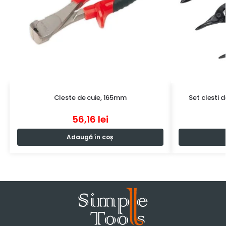
Cleste de cuie, 165mm
Set clesti 
56,16
lei
Adaugă în coș