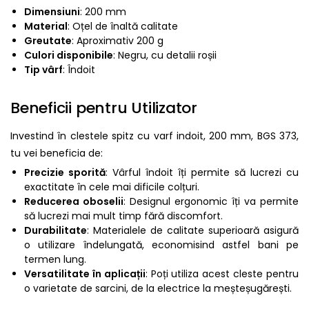
Dimensiuni
: 200 mm
Material
: Oțel de înaltă calitate
Greutate
: Aproximativ 200 g
Culori disponibile
: Negru, cu detalii roșii
Tip vârf
: Îndoit
Beneficii pentru Utilizator
Investind în clestele spitz cu varf indoit, 200 mm, BGS 373,
tu vei beneficia de:
Precizie sporită
: Vârful îndoit îți permite să lucrezi cu
exactitate în cele mai dificile colțuri.
Reducerea oboselii
: Designul ergonomic îți va permite
să lucrezi mai mult timp fără discomfort.
Durabilitate
: Materialele de calitate superioară asigură
o utilizare îndelungată, economisind astfel bani pe
termen lung.
Versatilitate în aplicații
: Poți utiliza acest cleste pentru
o varietate de sarcini, de la electrice la meșteșugărești.