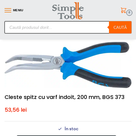
MENIU
0
SimpleTools.ro – Gasesti orice – Comanzi simplu
CAUTĂ
Prima pagină
Scule de mana
Clesti/Patenti si Foarfeci
Cleste spitz cu varf indoit, 200 mm, BGS 373
/
/
/
Cleste spitz cu varf indoit, 200 mm, BGS 373
53,56
lei
În stoc