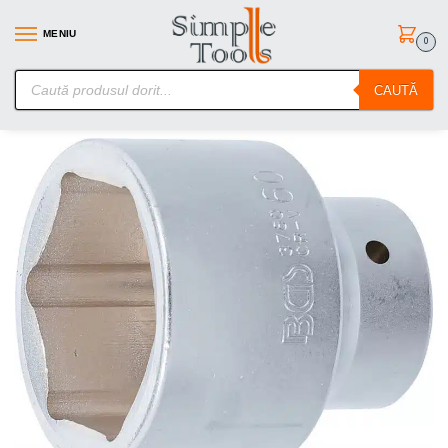
MENIU
0
SimpleTools.ro – Gasesti orice – Comanzi simplu
CAUTĂ
Prima pagină
Scule de mana
Chei Tubulare Normale si Impact
/
/