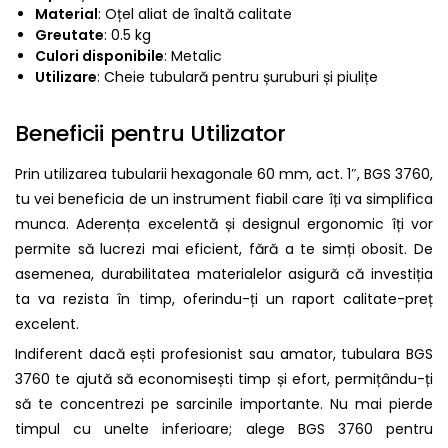
Material
: Oțel aliat de înaltă calitate
Greutate
: 0.5 kg
Culori disponibile
: Metalic
Utilizare
: Cheie tubulară pentru șuruburi și piulițe
Beneficii pentru Utilizator
Prin utilizarea tubularii hexagonale 60 mm, act. 1″, BGS 3760,
tu vei beneficia de un instrument fiabil care îți va simplifica
munca. Aderența excelentă și designul ergonomic îți vor
permite să lucrezi mai eficient, fără a te simți obosit. De
asemenea, durabilitatea materialelor asigură că investiția
ta va rezista în timp, oferindu-ți un raport calitate-preț
excelent.
Indiferent dacă ești profesionist sau amator, tubulara BGS
3760 te ajută să economisești timp și efort, permițându-ți
să te concentrezi pe sarcinile importante. Nu mai pierde
timpul cu unelte inferioare; alege BGS 3760 pentru