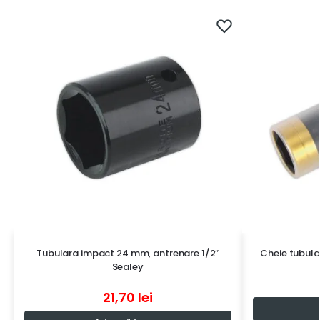
Tubulara impact 24 mm, antrenare 1/2″
Cheie tubula
Sealey
21,70
lei