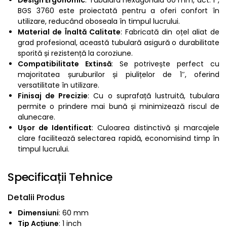
BGS 3760 este proiectată pentru a oferi confort în
utilizare, reducând oboseala în timpul lucrului.
Material de Înaltă Calitate
: Fabricată din oțel aliat de
grad profesional, această tubulară asigură o durabilitate
sporită și rezistență la coroziune.
Compatibilitate Extinsă
: Se potrivește perfect cu
majoritatea șuruburilor și piulițelor de 1″, oferind
versatilitate în utilizare.
Finisaj de Precizie
: Cu o suprafață lustruită, tubulara
permite o prindere mai bună și minimizează riscul de
alunecare.
Ușor de Identificat
: Culoarea distinctivă și marcajele
clare facilitează selectarea rapidă, economisind timp în
timpul lucrului.
Specificații Tehnice
Detalii Produs
Dimensiuni
: 60 mm
Tip Acțiune
: 1 inch