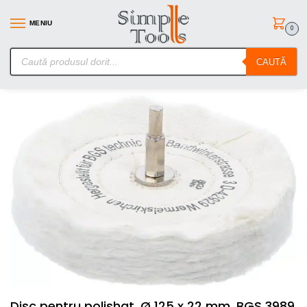
MENIU
0
SimpleTools.ro – Gasesti orice – Comanzi simplu
CAUTĂ
Prima pagină
Tinichigerie / Vopsitorie
Disc pentru polishat, Ø 125 x 22 mm, BGS 3989
/
/
Disc pentru polishat, Ø 125 x 22 mm, BGS 3989