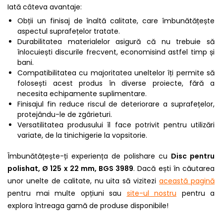
Iată câteva avantaje:
Obții un finisaj de înaltă calitate, care îmbunătățește
aspectul suprafețelor tratate.
Durabilitatea materialelor asigură că nu trebuie să
înlocuiești discurile frecvent, economisind astfel timp și
bani.
Compatibilitatea cu majoritatea uneltelor îți permite să
folosești acest produs în diverse proiecte, fără a
necesita echipamente suplimentare.
Finisajul fin reduce riscul de deteriorare a suprafețelor,
protejându-le de zgârieturi.
Versatilitatea produsului îl face potrivit pentru utilizări
variate, de la tinichigerie la vopsitorie.
Îmbunătățește-ți experiența de polishare cu
Disc pentru
polishat, Ø 125 x 22 mm, BGS 3989
. Dacă ești în căutarea
unor unelte de calitate, nu uita să vizitezi
această pagină
pentru mai multe opțiuni sau
site-ul nostru
pentru a
explora întreaga gamă de produse disponibile!