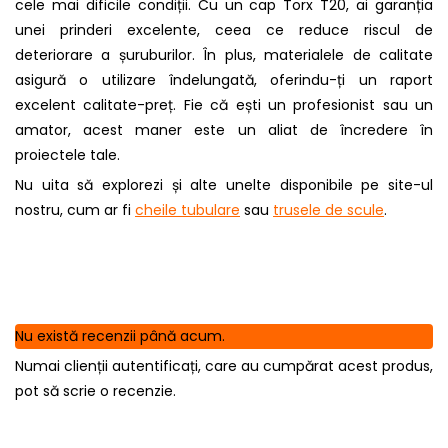
cele mai dificile condiții. Cu un cap Torx T20, ai garanția
unei prinderi excelente, ceea ce reduce riscul de
deteriorare a șuruburilor. În plus, materialele de calitate
asigură o utilizare îndelungată, oferindu-ți un raport
excelent calitate-preț. Fie că ești un profesionist sau un
amator, acest maner este un aliat de încredere în
proiectele tale.
Nu uita să explorezi și alte unelte disponibile pe site-ul
nostru, cum ar fi
cheile tubulare
sau
trusele de scule
.
Nu există recenzii până acum.
Numai clienții autentificați, care au cumpărat acest produs,
pot să scrie o recenzie.