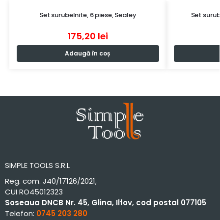
Set surubelnite, 6 piese, Sealey
Set surub
175,20
lei
Adaugă în coș
SIMPLE TOOLS S.R.L
Reg. com. J40/17126/2021,
CUI RO45012323
Soseaua DNCB Nr. 45, Glina, Ilfov, cod postal 077105
Telefon:
0745 203 280