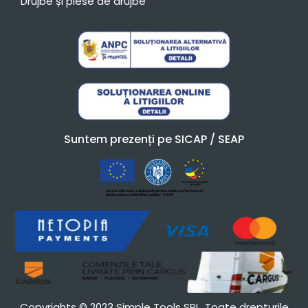
Drujbe și piese de drujbe
Suntem prezenți pe SICAP / SEAP
Copyrights © 2023 Simple Tools SRL. Toate drepturile