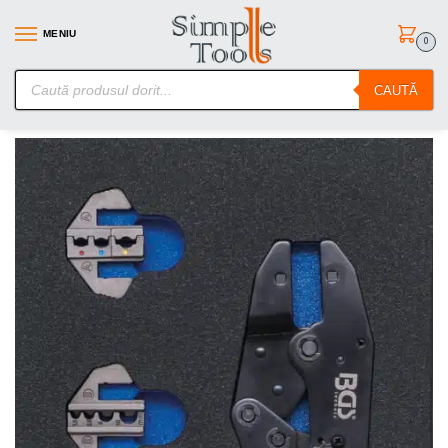
MENIU
0
SimpleTools.ro – Gasesti orice – Comanzi simplu
CAUTĂ
Prima pagină
Scule de mana
Truse Scule
Echipare pentru dulap 1/3,set cleste pentru electrica, BGS 4027
/
/
/