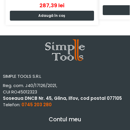
287,39
lei
Adaugă în coș
SIMPLE TOOLS S.R.L
Reg. com. J40/17126/2021,
CUI RO45012323
Soseaua DNCB Nr. 45, Glina, Ilfov, cod postal 077105
Telefon:
0745 203 280
Contul meu