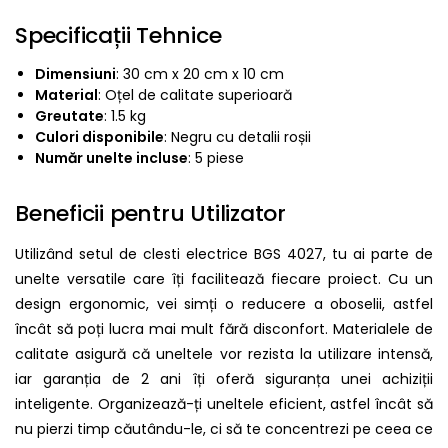
Specificații Tehnice
Dimensiuni
: 30 cm x 20 cm x 10 cm
Material
: Oțel de calitate superioară
Greutate
: 1.5 kg
Culori disponibile
: Negru cu detalii roșii
Număr unelte incluse
: 5 piese
Beneficii pentru Utilizator
Utilizând setul de clesti electrice BGS 4027, tu ai parte de
unelte versatile care îți facilitează fiecare proiect. Cu un
design ergonomic, vei simți o reducere a oboselii, astfel
încât să poți lucra mai mult fără disconfort. Materialele de
calitate asigură că uneltele vor rezista la utilizare intensă,
iar garanția de 2 ani îți oferă siguranța unei achiziții
inteligente. Organizează-ți uneltele eficient, astfel încât să
nu pierzi timp căutându-le, ci să te concentrezi pe ceea ce