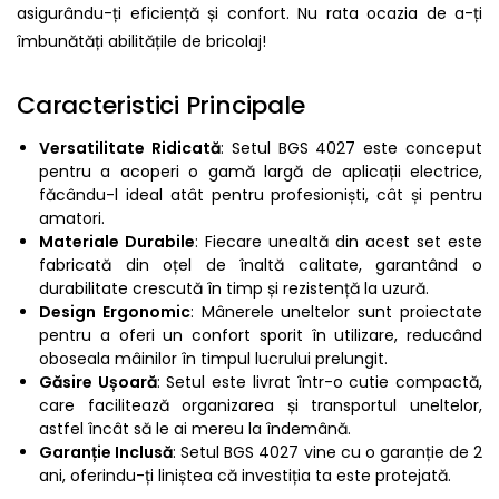
asigurându-ți eficiență și confort. Nu rata ocazia de a-ți
îmbunătăți abilitățile de bricolaj!
Caracteristici Principale
Versatilitate Ridicată
: Setul BGS 4027 este conceput
pentru a acoperi o gamă largă de aplicații electrice,
făcându-l ideal atât pentru profesioniști, cât și pentru
amatori.
Materiale Durabile
: Fiecare unealtă din acest set este
fabricată din oțel de înaltă calitate, garantând o
durabilitate crescută în timp și rezistență la uzură.
Design Ergonomic
: Mânerele uneltelor sunt proiectate
pentru a oferi un confort sporit în utilizare, reducând
oboseala mâinilor în timpul lucrului prelungit.
Găsire Ușoară
: Setul este livrat într-o cutie compactă,
care facilitează organizarea și transportul uneltelor,
astfel încât să le ai mereu la îndemână.
Garanție Inclusă
: Setul BGS 4027 vine cu o garanție de 2
ani, oferindu-ți liniștea că investiția ta este protejată.