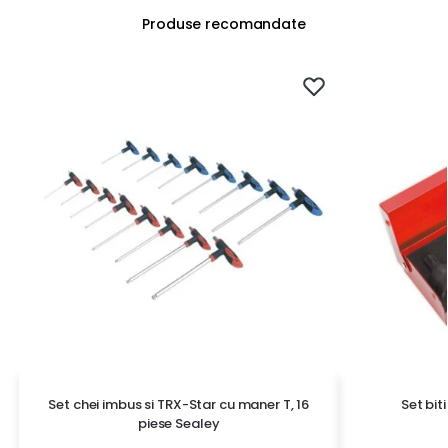
Produse recomandate
Set chei imbus si TRX-Star cu maner T, 16
Set bit
piese Sealey