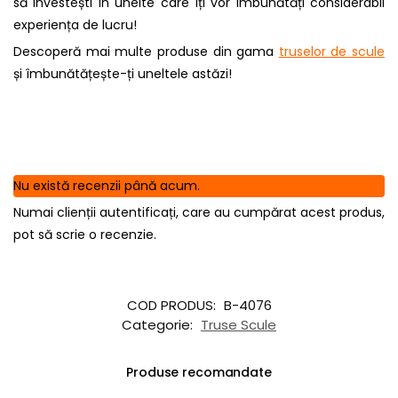
să investești în unelte care îți vor îmbunătăți considerabil
experiența de lucru!
Descoperă mai multe produse din gama
truselor de scule
și îmbunătățește-ți uneltele astăzi!
Nu există recenzii până acum.
Numai clienții autentificați, care au cumpărat acest produs,
pot să scrie o recenzie.
COD PRODUS:
B-4076
Categorie:
Truse Scule
Produse recomandate