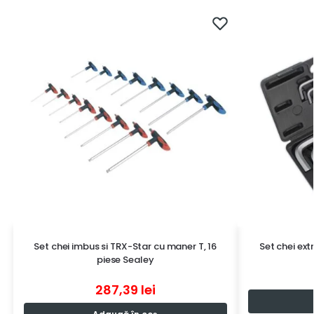
Set chei imbus si TRX-Star cu maner T, 16
Set chei ext
piese Sealey
287,39
lei