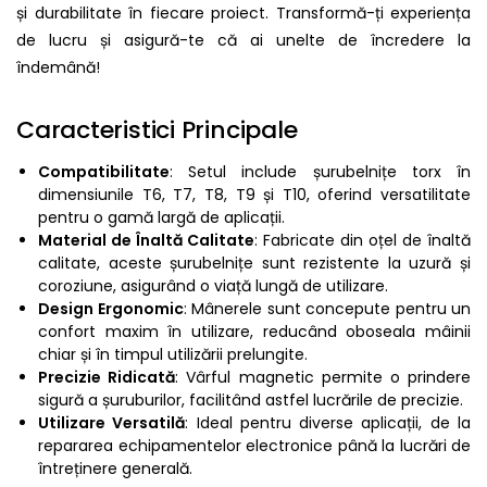
și durabilitate în fiecare proiect. Transformă-ți experiența
de lucru și asigură-te că ai unelte de încredere la
îndemână!
Caracteristici Principale
Compatibilitate
: Setul include șurubelnițe torx în
dimensiunile T6, T7, T8, T9 și T10, oferind versatilitate
pentru o gamă largă de aplicații.
Material de Înaltă Calitate
: Fabricate din oțel de înaltă
calitate, aceste șurubelnițe sunt rezistente la uzură și
coroziune, asigurând o viață lungă de utilizare.
Design Ergonomic
: Mânerele sunt concepute pentru un
confort maxim în utilizare, reducând oboseala mâinii
chiar și în timpul utilizării prelungite.
Precizie Ridicată
: Vârful magnetic permite o prindere
sigură a șuruburilor, facilitând astfel lucrările de precizie.
Utilizare Versatilă
: Ideal pentru diverse aplicații, de la
repararea echipamentelor electronice până la lucrări de
întreținere generală.