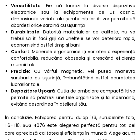
Versatilitate
: Fie că lucrezi la diverse dispozitive
electronice sau la echipamente de uz casnic,
dimensiunile variate ale șurubelnițelor îți vor permite să
abordezi orice sarcină cu ușurință.
Durabilitate
: Datorită materialelor de calitate, nu va
trebui să îți faci griji că uneltele se vor deteriora rapid,
economisind astfel timp și bani.
Confort
: Mânerele ergonomice îți vor oferi o experiență
confortabilă, reducând oboseala și crescând eficiența
muncii tale.
Precizie
: Cu vârful magnetic, vei putea manevra
șuruburile cu ușurință, îmbunătățind astfel acuratețea
lucrărilor tale.
Depozitare Ușoară
: Cutia de ambalare compactă îți va
permite să păstrezi uneltele organizate și la îndemână,
evitând dezordinea în atelierul tău.
În concluzie, Echiparea pentru dulap 1/3, surubelnite torx,
T6-T10, BGS 4076 este alegerea perfectă pentru toți cei
care apreciază calitatea și eficiența în muncă. Alege acum