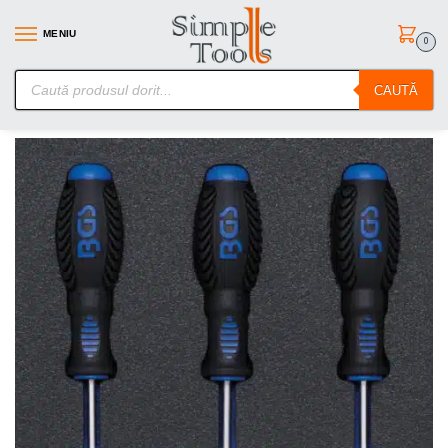
MENIU
0
SimpleTools.ro – Gasesti orice – Comanzi simplu
CAUTĂ
Prima pagină
Scule de mana
Truse Scule
Echipare pentru dulap 1/3, surubelnite torx, T6-T10, BGS 4076
/
/
/