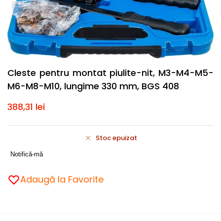
Cleste pentru montat piulite-nit, M3-M4-M5-
M6-M8-M10, lungime 330 mm, BGS 408
388,31
lei
Stoc epuizat
Notifică-mă
Adaugă la Favorite