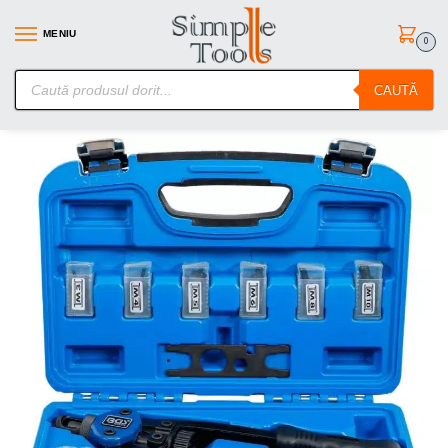
MENIU
0
SimpleTools.ro – Gasesti orice – Comanzi simplu
CAUTĂ
Prima pagină
Scule de mana
Clesti/Patenti si Foarfeci
Cleste pentru montat piulite-nit, M3-M4-M5-M6-M8-M10, lungime 330 mm, BGS 408
/
/
/