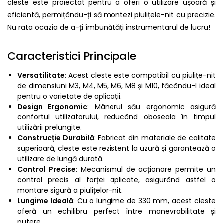
cleste este proiectat pentru a oferi o utilizare ușoară și
eficientă, permițându-ți să montezi piulițele-nit cu precizie.
Nu rata ocazia de a-ți îmbunătăți instrumentarul de lucru!
Caracteristici Principale
Versatilitate
: Acest cleste este compatibil cu piulițe-nit
de dimensiuni M3, M4, M5, M6, M8 și M10, făcându-l ideal
pentru o varietate de aplicații.
Design Ergonomic
: Mânerul său ergonomic asigură
confortul utilizatorului, reducând oboseala în timpul
utilizării prelungite.
Construcție Durabilă
: Fabricat din materiale de calitate
superioară, cleste este rezistent la uzură și garantează o
utilizare de lungă durată.
Control Precise
: Mecanismul de acționare permite un
control precis al forței aplicate, asigurând astfel o
montare sigură a piulițelor-nit.
Lungime Ideală
: Cu o lungime de 330 mm, acest cleste
oferă un echilibru perfect între manevrabilitate și
putere.