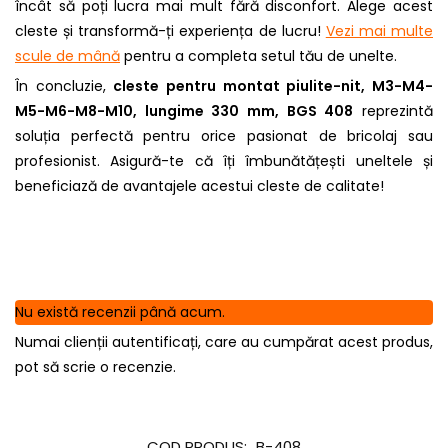
încât să poți lucra mai mult fără disconfort. Alege acest
cleste și transformă-ți experiența de lucru!
Vezi mai multe
scule de mână
pentru a completa setul tău de unelte.
În concluzie,
cleste pentru montat piulite-nit, M3-M4-
M5-M6-M8-M10, lungime 330 mm, BGS 408
reprezintă
soluția perfectă pentru orice pasionat de bricolaj sau
profesionist. Asigură-te că îți îmbunătățești uneltele și
beneficiază de avantajele acestui cleste de calitate!
Nu există recenzii până acum.
Numai clienții autentificați, care au cumpărat acest produs,
pot să scrie o recenzie.
COD PRODUS:
B-408