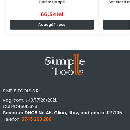
Cleste tip spit
Set clesti 
66,54
lei
Adaugă în coș
SIMPLE TOOLS S.R.L
Reg. com. J40/17126/2021,
CUI RO45012323
Soseaua DNCB Nr. 45, Glina, Ilfov, cod postal 077105
Telefon:
0745 203 280