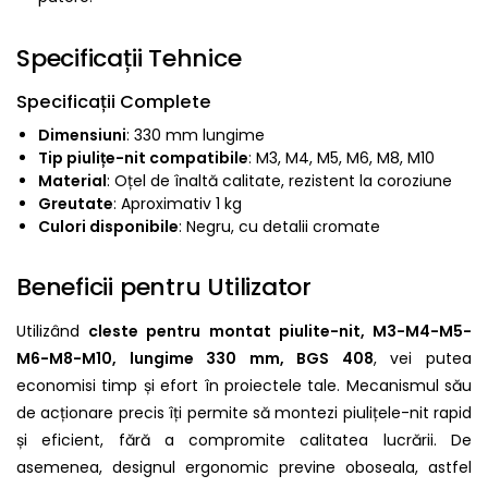
Specificații Tehnice
Specificații Complete
Dimensiuni
: 330 mm lungime
Tip piulițe-nit compatibile
: M3, M4, M5, M6, M8, M10
Material
: Oțel de înaltă calitate, rezistent la coroziune
Greutate
: Aproximativ 1 kg
Culori disponibile
: Negru, cu detalii cromate
Beneficii pentru Utilizator
Utilizând
cleste pentru montat piulite-nit, M3-M4-M5-
M6-M8-M10, lungime 330 mm, BGS 408
, vei putea
economisi timp și efort în proiectele tale. Mecanismul său
de acționare precis îți permite să montezi piulițele-nit rapid
și eficient, fără a compromite calitatea lucrării. De
asemenea, designul ergonomic previne oboseala, astfel