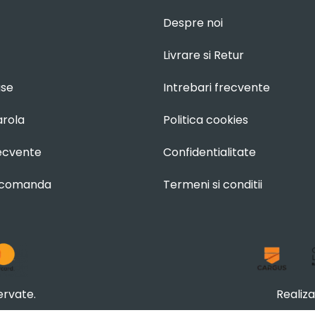
Despre noi
Livrare si Retur
use
Intrebari frecvente
arola
Politica cookies
recvente
Confidentialitate
 comanda
Termeni si conditii
ervate.
Realiz