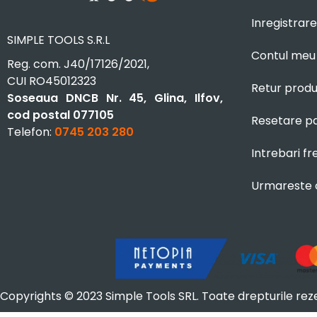
Inregistrare
SIMPLE TOOLS S.R.L
Contul meu
Reg. com. J40/17126/2021,
CUI RO45012323
Retur prod
Soseaua DNCB Nr. 45, Glina, Ilfov,
cod postal 077105
Resetare p
Telefon:
0745 203 280
Intrebari f
Urmareste
Copyrights © 2023 Simple Tools SRL. Toate drepturile rez