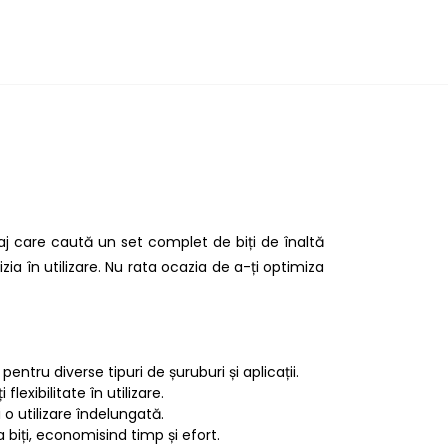
olaj care caută un set complet de biți de înaltă
zia în utilizare. Nu rata ocazia de a-ți optimiza
pentru diverse tipuri de șuruburi și aplicații.
lexibilitate în utilizare.
 o utilizare îndelungată.
 biți, economisind timp și efort.