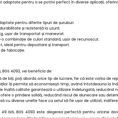
nt adaptate pentru a se potrivi perfect în diverse aplicații, oferind 
adaptate pentru diferite tipuri de șuruburi.
durabilitate și rezistență la uzură.
 kg, ușor de transportat și manevrat.
ntr-o combinație de culori standard, ușor de recunoscut.
 ideal pentru depozitare și transport.
de fabricație.
i, BGS 4093, vei beneficia de:
 de biți, poți aborda orice tip de lucrare, fie că este vorba de r
biților îți permite să economisești timp, având întotdeauna la î
de înaltă calitate garantează o utilizare îndelungată, reducând ne
 să ofere o prindere solidă, reducând riscul de alunecare sau deteri
să cu diverse unelte face ca setul să fie ușor de utilizat, indifer
et 49 biti, BGS 4093 este alegerea perfectă pentru oricine do