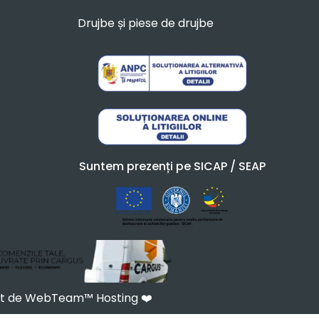
Drujbe și piese de drujbe
Suntem prezenți pe SICAP / SEAP
at de WebTeam™ Hosting
❤️