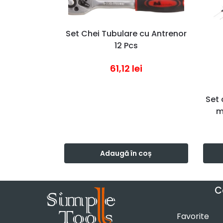
Set Chei Tubulare cu Antrenor
12 Pcs
61,12
lei
Set 
m
Adaugă în coș
C
Favorite