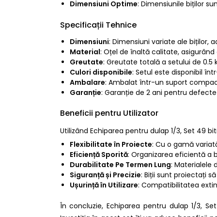
Dimensiuni Optime
: Dimensiunile biților su
Specificații Tehnice
Dimensiuni
: Dimensiuni variate ale biților, 
Material
: Oțel de înaltă calitate, asigurând 
Greutate
: Greutate totală a setului de 0.5
Culori disponibile
: Setul este disponibil î
Ambalare
: Ambalat într-un suport compact,
Garanție
: Garanție de 2 ani pentru defecte 
Beneficii pentru Utilizator
Utilizând Echiparea pentru dulap 1/3, Set 49 bit
Flexibilitate în Proiecte
: Cu o gamă variată
Eficiență Sporită
: Organizarea eficientă a 
Durabilitate Pe Termen Lung
: Materialele 
Siguranță și Precizie
: Biții sunt proiectați
Ușurință în Utilizare
: Compatibilitatea extin
În concluzie, Echiparea pentru dulap 1/3, S