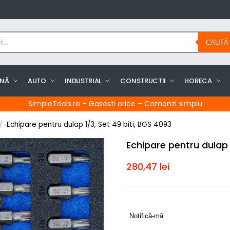
CAUTĂ
INĂ
AUTO
INDUSTRIAL
CONSTRUCTII
HORECA
SimpleTools.ro – Gasesti orice – Comanzi simplu
Echipare pentru dulap 1/3, Set 49 biti, BGS 4093
/
Echipare pentru dulap 
280,47
lei
Notifică-mă