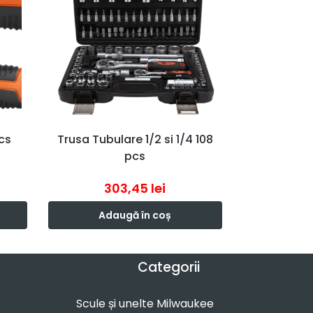
cs
Trusa Tubulare 1/2 si 1/4 108
pcs
303,45
lei
Adaugă în coș
Categorii
Scule și unelte Milwaukee