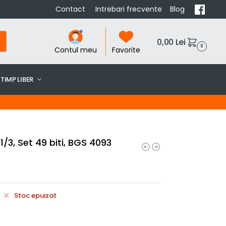
Contact
Intrebari frecvente
Blog
0,00
Lei
0
Contul meu
Favorite
TIMP LIBER
1/3, Set 49 biti, BGS 4093
Stoc epuizat