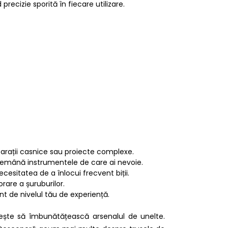
precizie sporită în fiecare utilizare.
eparații casnice sau proiecte complexe.
ndemână instrumentele de care ai nevoie.
cesitatea de a înlocui frecvent biții.
orare a șuruburilor.
ent de nivelul tău de experiență.
rește să îmbunătățească arsenalul de unelte.