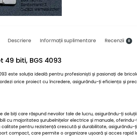
Descriere
Informații suplimentare
Recenzii
0
t 49 biti, BGS 4093
93 este soluția ideală pentru profesioniști și pasionați de bric
bordezi orice proiect cu încredere, asigurându-ți eficiența și preci
e de biți care răspund nevoilor tale de lucru, asigurându-ți soluții 
bili cu majoritatea șurubelnițelor electrice și manuale, oferindu-ți f
ă calitate pentru rezistență crescută și durabilitate, asigurându-ți
uport compact, care permite o organizare ușoară și acces rapid la