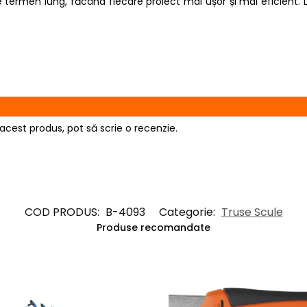
i pe termen lung, făcând fiecare proiect mai ușor și mai eficie
.
acest produs, pot să scrie o recenzie.
COD PRODUS:
B-4093
Categorie:
Truse Scule
Produse recomandate