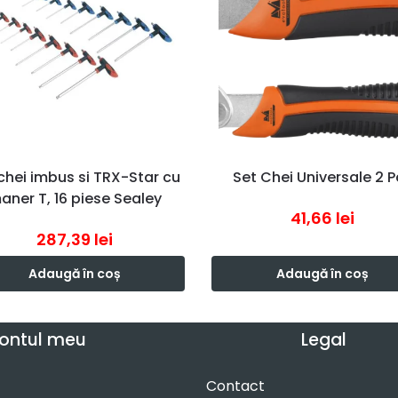
chei imbus si TRX-Star cu
Set Chei Universale 2 P
aner T, 16 piese Sealey
41,66
lei
287,39
lei
Adaugă în coș
Adaugă în coș
ontul meu
Legal
Contact