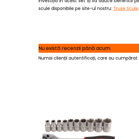
Investiția în acest set îți va aduce benefici
scule disponibile pe site-ul nostru:
Truse Scule
Nu există recenzii până acum.
Numai clienții autentificați, care au cumpărat 