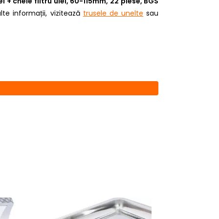
 + cheie filtru ulei, 60-115mm, 22 piese, BGS
lte informații, vizitează
trusele de unelte
sau