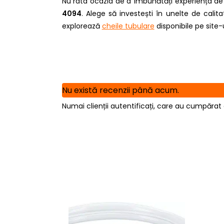
Nu rata ocazia de a îmbunătăți experiența d
4094
. Alege să investești în unelte de calita
explorează
cheile tubulare
disponibile pe site-
Nu există recenzii până acum.
Numai clienții autentificați, care au cumpărat 