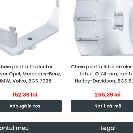
heie pentru traductor
Cheie pentru filtre de ulei
rvor Opel, Mercedes-Benz,
laturi, Ø 74 mm, pentr
BMW, Volvo, BGS 7028
Harley-Davidson, BGS 6
152,36
lei
255,39
lei
Adaugă în coș
Notifică-mă
ontul meu
Legal