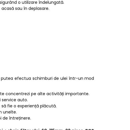
asigurând o utilizare îndelungată.
re acasă sau în deplasare.
i putea efectua schimburi de ulei într-un mod
te concentrezi pe alte activități importante.
i service auto.
 să fie o experiență plăcută.
n unelte.
 de întreținere.