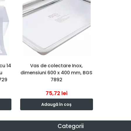
 cu 14
Vas de colectare Inox,
u
dimensiuni 600 x 400 mm, BGS
729
7892
75,72
lei
Adaugă în coș
Categorii