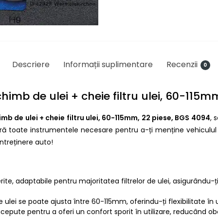
Descriere
Informații suplimentare
Recenzii
0
himb de ulei + cheie filtru ulei, 60-115m
mb de ulei + cheie filtru ulei, 60-115mm, 22 piese, BGS 4094
, 
oferă toate instrumentele necesare pentru a-ți menține vehiculu
ntreținere auto!
erite, adaptabile pentru majoritatea filtrelor de ulei, asigurându
e ulei se poate ajusta între 60-115mm, oferindu-ți flexibilitate în u
epute pentru a oferi un confort sporit în utilizare, reducând obo