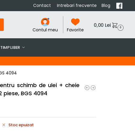
Contact
Intrebari frecvente
Blog
0,00
Lei
0
Contul meu
Favorite
TIMP LIBER
 BGS 4094
entru schimb de ulei + cheie
22 piese, BGS 4094
Stoc epuizat