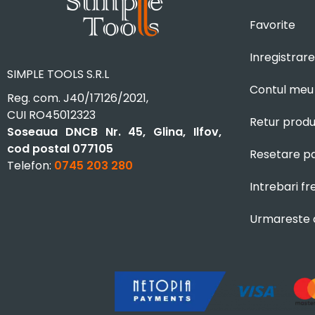
Favorite
Inregistrare
SIMPLE TOOLS S.R.L
Contul meu
Reg. com. J40/17126/2021,
CUI RO45012323
Retur prod
Soseaua DNCB Nr. 45, Glina, Ilfov,
cod postal 077105
Resetare p
Telefon:
0745 203 280
Intrebari f
Urmareste