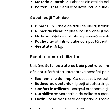
Materiale Durabile
: Fabricat din oțel de ca
Portabilitate
: Setul este livrat într-o cut
Specificații Tehnice
Dimensiuni
: Cheie de filtru de ulei ajustab
Număr de Piese
: 22 piese inclusiv chei și a
Material
: Oțel de calitate superioară, rezis
Pachet
: Livrat într-o cutie compactă pent
Greutate
: 1.5 kg.
Beneficii pentru Utilizator
Utilizând
Setul patrate de baie pentru schimb
eficient și fără efort. Iată câteva beneficii pe
Economisire de timp
: Cu acest set, vei pu
Reducerea costurilor
: Îți poți efectua sin
Confort în utilizare
: Designul ergonomic și 
Durabilitate
: Materialele de calitate superi
Flexibilitate
: Setul este compatibil cu major