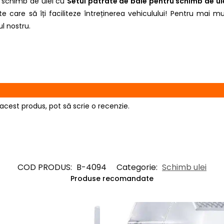
e schimb de ulei cu
Setul patrate de baie pentru schimb de ulei
te care să îți faciliteze întreținerea vehiculului! Pentru mai mu
ul nostru.
acest produs, pot să scrie o recenzie.
COD PRODUS:
B-4094
Categorie:
Schimb ulei
Produse recomandate