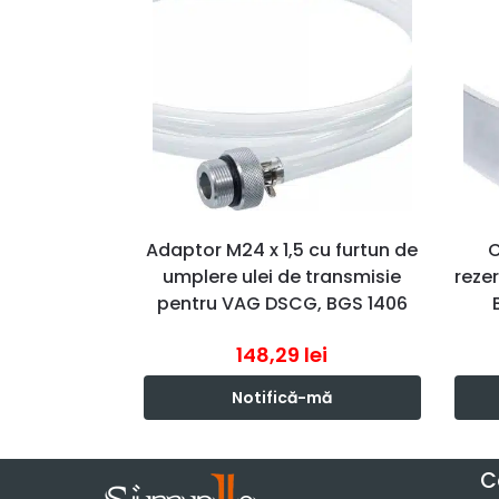
Adaptor M24 x 1,5 cu furtun de
C
umplere ulei de transmisie
reze
pentru VAG DSCG, BGS 1406
148,29
lei
Notifică-mă
C