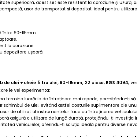
litate superioară, acest set este rezistent la coroziune și uzură, 
ie compactă, ușor de transportat și depozitat, ideal pentru utiliza
ilă între 60-115mm.
daptoare.
tent la coroziune.
ru depozitare ușoară.
 de ulei + cheie filtru ulei, 60-115mm, 22 piese, BGS 4094
, ve
 care le vei experimenta:
tea termina lucrările de întreținere mai repede, permițându-ți să 
gur schimbul de ulei, evitând astfel costurile suplimentare ale unu
ușor de utilizat al instrumentelor face ca întreținerea vehiculului
oară asigură o utilizare de lungă durată, protejându-ți investiția î
itatea vehiculelor, oferindu-ți soluția ideală pentru diverse nevoi