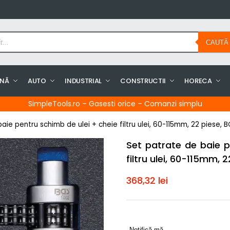
CAUTĂ
INĂ
AUTO
INDUSTRIAL
CONSTRUCTII
HORECA
SimpleTools.ro – Gasesti orice – Comanzi simplu
aie pentru schimb de ulei + cheie filtru ulei, 60-115mm, 22 piese,
Set patrate de baie p
filtru ulei, 60-115mm, 
368,32
lei
Notifică-mă