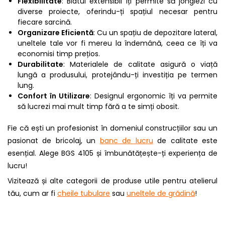
Flexibilitate
: Blatul extensibil îți permite să jonglezi cu
diverse proiecte, oferindu-ți spațiul necesar pentru
fiecare sarcină.
Organizare Eficientă
: Cu un spațiu de depozitare lateral,
uneltele tale vor fi mereu la îndemână, ceea ce îți va
economisi timp prețios.
Durabilitate
: Materialele de calitate asigură o viață
lungă a produsului, protejându-ți investiția pe termen
lung.
Confort în Utilizare
: Designul ergonomic îți va permite
să lucrezi mai mult timp fără a te simți obosit.
Fie că ești un profesionist în domeniul construcțiilor sau un
pasionat de bricolaj, un
banc de lucru
de calitate este
esențial. Alege BGS 4105 și îmbunătățește-ți experiența de
lucru!
Vizitează și alte categorii de produse utile pentru atelierul
tău, cum ar fi
cheile tubulare
sau
uneltele de grădină
!