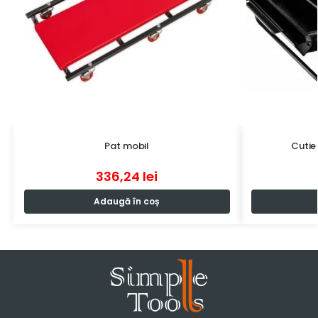
Pat mobil
Cutie
336,24
lei
Adaugă în coș