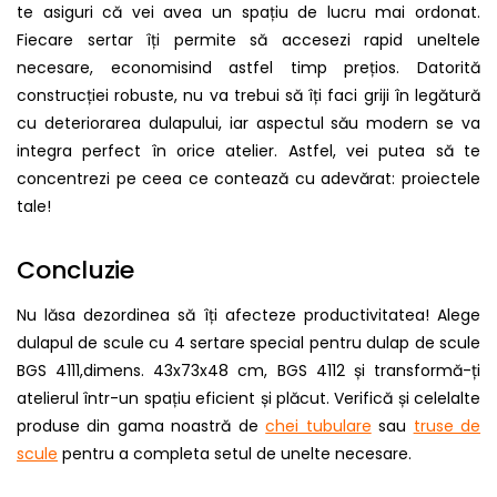
te asiguri că vei avea un spațiu de lucru mai ordonat.
Fiecare sertar îți permite să accesezi rapid uneltele
necesare, economisind astfel timp prețios. Datorită
construcției robuste, nu va trebui să îți faci griji în legătură
cu deteriorarea dulapului, iar aspectul său modern se va
integra perfect în orice atelier. Astfel, vei putea să te
concentrezi pe ceea ce contează cu adevărat: proiectele
tale!
Concluzie
Nu lăsa dezordinea să îți afecteze productivitatea! Alege
dulapul de scule cu 4 sertare special pentru dulap de scule
BGS 4111,dimens. 43x73x48 cm, BGS 4112 și transformă-ți
atelierul într-un spațiu eficient și plăcut. Verifică și celelalte
produse din gama noastră de
chei tubulare
sau
truse de
scule
pentru a completa setul de unelte necesare.