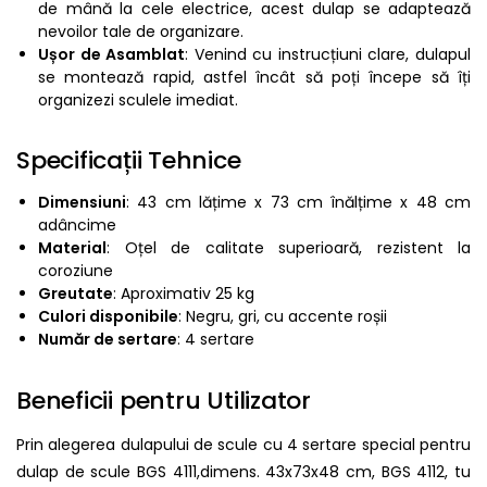
de mână la cele electrice, acest dulap se adaptează
nevoilor tale de organizare.
Ușor de Asamblat
: Venind cu instrucțiuni clare, dulapul
se montează rapid, astfel încât să poți începe să îți
organizezi sculele imediat.
Specificații Tehnice
Dimensiuni
: 43 cm lățime x 73 cm înălțime x 48 cm
adâncime
Material
: Oțel de calitate superioară, rezistent la
coroziune
Greutate
: Aproximativ 25 kg
Culori disponibile
: Negru, gri, cu accente roșii
Număr de sertare
: 4 sertare
Beneficii pentru Utilizator
Prin alegerea dulapului de scule cu 4 sertare special pentru
dulap de scule BGS 4111,dimens. 43x73x48 cm, BGS 4112, tu