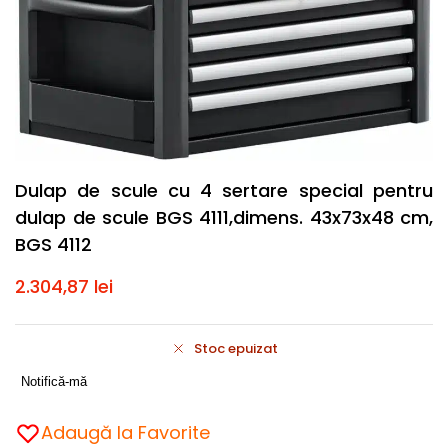
Dulap de scule cu 4 sertare special pentru
dulap de scule BGS 4111,dimens. 43x73x48 cm,
BGS 4112
2.304,87
lei
Stoc epuizat
Notifică-mă
Adaugă la Favorite