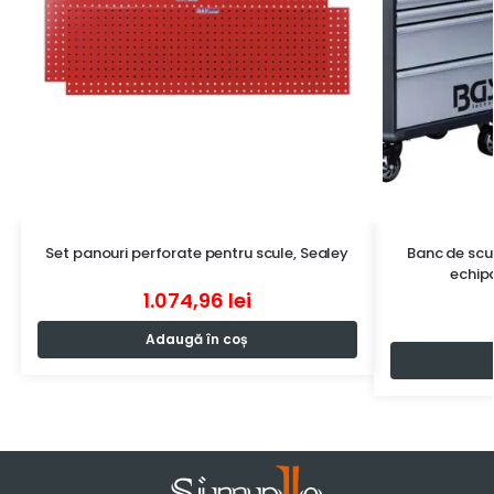
Set panouri perforate pentru scule, Sealey
Banc de scul
echipa
1.074,96
lei
Adaugă în coș