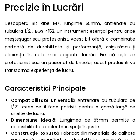
Precizie în Lucrări
Descoperă Bit Ribe M7, lungime 55mm, antrenare cu
tubulara 1/2″, BGS 4152, un instrument esențial pentru orice
meșteșugar sau profesionist. Acest bit oferă o combinație
perfectă de durabilitate și performanță, asigurându-ți
eficiența în cele mai exigente lucrări. Fie că ești un
profesionist sau un pasionat de bricolaj, acest produs îți va
transforma experiența de lucru.
Caracteristici Principale
Compatibilitate Universală
: Antrenare cu tubulara de
1/2″, ceea ce îl face potrivit pentru o gamă largă de
unelte de lucru.
Dimensiune Ideală
: Lungimea de 55mm permite o
accesibilitate excelentă în spații înguste.
Construcție Robustă
: Fabricat din materiale de calitate
superioară, asigurând o durabilitate crescută și o