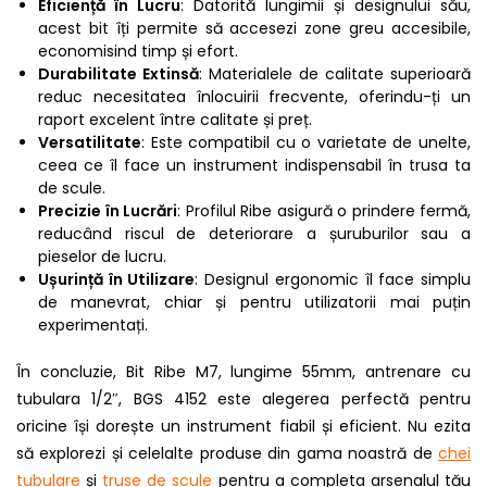
Eficiență în Lucru
: Datorită lungimii și designului său,
acest bit îți permite să accesezi zone greu accesibile,
economisind timp și efort.
Durabilitate Extinsă
: Materialele de calitate superioară
reduc necesitatea înlocuirii frecvente, oferindu-ți un
raport excelent între calitate și preț.
Versatilitate
: Este compatibil cu o varietate de unelte,
ceea ce îl face un instrument indispensabil în trusa ta
de scule.
Precizie în Lucrări
: Profilul Ribe asigură o prindere fermă,
reducând riscul de deteriorare a șuruburilor sau a
pieselor de lucru.
Ușurință în Utilizare
: Designul ergonomic îl face simplu
de manevrat, chiar și pentru utilizatorii mai puțin
experimentați.
În concluzie, Bit Ribe M7, lungime 55mm, antrenare cu
tubulara 1/2″, BGS 4152 este alegerea perfectă pentru
oricine își dorește un instrument fiabil și eficient. Nu ezita
să explorezi și celelalte produse din gama noastră de
chei
tubulare
și
truse de scule
pentru a completa arsenalul tău