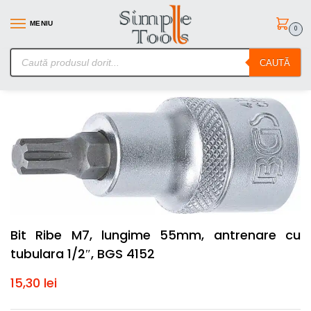
MENIU
0
SimpleTools.ro – Gasesti orice – Comanzi simplu
CAUTĂ
Prima pagină
Scule de mana
Chei Tubulare cu Biti
Bit Ribe M7, lungime 55mm, antrenare cu tubulara 1/2″, BGS 4152
/
/
/
Bit Ribe M7, lungime 55mm, antrenare cu
tubulara 1/2″, BGS 4152
15,30
lei