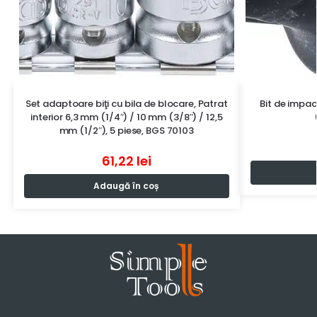
Set adaptoare biţi cu bila de blocare, Patrat
Bit de impa
interior 6,3 mm (1/4″) / 10 mm (3/8″) / 12,5
mm (1/2″), 5 piese, BGS 70103
61,22
lei
Adaugă în coș