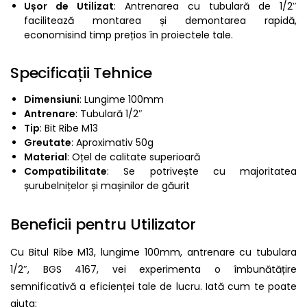
Ușor de Utilizat
: Antrenarea cu tubulară de 1/2″
facilitează montarea și demontarea rapidă,
economisind timp prețios în proiectele tale.
Specificații Tehnice
Dimensiuni
: Lungime 100mm
Antrenare
: Tubulară 1/2″
Tip
: Bit Ribe M13
Greutate
: Aproximativ 50g
Material
: Oțel de calitate superioară
Compatibilitate
: Se potrivește cu majoritatea
șurubelnițelor și mașinilor de găurit
Beneficii pentru Utilizator
Cu Bitul Ribe M13, lungime 100mm, antrenare cu tubulara
1/2″, BGS 4167, vei experimenta o îmbunătățire
semnificativă a eficienței tale de lucru. Iată cum te poate
ajuta: