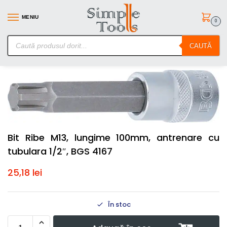
MENIU
0
SimpleTools.ro – Gasesti orice – Comanzi simplu
CAUTĂ
Prima pagină
Scule de mana
Chei Tubulare cu Biti
Bit Ribe M13, lungime 100mm, antrenare cu tubulara 1/2″, BGS 4167
/
/
/
Bit Ribe M13, lungime 100mm, antrenare cu
tubulara 1/2″, BGS 4167
25,18
lei
În stoc