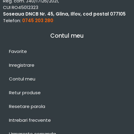
Reg. com. J40/17126/2021,
CUI RO45012323
Soseaua DNCB Nr. 45, Glina, Ilfov, cod postal 077105
Telefon:
0745 203 280
Contul meu
Favorite
Inregistrare
Contul meu
Retur produse
Resetare parola
Intrebari frecvente
Urmareste comanda