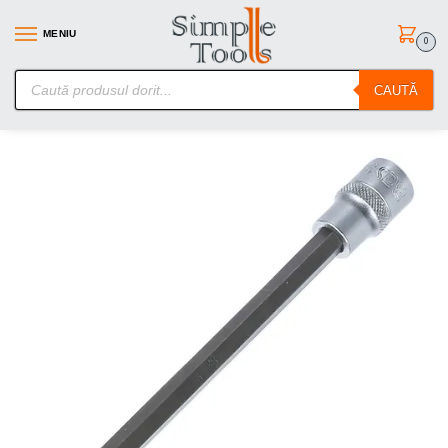
MENIU
0
SimpleTools.ro – Gasesti orice – Comanzi simplu
CAUTĂ
Prima pagină
Scule de mana
Chei Tubulare cu Biti
Bit Ribe M9, lungime 200mm, antrenare cu tubulara 1/2″, BGS 4184
/
/
/