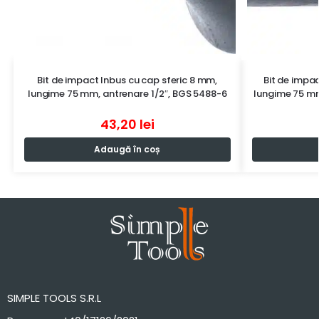
Bit de impact Inbus cu cap sferic 8 mm,
Bit de impac
lungime 75 mm, antrenare 1/2″, BGS 5488-6
lungime 75 mm
43,20
lei
Adaugă în coș
SIMPLE TOOLS S.R.L