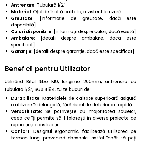
Antrenare
: Tubulară 1/2″
Material
: Oțel de înaltă calitate, rezistent la uzură
Greutate
: [informație de greutate, dacă este
disponibilă]
Culori disponibile
: [informații despre culori, dacă există]
Ambalare
: [detalii despre ambalare, dacă este
specificat]
Garanție
: [detalii despre garanție, dacă este specificat]
Beneficii pentru Utilizator
Utilizând Bitul Ribe M9, lungime 200mm, antrenare cu
tubulara 1/2″, BGS 4184, tu te bucuri de:
Durabilitate
: Materialele de calitate superioară asigură
o utilizare îndelungată, fără riscul de deteriorare rapidă.
Versatilitate
: Se potrivește cu majoritatea sculelor,
ceea ce îți permite să-l folosești în diverse proiecte de
reparații și construcții.
Confort
: Designul ergonomic facilitează utilizarea pe
termen lung, prevenind oboseala, astfel încât să poți