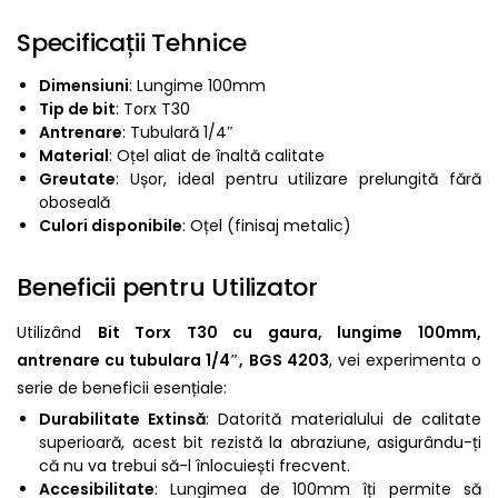
Specificații Tehnice
Dimensiuni
: Lungime 100mm
Tip de bit
: Torx T30
Antrenare
: Tubulară 1/4″
Material
: Oțel aliat de înaltă calitate
Greutate
: Ușor, ideal pentru utilizare prelungită fără
oboseală
Culori disponibile
: Oțel (finisaj metalic)
Beneficii pentru Utilizator
Utilizând
Bit Torx T30 cu gaura, lungime 100mm,
antrenare cu tubulara 1/4″, BGS 4203
, vei experimenta o
serie de beneficii esențiale:
Durabilitate Extinsă
: Datorită materialului de calitate
superioară, acest bit rezistă la abraziune, asigurându-ți
că nu va trebui să-l înlocuiești frecvent.
Accesibilitate
: Lungimea de 100mm îți permite să