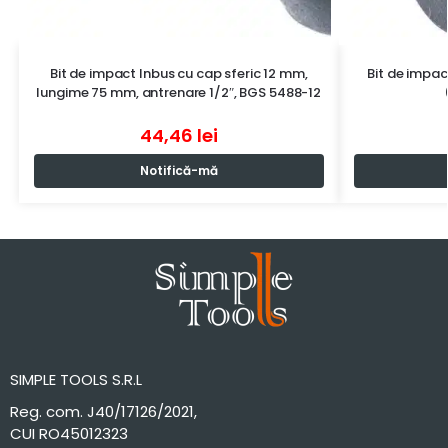
Bit de impact Inbus cu cap sferic 12 mm,
Bit de impa
lungime 75 mm, antrenare 1/2″, BGS 5488-12
44,46
lei
Notifică-mă
SIMPLE TOOLS S.R.L
Reg. com. J40/17126/2021,
CUI RO45012323