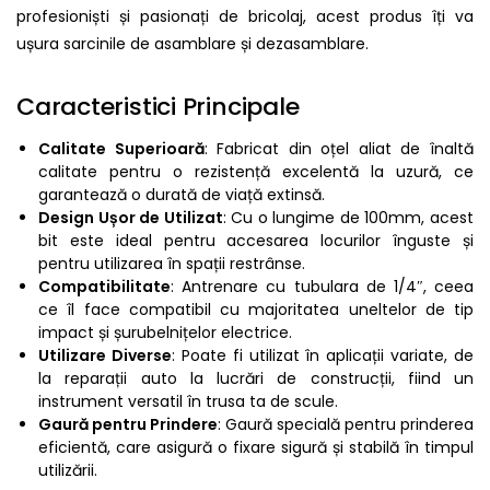
profesioniști și pasionați de bricolaj, acest produs îți va
ușura sarcinile de asamblare și dezasamblare.
Caracteristici Principale
Calitate Superioară
: Fabricat din oțel aliat de înaltă
calitate pentru o rezistență excelentă la uzură, ce
garantează o durată de viață extinsă.
Design Ușor de Utilizat
: Cu o lungime de 100mm, acest
bit este ideal pentru accesarea locurilor înguste și
pentru utilizarea în spații restrânse.
Compatibilitate
: Antrenare cu tubulara de 1/4″, ceea
ce îl face compatibil cu majoritatea uneltelor de tip
impact și șurubelnițelor electrice.
Utilizare Diverse
: Poate fi utilizat în aplicații variate, de
la reparații auto la lucrări de construcții, fiind un
instrument versatil în trusa ta de scule.
Gaură pentru Prindere
: Gaură specială pentru prinderea
eficientă, care asigură o fixare sigură și stabilă în timpul
utilizării.