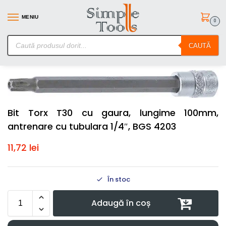
MENIU
0
SimpleTools.ro – Gasesti orice – Comanzi simplu
CAUTĂ
Prima pagină
Scule de mana
Chei Tubulare cu Biti
Bit Torx T30 cu gaura, lungime 100mm, antrenare cu tubulara 1/4″, BGS 4203
/
/
/
Bit Torx T30 cu gaura, lungime 100mm,
antrenare cu tubulara 1/4″, BGS 4203
11,72
lei
În stoc
Adaugă în coș