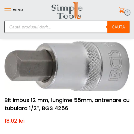
MENIU
0
SimpleTools.ro – Gasesti orice – Comanzi simplu
CAUTĂ
Prima pagină
Scule de mana
Chei Tubulare cu Biti
Bit Imbus 12 mm, lungime 55mm, antrenare cu tubulara 1/2″, BGS 4256
/
/
/
Bit Imbus 12 mm, lungime 55mm, antrenare cu
tubulara 1/2″, BGS 4256
18,02
lei