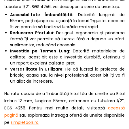
tubulara 1/2″, BGS 4256, vei descoperi o serie de avantaje:
Accesibilitate Îmbunătățită
: Datorită lungimii de
55mm, poți ajunge cu ușurință în locuri înguste, ceea ce
îți va permite să finalizezi lucrările mai rapid.
Reducerea Efortului
: Designul ergonomic și prinderea
fermă îți vor permite să lucrezi fără a depune un efort
suplimentar, reducând oboseala.
Investiție pe Termen Lung
: Datorită materialelor de
calitate, acest bit este o investiție durabilă, oferindu-ți
un raport excelent calitate-preț.
Versatilitate în Utilizare
: Fie că lucrezi la proiecte de
bricolaj acasă sau la nivel profesional, acest bit îți va fi
un aliat de încredere.
Nu rata ocazia de a îmbunătăți kitul tău de unelte cu Bitul
Imbus 12 mm, lungime 55mm, antrenare cu tubulara 1/2″,
BGS 4256. Pentru mai multe detalii, vizitează
această
pagină
sau explorează întreaga ofertă de unelte disponibile
pe
simpletools.ro
.