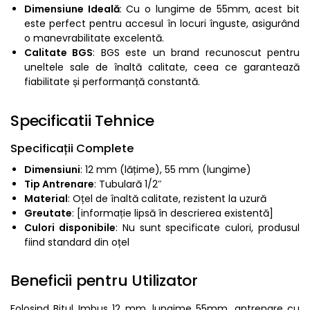
Dimensiune Ideală
: Cu o lungime de 55mm, acest bit
este perfect pentru accesul în locuri înguste, asigurând
o manevrabilitate excelentă.
Calitate BGS
: BGS este un brand recunoscut pentru
uneltele sale de înaltă calitate, ceea ce garantează
fiabilitate și performanță constantă.
Specificatii Tehnice
Specificații Complete
Dimensiuni
: 12 mm (lățime), 55 mm (lungime)
Tip Antrenare
: Tubulară 1/2″
Material
: Oțel de înaltă calitate, rezistent la uzură
Greutate
: [informație lipsă în descrierea existentă]
Culori disponibile
: Nu sunt specificate culori, produsul
fiind standard din oțel
Beneficii pentru Utilizator
Folosind Bitul Imbus 12 mm, lungime 55mm, antrenare cu