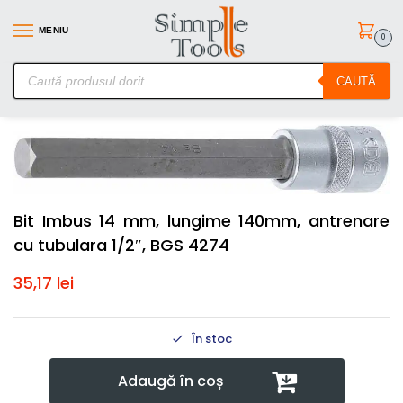
MENIU
0
SimpleTools.ro – Gasesti orice – Comanzi simplu
CAUTĂ
Prima pagină
Scule de mana
Chei Tubulare cu Biti
Bit Imbus 14 mm, lungime 140mm, antrenare cu tubulara 1/2″, BGS 4274
/
/
/
Bit Imbus 14 mm, lungime 140mm, antrenare
cu tubulara 1/2″, BGS 4274
35,17
lei
În stoc
Adaugă în coș