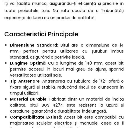
îți va facilita munca, asigurându-ți eficiență și precizie în
toate proiectele tale. Nu rata ocazia de a îmbunătăți
experiența de lucru cu un produs de calitate!
Caracteristici Principale
Dimensiune Standard
: Bitul are o dimensiune de 14
mm, perfect pentru utilizarea cu șuruburi imbus
standard, asigurând o potrivire ideală.
Lungime Optimă
: Cu o lungime de 140 mm, acest bit
permite accesul în locuri mai greu de ajuns, sporind
versatilitatea utilizării sale.
Tip Antrenare
: Antrenarea cu tubulara de 1/2″ oferă o
fixare sigură și stabilă, reducând riscul de alunecare în
timpul utilizării.
Material Durable
: Fabricat dintr-un material de înaltă
calitate, bitul BGS 4274 este rezistent la uzură și
coroziune, garantând o durabilitate îndelungată.
Compatibilitate Extinsă
: Acest bit este compatibil cu
majoritatea sculelor electrice și manuale, ceea ce îl