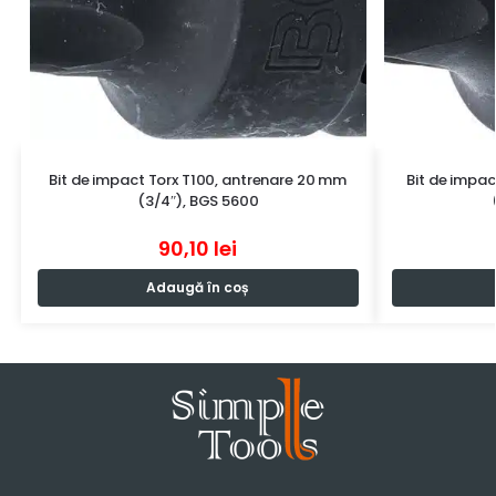
Bit de impact Torx T100, antrenare 20 mm
Bit de impa
(3/4″), BGS 5600
90,10
lei
Adaugă în coș