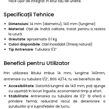
face ușor de integrat în kitul tău de unelte.
Specificații Tehnice
Dimensiuni
: 14 mm (diametru), 140 mm (lungime)
Material
: Oțel de înaltă calitate, tratat pentru a rezista
la uzură
Greutate
: Aproximativ 0.1 kg
Culori disponibile
: Oțel inoxidabil (finisaj natural)
Tip Antrenare
: Tubulara 1/2″
Beneficii pentru Utilizator
Prin utilizarea Bitului Imbus 14 mm, lungime 140mm,
antrenare cu tubulara 1/2″, BGS 4274, tu vei beneficia de:
Accesibilitate
: Datorită lungimii de 140 mm, poți ajunge
cu ușurință în locuri înguste, economisind timp și efort.
Stabilitate
: Antrenarea cu tubulara de 1/2″ îți oferă o
prindere fermă, reducând riscul de deteriorare a
șuruburilor și a suprafețelor de lucru.