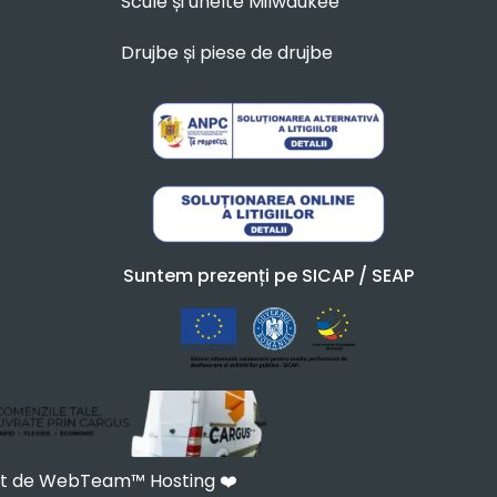
Scule și unelte Milwaukee
Drujbe și piese de drujbe
Suntem prezenți pe SICAP / SEAP
at de WebTeam™ Hosting
❤️