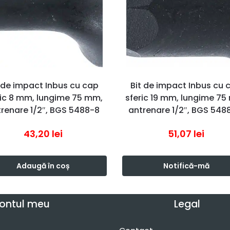
t de impact Inbus cu cap
Bit de impact Inbus cu 
ric 8 mm, lungime 75 mm,
sferic 19 mm, lungime 75
renare 1/2″, BGS 5488-8
antrenare 1/2″, BGS 548
43,20
lei
51,07
lei
Adaugă în coș
Notifică-mă
ontul meu
Legal