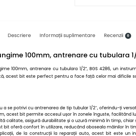
Descriere
Informații suplimentare
Recenzii
0
ungime 100mm, antrenare cu tubulara 1/
me 100mm, antrenare cu tubulara 1/2”, BGS 4286, un instrume
, acest bit este perfect pentru a face față celor mai dificile s
u a se potrivi cu antrenarea de tip tubular 1/2″, oferindu-ți versatil
, acest bit permite accesul ușor în zonele înguste, facilitând luc
ltă calitate, asigură durabilitate și o uzură minimă în timp, chiar ș
 bit oferă confort în utilizare, reducând oboseala mâinilor în tim
plicații, de la construcții la reparații auto, acest bit este un 