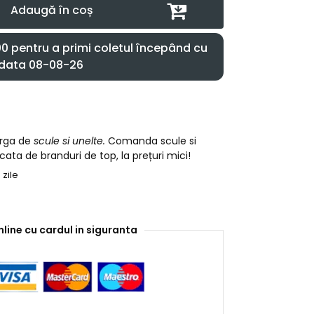
Adaugă în coș
 pentru a primi coletul începând cu
data 08-08-26
arga de
scule si unelte.
Comanda scule si
cata de branduri de top, la prețuri mici!
 zile
nline cu cardul in siguranta