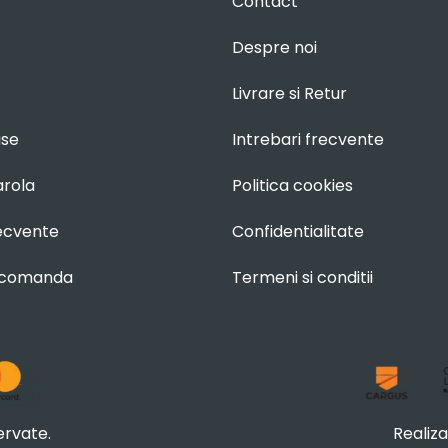
Contact
Despre noi
Livrare si Retur
use
Intrebari frecvente
arola
Politica cookies
recvente
Confidentialitate
 comanda
Termeni si conditii
ervate.
Realiz