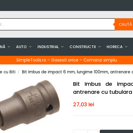
CAUTĂ
INĂ
AUTO
INDUSTRIAL
CONSTRUCTII
HORECA
SimpleTools.ro – Gasesti orice – Comanzi simplu
 cu Biti
Bit Imbus de impact 6 mm, lungime 100mm, antrenare c
/
Bit Imbus de impa
antrenare cu tubulara
27,03
lei