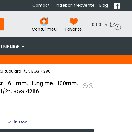
Contact
Intrebari frecvente
Blog
0,00
Lei
0
Contul meu
Favorite
TIMP LIBER
u tubulara 1/2”, BGS 4286
ct 6 mm, lungime 100mm,
 1/2”, BGS 4286
În stoc