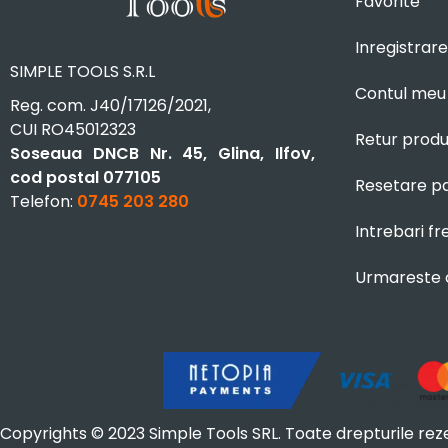
Favorite
Inregistrare
SIMPLE TOOLS S.R.L
Contul meu
Reg. com. J40/17126/2021,
CUI RO45012323
Retur prod
Soseaua DNCB Nr. 45, Glina, Ilfov,
cod postal 077105
Resetare p
Telefon:
0745 203 280
Intrebari f
Urmareste
Copyrights © 2023 Simple Tools SRL. Toate drepturile rez