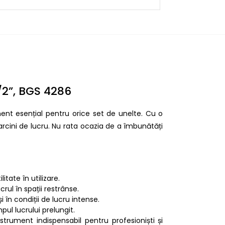
2”, BGS 4286
nt esențial pentru orice set de unelte. Cu o
arcini de lucru. Nu rata ocazia de a îmbunătăți
itate în utilizare.
rul în spații restrânse.
i în condiții de lucru intense.
pul lucrului prelungit.
instrument indispensabil pentru profesioniști și