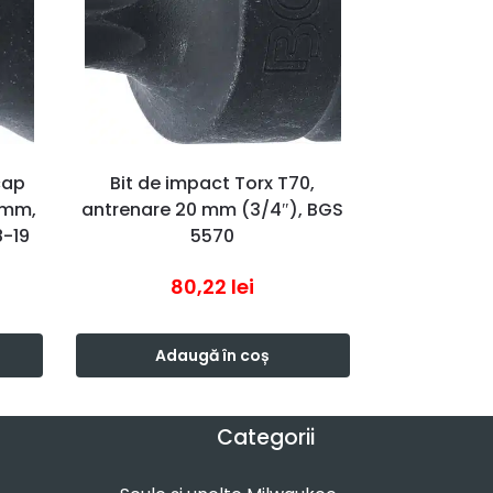
cap
Bit de impact Torx T70,
 mm,
antrenare 20 mm (3/4″), BGS
8-19
5570
80,22
lei
Adaugă în coș
Categorii