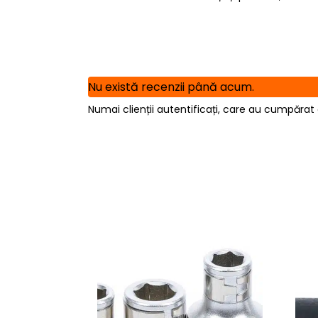
Nu există recenzii până acum.
Numai clienții autentificați, care au cumpărat 