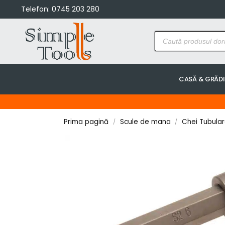
Telefon:
0745 203 280
CASĂ & GRĂD
Prima pagină
Scule de mana
Chei Tubulare
/
/