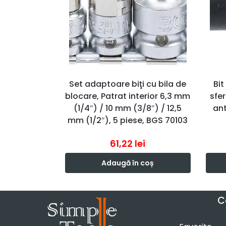
Set adaptoare biţi cu bila de
Bi
blocare, Patrat interior 6,3 mm
sfe
(1/4″) / 10 mm (3/8″) / 12,5
ant
mm (1/2″), 5 piese, BGS 70103
61,22
lei
Adaugă în coș
C