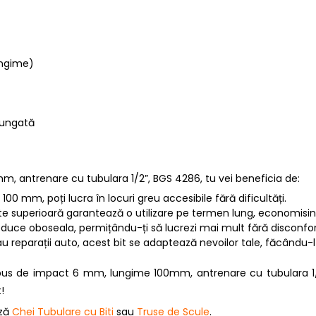
ungime)
elungată
 antrenare cu tubulara 1/2”, BGS 4286, tu vei beneficia de:
 100 mm, poți lucra în locuri greu accesibile fără dificultăți.
ate superioară garantează o utilizare pe termen lung, economisind
duce oboseala, permițându-ți să lucrezi mai mult fără disconfor
 sau reparații auto, acest bit se adaptează nevoilor tale, făcându-
mbus de impact 6 mm, lungime 100mm, antrenare cu tubulara 1/2
!
ază
Chei Tubulare cu Biti
sau
Truse de Scule
.