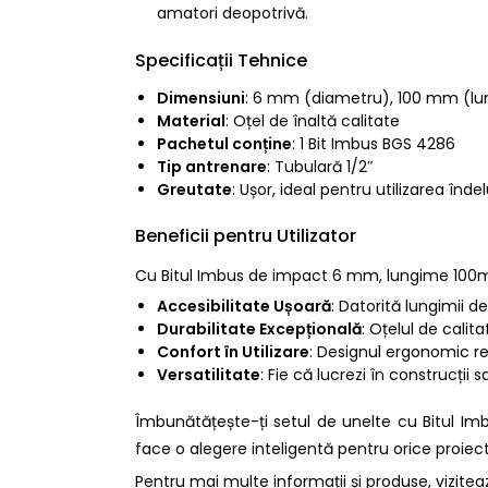
amatori deopotrivă.
Specificații Tehnice
Dimensiuni
: 6 mm (diametru), 100 mm (l
Material
: Oțel de înaltă calitate
Pachetul conține
: 1 Bit Imbus BGS 4286
Tip antrenare
: Tubulară 1/2″
Greutate
: Ușor, ideal pentru utilizarea înd
Beneficii pentru Utilizator
Cu Bitul Imbus de impact 6 mm, lungime 100mm,
Accesibilitate Ușoară
: Datorită lungimii de
Durabilitate Excepțională
: Oțelul de calit
Confort în Utilizare
: Designul ergonomic re
Versatilitate
: Fie că lucrezi în construcții
Îmbunătățește-ți setul de unelte cu Bitul I
face o alegere inteligentă pentru orice proiect
Pentru mai multe informații și produse, vizite