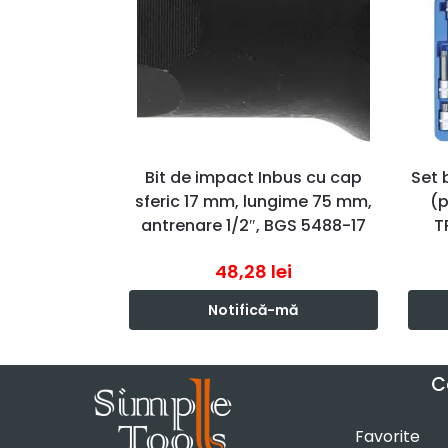
Bit de impact Inbus cu cap
Set b
sferic 17 mm, lungime 75 mm,
(p
antrenare 1/2″, BGS 5488-17
T
48,28
lei
Notifică-mă
C
Favorite