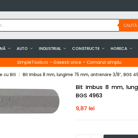
CAUTĂ
INĂ
AUTO
INDUSTRIAL
CONSTRUCTII
HORECA
SimpleTools.ro – Gasesti orice – Comanzi simplu
 cu Biti
Bit Imbus 8 mm, lungime 75 mm, antrenare 3/8″, BGS 4
/
Bit Imbus 8 mm, lun
BGS 4963
9,87
lei