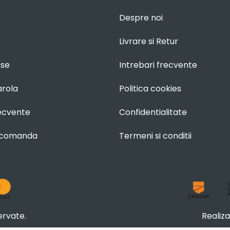
Despre noi
Livrare si Retur
use
Intrebari frecvente
arola
Politica cookies
recvente
Confidentialitate
 comanda
Termeni si conditii
ervate.
Realiz