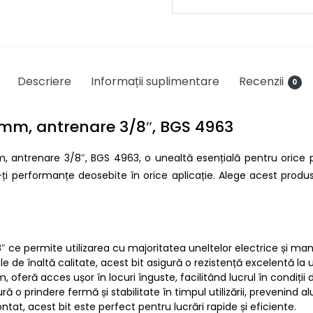
Descriere
Informații suplimentare
Recenzii
0
mm, antrenare 3/8″, BGS 4963
ntrenare 3/8″, BGS 4963, o unealtă esențială pentru orice pro
du-ți performanțe deosebite în orice aplicație. Alege acest prod
″ ce permite utilizarea cu majoritatea uneltelor electrice și man
le de înaltă calitate, acest bit asigură o rezistență excelentă la 
oferă acces ușor în locuri înguste, facilitând lucrul în condiții di
ră o prindere fermă și stabilitate în timpul utilizării, prevenind al
at, acest bit este perfect pentru lucrări rapide și eficiente.