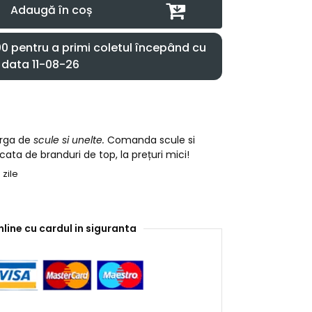
Adaugă în coș
 pentru a primi coletul începând cu
data 11-08-26
arga de
scule si unelte.
Comanda scule si
cata de branduri de top, la prețuri mici!
 zile
nline cu cardul in siguranta