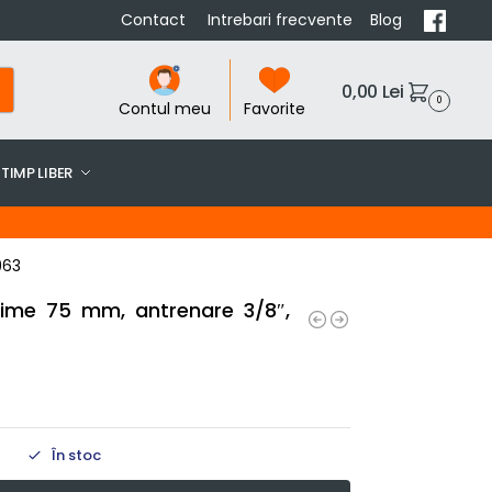
Contact
Intrebari frecvente
Blog
0,00
Lei
0
Contul meu
Favorite
TIMP LIBER
963
gime 75 mm, antrenare 3/8″,
În stoc