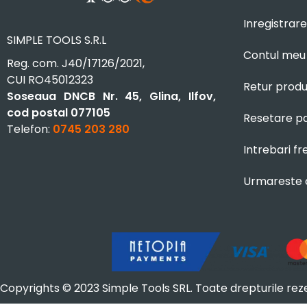
Inregistrare
SIMPLE TOOLS S.R.L
Contul meu
Reg. com. J40/17126/2021,
CUI RO45012323
Retur prod
Soseaua DNCB Nr. 45, Glina, Ilfov,
cod postal 077105
Resetare p
Telefon:
0745 203 280
Intrebari f
Urmareste
Copyrights © 2023 Simple Tools SRL. Toate drepturile rez