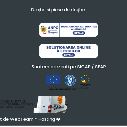
Drujbe și piese de drujbe
Suntem prezenți pe SICAP / SEAP
at de WebTeam™ Hosting
❤️