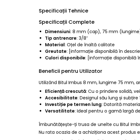
Specificații Tehnice
Specificații Complete
Dimensiuni
: 8 mm (cap), 75 mm (lungime
Tip antrenare
: 3/8″
Material
: Oțel de înaltă calitate
Greutate
: [informație disponibilă în descri
Culori disponibile
: [informație disponibilă 
Beneficii pentru Utilizator
Utilizând Bitul Imbus 8 mm, lungime 75 mm, an
Eficiență crescută
: Cu o prindere solidă, ve
Accesibilitate
: Designul său lung și subțire 
Investiție pe termen lung
: Datorită materia
Versatilitate
: Ideal pentru o gamă largă de
Îmbunătățește-ți trusa de unelte cu Bitul Imb
Nu rata ocazia de a achiziționa acest produs e