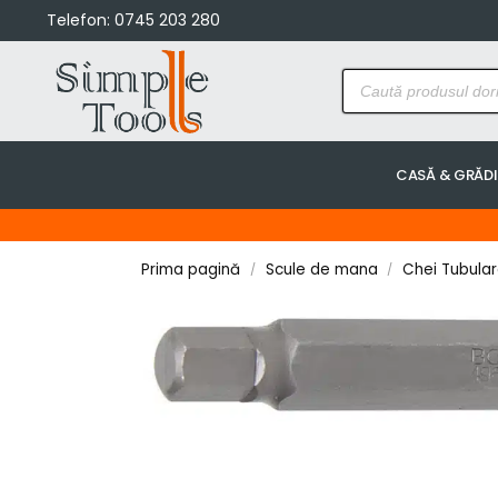
Telefon:
0745 203 280
CASĂ & GRĂD
Prima pagină
Scule de mana
Chei Tubulare
/
/