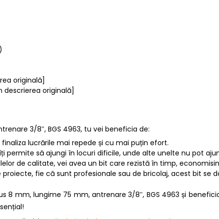
)
erea originală]
în descrierea originală]
trenare 3/8″, BGS 4963, tu vei beneficia de:
i finaliza lucrările mai repede și cu mai puțin efort.
îți permite să ajungi în locuri dificile, unde alte unelte nu pot aju
lelor de calitate, vei avea un bit care rezistă în timp, economisi
 proiecte, fie că sunt profesionale sau de bricolaj, acest bit se
us 8 mm, lungime 75 mm, antrenare 3/8″, BGS 4963 și beneficiaz
sențial!