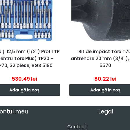
iţi 12,5 mm (1/2″) Profil TP
Bit de impact Torx T70
entru Torx Plus) TP20 –
antrenare 20 mm (3/4″),
P70, 32 piese, BGS 5190
5570
530,49
lei
80,22
lei
Adaugă în coș
Adaugă în coș
ontul meu
Legal
Contact