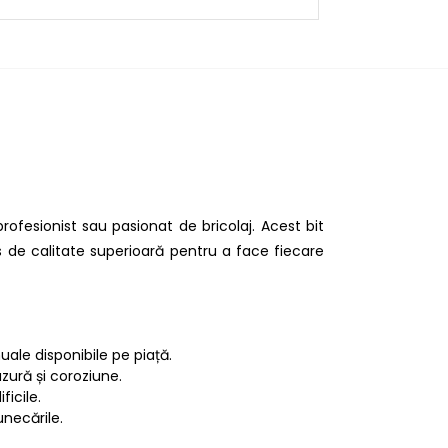
fesionist sau pasionat de bricolaj. Acest bit
us de calitate superioară pentru a face fiecare
uale disponibile pe piață.
uzură și coroziune.
ficile.
unecările.