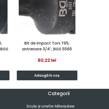
,
Bit de impact Torx T65,
 BGS
antrenare 3/4″, BGS 5565
80,22
lei
Adaugă în coș
Categorii
Scule și unelte Milwaukee