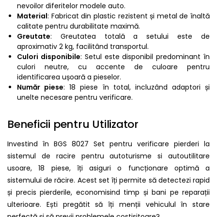
nevoilor diferitelor modele auto.
Material
: Fabricat din plastic rezistent și metal de înaltă
calitate pentru durabilitate maximă.
Greutate
: Greutatea totală a setului este de
aproximativ 2 kg, facilitând transportul.
Culori disponibile
: Setul este disponibil predominant în
culori neutre, cu accente de culoare pentru
identificarea ușoară a pieselor.
Număr piese
: 18 piese în total, incluzând adaptori și
unelte necesare pentru verificare.
Beneficii pentru Utilizator
Investind în BGS 8027 Set pentru verificare pierderi la
sistemul de racire pentru autoturisme si autoutilitare
usoare, 18 piese, îți asiguri o funcționare optimă a
sistemului de răcire. Acest set îți permite să detectezi rapid
și precis pierderile, economisind timp și bani pe reparații
ulterioare. Ești pregătit să îți menții vehiculul în stare
perfectă și să previi problemele costisitoare?