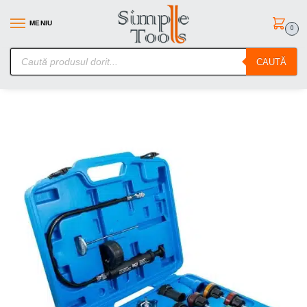
MENIU
0
SimpleTools.ro – Gasesti orice – Comanzi simplu
CAUTĂ
Prima pagină
Testere presiune/compresie si injectie
Set pentru verificare pierderi la sistemul de racire auto, 18 piese, BGS 8027
/
/