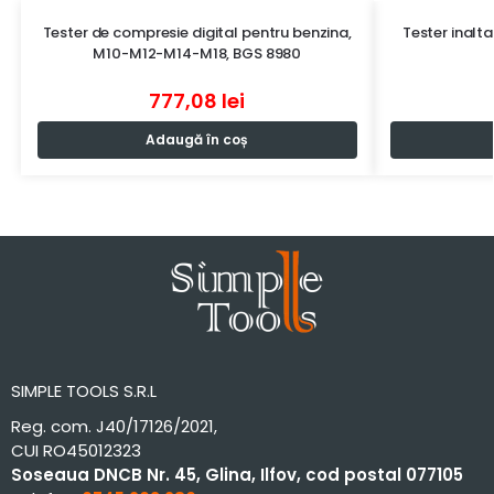
Tester de compresie digital pentru benzina,
Tester inalt
M10-M12-M14-M18, BGS 8980
777,08
lei
Adaugă în coș
SIMPLE TOOLS S.R.L
Reg. com. J40/17126/2021,
CUI RO45012323
Soseaua DNCB Nr. 45, Glina, Ilfov, cod postal 077105