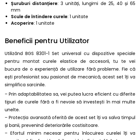
Șuruburi distanțiere
: 3 unități, lungimi de 25, 40 și 65
mm
Scule de întindere curele
: 1 unitate
Acoperire
: 1 unitate
Beneficii pentru Utilizator
Utilizând BGS 8301-1 Set universal cu dispozitive speciale
pentru montat curele elastice de accesorii, tu te vei
bucura de o experiență de utilizare fără probleme. Fie că
ești profesionist sau pasionat de mecanică, acest set îți va
simplifica sarcinile.
– Prin adaptabilitatea sa, vei putea lucra eficient cu diferite
tipuri de curele fără a fi nevoie să investești în mai multe
unelte.
– Protecția avansată oferită de acest set îți va salva timpul
și banii, prevenind deteriorările costisitoare.
– Efortul minim necesar pentru înlocuirea curelei îți va