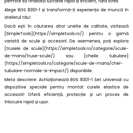
permite să finalizezi lucrările rapid și eficient, fără stres.
Alege BGS 8301-1 și transformă-ți experiența de muncă în
atelierul tău!
Dacă ești în căutarea altor unelte de calitate, vizitează
[SimpleTools](https://simpletools.ro/) pentru o gamă
variată de scule și accesorii. De asemenea, poți explora
[trusele de scule](https://simpletools.ro/categorie/scule-
de-mana/truse-scule/) sau [cheile tubulare]
(https://simpletools.ro/categorie/scule-de-mana/chei-
tubulare-normale-si-impact/) disponibile.
Meta descriere: Achiziționează BGS 8301-1 Set universal cu
dispozitive speciale pentru montat curele elastice de
accesorii! Oferă eficiență, protecție și un proces de
înlocuire rapid și ușor.