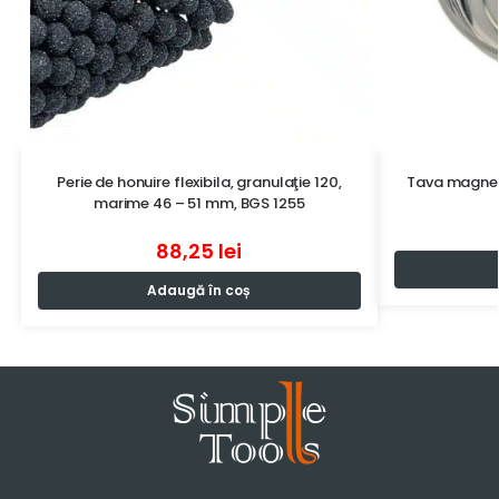
Perie de honuire flexibila, granulaţie 120,
Tava magnet
marime 46 – 51 mm, BGS 1255
88,25
lei
Adaugă în coș