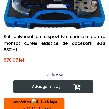
Set universal cu dispozitive speciale pentru
montat curele elastice de accesorii, BGS
8301-1
878,07
lei
În stoc
Adaugă în coș
Cumpără cu
de la 34.59 LEI / lună