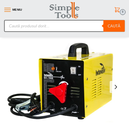
MENIU
0
SimpleTools.ro – Gasesti orice – Comanzi simplu
CAUTĂ
Prima pagină
Aparate de sudura
Aparate de Sudura tip transformator
/
/