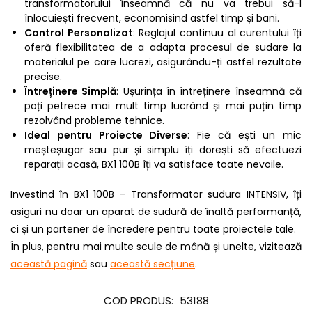
transformatorului înseamnă că nu va trebui să-l
înlocuiești frecvent, economisind astfel timp și bani.
Control Personalizat
: Reglajul continuu al curentului îți
oferă flexibilitatea de a adapta procesul de sudare la
materialul pe care lucrezi, asigurându-ți astfel rezultate
precise.
Întreținere Simplă
: Ușurința în întreținere înseamnă că
poți petrece mai mult timp lucrând și mai puțin timp
rezolvând probleme tehnice.
Ideal pentru Proiecte Diverse
: Fie că ești un mic
meșteșugar sau pur și simplu îți dorești să efectuezi
reparații acasă, BX1 100B îți va satisface toate nevoile.
Investind în BX1 100B – Transformator sudura INTENSIV, îți
asiguri nu doar un aparat de sudură de înaltă performanță,
ci și un partener de încredere pentru toate proiectele tale.
În plus, pentru mai multe scule de mână și unelte, vizitează
această pagină
sau
această secțiune
.
COD PRODUS:
53188