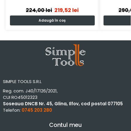
224,00
lei
219,52
lei
290
Adaugă în coș
SIMPLE TOOLS S.R.L
Reg. com. J40/17126/2021,
CUI RO45012323
Soseaua DNCB Nr. 45, Glina, Ilfov, cod postal 077105
Telefon:
0745 203 280
Contul meu