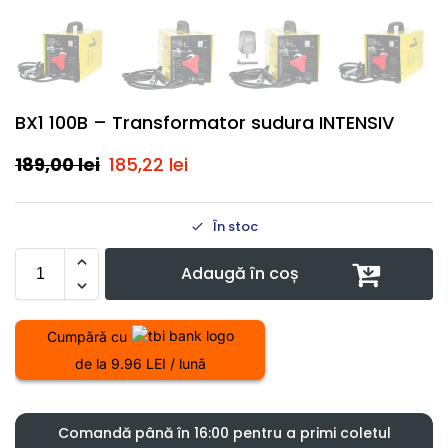
BX1 100B – Transformator sudura INTENSIV
189,00
lei
185,22
lei
În stoc
Adaugă în coș
Cumpără cu
de la 9.96 LEI / lună
Comandă până în 16:00 pentru a primi coletul