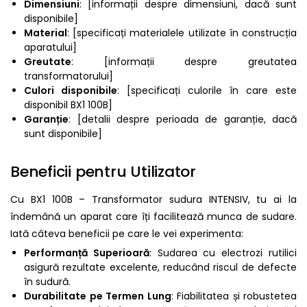
Dimensiuni
: [informații despre dimensiuni, dacă sunt
disponibile]
Material
: [specificați materialele utilizate în construcția
aparatului]
Greutate
: [informații despre greutatea
transformatorului]
Culori disponibile
: [specificați culorile în care este
disponibil BX1 100B]
Garanție
: [detalii despre perioada de garanție, dacă
sunt disponibile]
Beneficii pentru Utilizator
Cu BX1 100B – Transformator sudura INTENSIV, tu ai la
îndemână un aparat care îți facilitează munca de sudare.
Iată câteva beneficii pe care le vei experimenta:
Performanță Superioară
: Sudarea cu electrozi rutilici
asigură rezultate excelente, reducând riscul de defecte
în sudură.
Durabilitate pe Termen Lung
: Fiabilitatea și robustetea