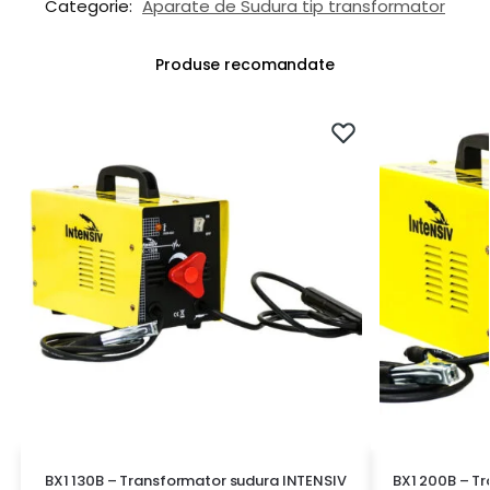
Categorie:
Aparate de Sudura tip transformator
Produse recomandate
BX1 130B – Transformator sudura INTENSIV
BX1 200B – T