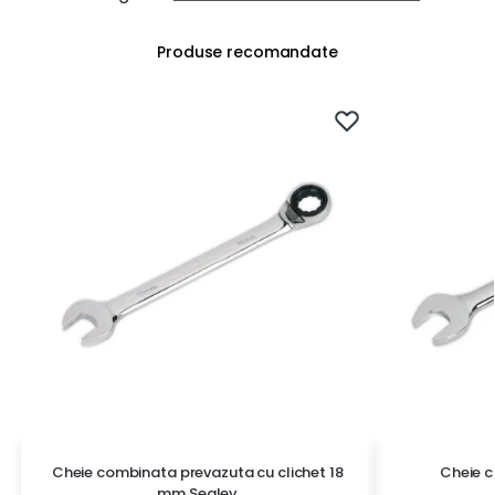
Produse recomandate
Cheie combinata prevazuta cu clichet 18
Cheie 
mm Sealey