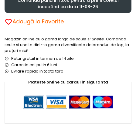
Comandă până în 16:00 pentru a primi coletul
începând cu data 11-08-26
Adaugă la Favorite
Magazin online cu o gama larga de
scule si unelte.
Comanda
scule si unelte dintr-o gama diversificata de branduri de top, la
prețuri mici!
Retur gratuit in termen de 14 zile
Garantie cel putin 6 luni
Livrare rapida in toata tara
Plateste online cu cardul in siguranta