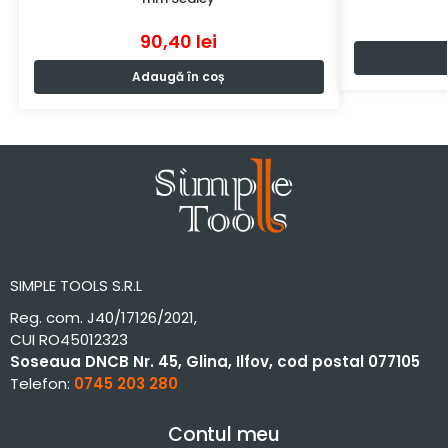
90,40
lei
Adaugă în coș
SIMPLE TOOLS S.R.L
Reg. com. J40/17126/2021,
CUI RO45012323
Soseaua DNCB Nr. 45, Glina, Ilfov, cod postal 077105
Telefon:
0745 203 280
Contul meu