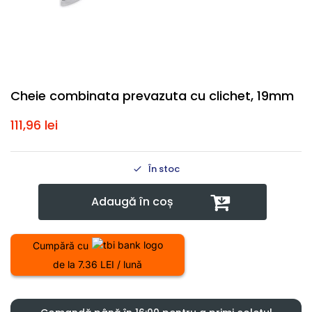
Cheie combinata prevazuta cu clichet, 19mm
111,96
lei
În stoc
Adaugă în coș
Cumpără cu
de la 7.36 LEI / lună