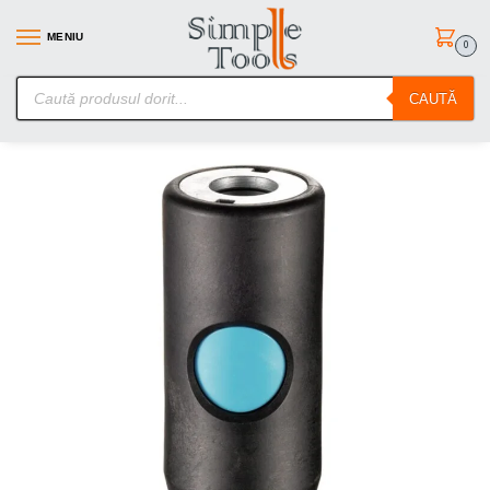
MENIU
0
SimpleTools.ro – Gasesti orice – Comanzi simplu
CAUTĂ
Prima pagină
Scule pneumatice
Cuple si furtunuri pneumatice
/
/