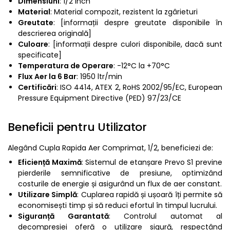
Dimensiuni
: 1/2 inch
Material
: Material compozit, rezistent la zgârieturi
Greutate
: [informații despre greutate disponibile în
descrierea originală]
Culoare
: [informații despre culori disponibile, dacă sunt
specificate]
Temperatura de Operare
: -12°C la +70°C
Flux Aer la 6 Bar
: 1950 ltr/min
Certificări
: ISO 4414, ATEX 2, RoHS 2002/95/EC, European
Pressure Equipment Directive (PED) 97/23/CE
Beneficii pentru Utilizator
Alegând Cupla Rapida Aer Comprimat, 1/2, beneficiezi de:
Eficiență Maximă
: Sistemul de etanșare Prevo S1 previne
pierderile semnificative de presiune, optimizând
costurile de energie și asigurând un flux de aer constant.
Utilizare Simplă
: Cuplarea rapidă și ușoară îți permite să
economisești timp și să reduci efortul în timpul lucrului.
Siguranță Garantată
: Controlul automat al
decompresiei oferă o utilizare sigură, respectând