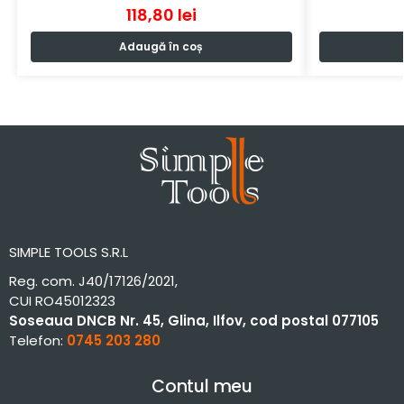
118,80
lei
Adaugă în coș
SIMPLE TOOLS S.R.L
Reg. com. J40/17126/2021,
CUI RO45012323
Soseaua DNCB Nr. 45, Glina, Ilfov, cod postal 077105
Telefon:
0745 203 280
Contul meu