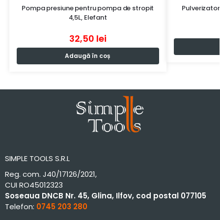
Pompa presiune pentru pompa de stropit
Pulverizato
4,5L, Elefant
32,50
lei
Adaugă în coș
SIMPLE TOOLS S.R.L
Reg. com. J40/17126/2021,
CUI RO45012323
Soseaua DNCB Nr. 45, Glina, Ilfov, cod postal 077105
Telefon:
0745 203 280