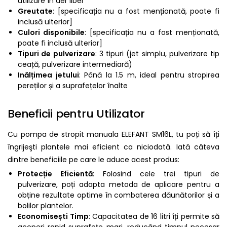
utilizare în aer liber
Greutate
: [specificația nu a fost menționată, poate fi
inclusă ulterior]
Culori disponibile
: [specificația nu a fost menționată,
poate fi inclusă ulterior]
Tipuri de pulverizare
: 3 tipuri (jet simplu, pulverizare tip
ceață, pulverizare intermediară)
Inălțimea jetului
: Până la 1.5 m, ideal pentru stropirea
pereților și a suprafețelor înalte
Beneficii pentru Utilizator
Cu pompa de stropit manuala ELEFANT SM16L, tu poți să îți
îngrijeşti plantele mai eficient ca niciodată. Iată câteva
dintre beneficiile pe care le aduce acest produs:
Protecție Eficientă
: Folosind cele trei tipuri de
pulverizare, poți adapta metoda de aplicare pentru a
obține rezultate optime în combaterea dăunătorilor și a
bolilor plantelor.
Economisești Timp
: Capacitatea de 16 litri îți permite să
acoperi rapid suprafețe mari, reducând timpul necesar