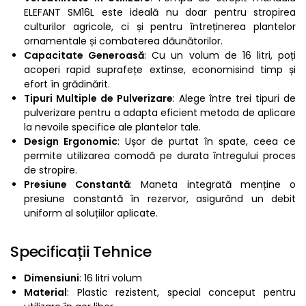
ELEFANT SM16L este ideală nu doar pentru stropirea
culturilor agricole, ci și pentru întreținerea plantelor
ornamentale și combaterea dăunătorilor.
Capacitate Generoasă
: Cu un volum de 16 litri, poți
acoperi rapid suprafețe extinse, economisind timp și
efort în grădinărit.
Tipuri Multiple de Pulverizare
: Alege între trei tipuri de
pulverizare pentru a adapta eficient metoda de aplicare
la nevoile specifice ale plantelor tale.
Design Ergonomic
: Ușor de purtat în spate, ceea ce
permite utilizarea comodă pe durata întregului proces
de stropire.
Presiune Constantă
: Maneta integrată menține o
presiune constantă în rezervor, asigurând un debit
uniform al soluțiilor aplicate.
Specificații Tehnice
Dimensiuni
: 16 litri volum
Material
: Plastic rezistent, special conceput pentru