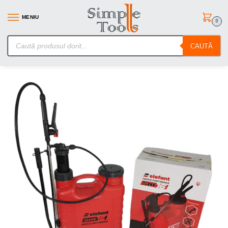
MENIU
0
SimpleTools.ro – Gasesti orice – Comanzi simplu
CAUTĂ
Prima pagină
Unelte de gradina
Pompe de stropit si Vermorele
/
/