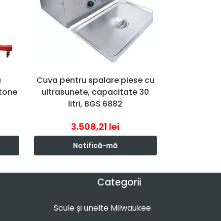
u
Cuva pentru spalare piese cu
 tone
ultrasunete, capacitate 30
litri, BGS 6882
3.508,21
lei
Notifică-mă
Categorii
Scule și unelte Milwaukee