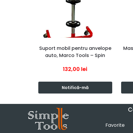
Suport mobil pentru anvelope
Mas
auto, Marco Tools – Spin
132,00
lei
Notifică-mă
C
Favorite