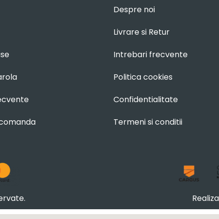
Despre noi
Livrare si Retur
use
Intrebari frecvente
arola
Politica cookies
recvente
Confidentialitate
 comanda
Termeni si conditii
ervate.
Realiz