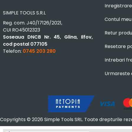
Inregistrare
SIMPLE TOOLS S.R.L
Contul meu
Reg. com. J40/17126/2021,
CUI RO45012323
Retur prod
Soseaua DNCB Nr. 45, Glina, Ilfov,
cod postal 077105
Resetare p
Telefon:
0745 203 280
Intrebari f
Urmareste
Copyrights © 2026 Simple Tools SRL. Toate drepturile rez