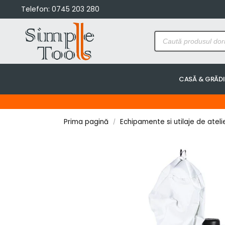
Telefon:
0745 203 280
CASĂ & GRĂD
Prima pagină
Echipamente si utilaje de ateli
/