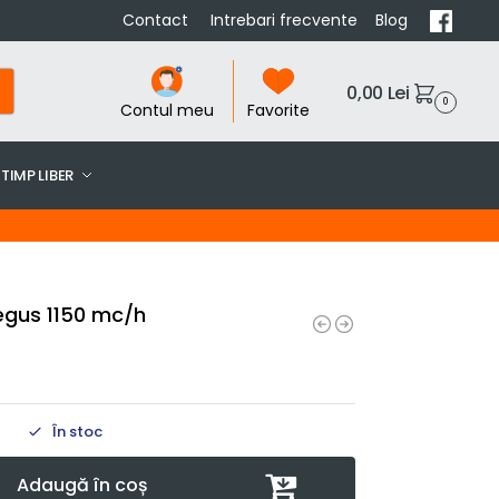
Contact
Intrebari frecvente
Blog
0,00
Lei
0
Contul meu
Favorite
TIMP LIBER
egus 1150 mc/h
În stoc
Adaugă în coș