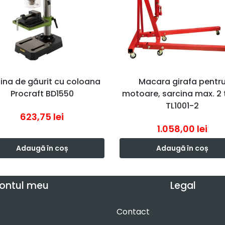
ina de găurit cu coloana
Macara girafa pentr
Procraft BD1550
motoare, sarcina max. 2
TL1001-2
623,75
lei
1.058,00
lei
Adaugă în coș
Adaugă în coș
ontul meu
Legal
Contact