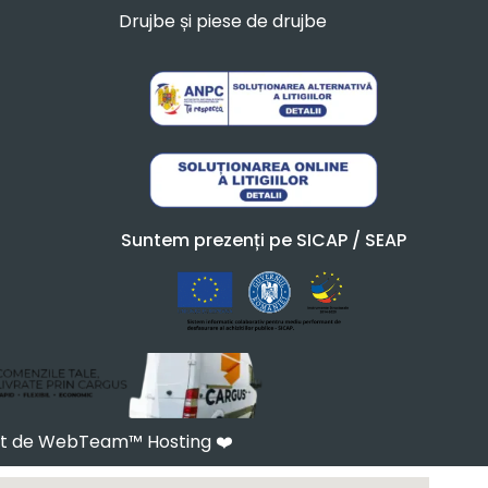
Drujbe și piese de drujbe
Suntem prezenți pe SICAP / SEAP
at de WebTeam™ Hosting
❤️