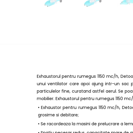
Exhaustorul pentru rumegus 1150 mc/h, Detoolz
unui ventilator care apoi ajung intr-un sac p
particulelor fine, curatand astfel aerul. Se p
mobilier. Exhaustorul pentru rumegus 1150 mc/
• Exhaustor pentru rumegus 1150 mc/h, Detoolz
grosime si debitare;
• Se racordeaza la masini de prelucrare a lemn
• Spatiu necesar redus, capacitate mare de a