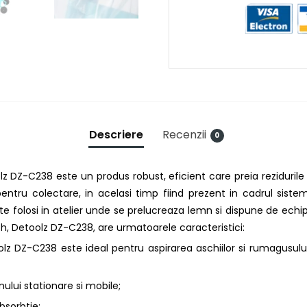
Descriere
Recenzii
0
 DZ-C238 este un produs robust, eficient care preia rezidurile 
entru colectare, in acelasi timp fiind prezent in cadrul siste
oate folosi in atelier unde se prelucreaza lemn si dispune de ech
h, Detoolz DZ-C238, are urmatoarele caracteristici:
 DZ-C238 este ideal pentru aspirarea aschiilor si rumagusului i
ului stationare si mobile;
bsorbtie;