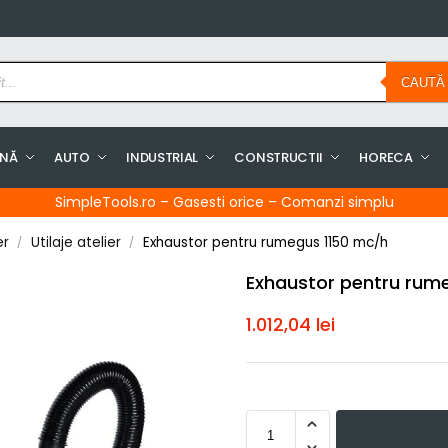
CAUTĂ
INĂ
AUTO
INDUSTRIAL
CONSTRUCTII
HORECA
SimpleTools.ro – Gasesti orice – Comanzi simplu
er
Utilaje atelier
Exhaustor pentru rumegus 1150 mc/h
/
/
Exhaustor pentru rum
1.012,04
lei