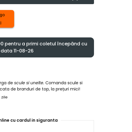
I
 pentru a primi coletul începând cu
data 11-08-26
arga de
scule si unelte.
Comanda scule si
cata de branduri de top, la prețuri mici!
 zile
nline cu cardul in siguranta