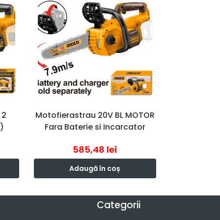
 2
Motofierastrau 20V BL MOTOR
)
Fara Baterie si Incarcator
585,48
lei
Adaugă în coș
Categorii