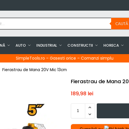
CAUTĂ
INĂ
AUTO
INDUSTRIAL
CONSTRUCTII
HORECA
SimpleTools.ro – Gasesti orice – Comanzi simplu
Fierastrau de Mana 20V Mic 13cm
Fierastrau de Mana 20
189,98
lei
Cumpără cu