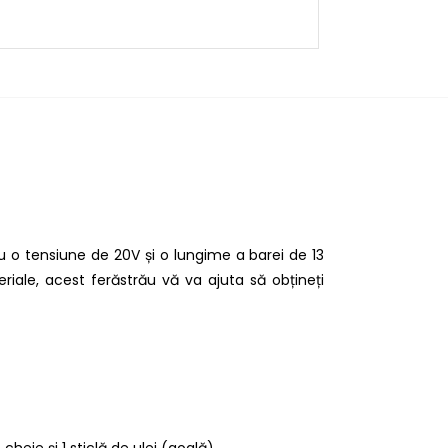
u o tensiune de 20V și o lungime a barei de 13
riale, acest ferăstrău vă va ajuta să obțineți
cheie și 1 sticlă de ulei (goală).