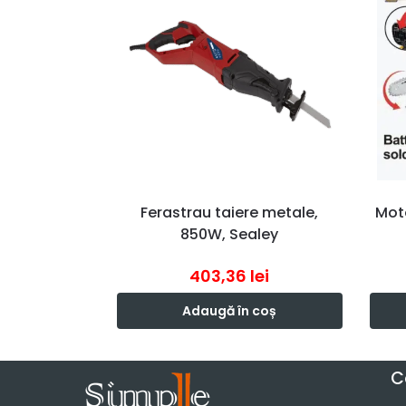
Ferastrau taiere metale,
Mot
850W, Sealey
403,36
lei
Adaugă în coș
C