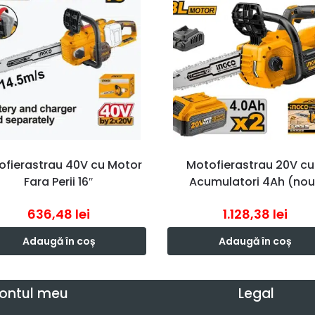
ofierastrau 40V cu Motor
Motofierastrau 20V cu
Fara Perii 16″
Acumulatori 4Ah (nou
636,48
lei
1.128,38
lei
Adaugă în coș
Adaugă în coș
ontul meu
Legal