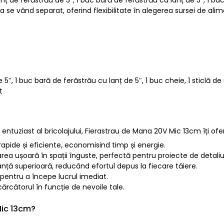
a se vând separat, oferind flexibilitate în alegerea sursei de ali
e 5″, 1 buc bară de ferăstrău cu lanț de 5″, 1 buc cheie, 1 sticlă de
t
un entuziast al bricolajului, Fierastrau de Mana 20V Mic 13cm îți 
ri rapide și eficiente, economisind timp și energie.
a ușoară în spații înguste, perfectă pentru proiecte de detaliu
ță superioară, reducând efortul depus la fiecare tăiere.
e pentru a începe lucrul imediat.
ărcătorul în funcție de nevoile tale.
Mic 13cm?