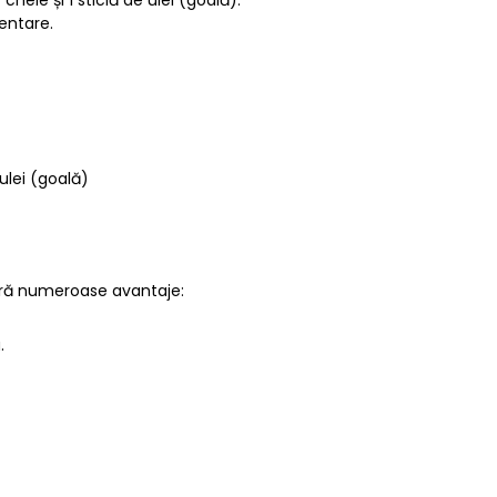
mentare.
 ulei (goală)
oferă numeroase avantaje:
.