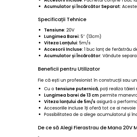
Acumulator și Încărcător Separat
: Aceste
Specificații Tehnice
Tensiune
: 20V
Lungimea Barei
: 5″ (13cm)
Viteza Lanțului
: 5m/s
Accesorii Incluse
: 1 buc lanț de ferăstrău d
Acumulator și Încărcător
: Vândute separa
Beneficii pentru Utilizator
Fie că ești un profesionist în construcții sau 
Cu o
tensiune puternică
, poți realiza tăie
Lungimea barei de 13 cm
permite manevrare
Viteza lanțului de 5m/s
asigură o performan
Accesoriile incluse îți oferă tot ce ai nevoi
Possibilitatea de a alege acumulatorul și înc
De ce să Alegi Fierastrau de Mana 20V 