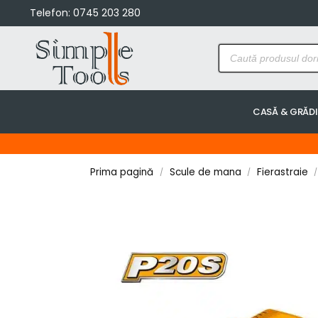
Telefon:
0745 203 280
CASĂ & GRĂD
Prima pagină
Scule de mana
Fierastraie
/
/
/