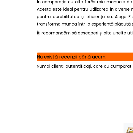
În comparație cu alte ferăstraie manuale de 
Acesta este ideal pentru utilizarea în diverse 
pentru durabilitatea și eficiența sa. Alege
transforma munca într-o experiență plăcută și
Îți recomandăm să descoperi și alte unelte util
Nu există recenzii până acum.
Numai clienții autentificați, care au cumpărat 