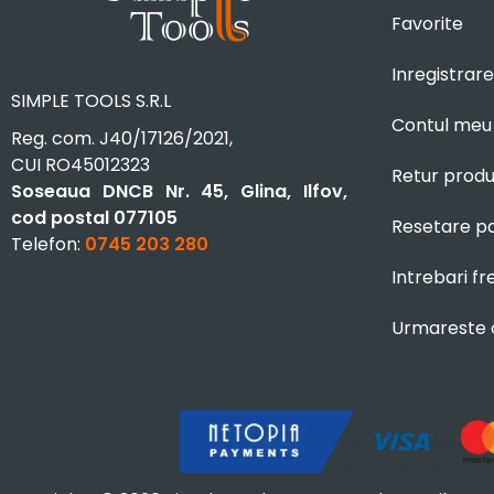
Favorite
Inregistrare
SIMPLE TOOLS S.R.L
Contul meu
Reg. com. J40/17126/2021,
CUI RO45012323
Retur prod
Soseaua DNCB Nr. 45, Glina, Ilfov,
cod postal 077105
Resetare p
Telefon:
0745 203 280
Intrebari f
Urmareste