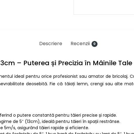
Descriere
Recenzii
0
cm – Puterea și Precizia în Mâinile Tale
ntul ideal pentru orice profesionist sau amator de bricolaj. C
rabilitate deosebită. Fie că tăiați lemn, crengi sau alte mate
ferind o putere constantă pentru tăieri precise și rapide.
ngime de 5″ (13cm), ideală pentru tăieri în spații restrânse.
ge 5m/s, asigurând tăieri rapide și eficiente.
nț de ferăstrău de 5″, 1 buc bară de ferăstrău cu lanț de 5″, 1 buc 