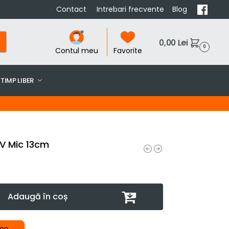
Contact
Intrebari frecvente
Blog
0,00
Lei
0
Contul meu
Favorite
TIMP LIBER
V Mic 13cm
Adaugă în coș