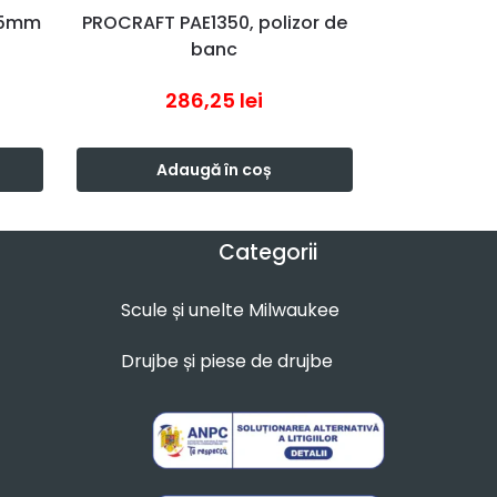
125mm
PROCRAFT PAE1350, polizor de
banc
286,25
lei
Adaugă în coș
Categorii
Scule și unelte Milwaukee
Drujbe și piese de drujbe