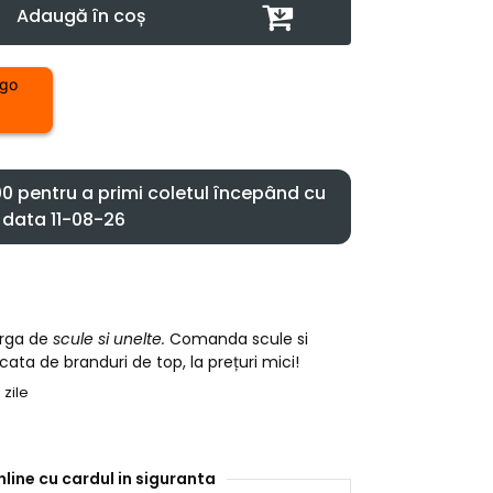
Adaugă în coș
 pentru a primi coletul începând cu
data 11-08-26
arga de
scule si unelte.
Comanda scule si
cata de branduri de top, la prețuri mici!
 zile
nline cu cardul in siguranta