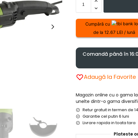
Cumpără cu
de la 12.67 LEI / lună
Comandă până în 16:00
Adaugă la Favorite
Magazin online cu o gama l
unelte dintr-o gama diversifi
Retur gratuit in termen de 14
Garantie cel putin 6 luni
Livrare rapida in toata tara
Plateste o