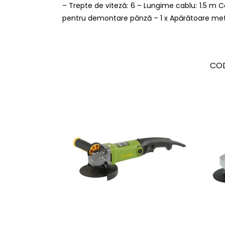
– Trepte de viteză: 6 – Lungime cablu: 1.5 m C
pentru demontare pânză – 1 x Apărătoare met
CO