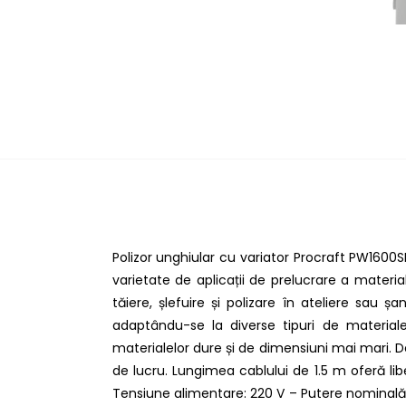
Polizor unghiular cu variator Procraft PW1600S
varietate de aplicații de prelucrare a mater
tăiere, șlefuire și polizare în ateliere sau ș
adaptându-se la diverse tipuri de materiale
materialelor dure și de dimensiuni mai mari. De
de lucru. Lungimea cablului de 1.5 m oferă libe
Tensiune alimentare: 220 V – Putere nominală