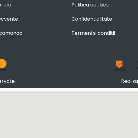
arola
Politica cookies
recvente
Confidentialitate
 comanda
Termeni si conditii
ervate.
Realiz