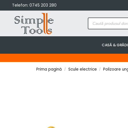
Telefon:
0745 203 280
CASĂ & GRĂD
Prima pagină
Scule electrice
Polizoare un
/
/