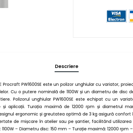
Descriere
E Procraft PW1600SE este un polizor unghiular cu variator, proie
ialelor. Cu o putere nominală de 1100W și un diametru de disc d
antiere. Polizorul unghiular PW1600SE este echipat cu un variat
 și aplicații. Turația maximă de 12000 rpm și diametrul mar
signul ergonomic și greutatea optimă de 3 kg asigură confort în 
rtate de mișcare în atelier sau pe șantier, facilitând utilizare
: 1100W – Diametru disc: 150 mm – Turație maximă: 12000 rpm –