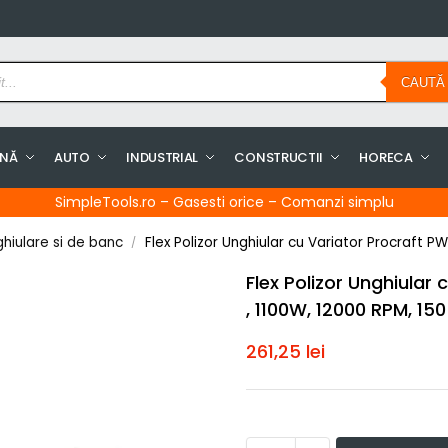
CAUTĂ
INĂ
AUTO
INDUSTRIAL
CONSTRUCTII
HORECA
SimpleTools.ro – Gasesti orice – Comanzi simplu
ghiulare si de banc
Flex Polizor Unghiular cu Variator Procraft 
/
Flex Polizor Unghiular
, 1100W, 12000 RPM, 1
261,25
lei