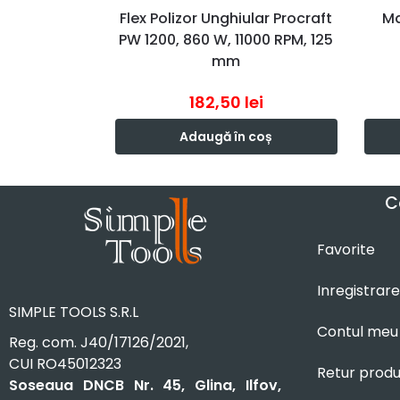
Flex Polizor Unghiular Procraft
Ma
PW 1200, 860 W, 11000 RPM, 125
mm
182,50
lei
Adaugă în coș
C
Favorite
Inregistrare
SIMPLE TOOLS S.R.L
Contul meu
Reg. com. J40/17126/2021,
CUI RO45012323
Retur prod
Soseaua DNCB Nr. 45, Glina, Ilfov,