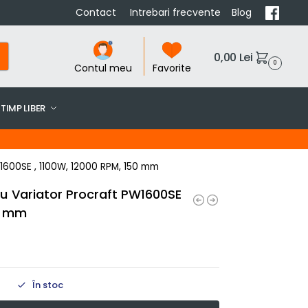
Contact
Intrebari frecvente
Blog
0,00
Lei
0
Contul meu
Favorite
TIMP LIBER
PW1600SE , 1100W, 12000 RPM, 150 mm
 cu Variator Procraft PW1600SE
50 mm
În stoc