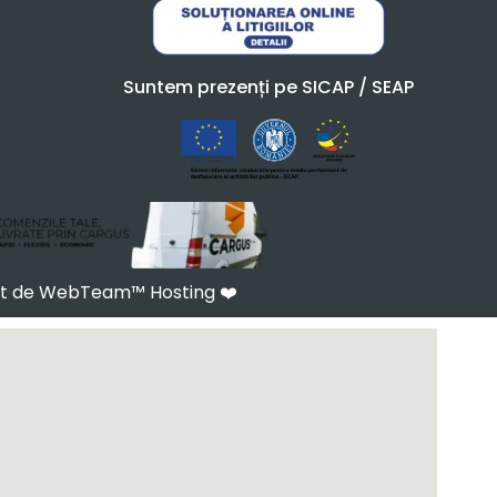
Suntem prezenți pe SICAP / SEAP
at de WebTeam™ Hosting
❤️