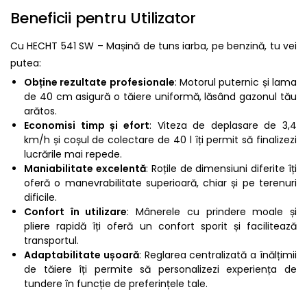
Beneficii pentru Utilizator
Cu HECHT 541 SW – Mașină de tuns iarba, pe benzină, tu vei
putea:
Obține rezultate profesionale
: Motorul puternic și lama
de 40 cm asigură o tăiere uniformă, lăsând gazonul tău
arătos.
Economisi timp și efort
: Viteza de deplasare de 3,4
km/h și coșul de colectare de 40 l îți permit să finalizezi
lucrările mai repede.
Maniabilitate excelentă
: Roțile de dimensiuni diferite îți
oferă o manevrabilitate superioară, chiar și pe terenuri
dificile.
Confort în utilizare
: Mânerele cu prindere moale și
pliere rapidă îți oferă un confort sporit și facilitează
transportul.
Adaptabilitate ușoară
: Reglarea centralizată a înălțimii
de tăiere îți permite să personalizezi experiența de
tundere în funcție de preferințele tale.