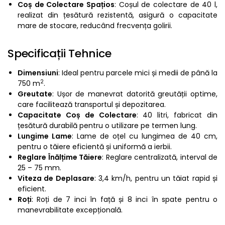
Coș de Colectare Spațios
: Coșul de colectare de 40 l,
realizat din țesătură rezistentă, asigură o capacitate
mare de stocare, reducând frecvența golirii.
Specificații Tehnice
Dimensiuni
: Ideal pentru parcele mici și medii de până la
2
750 m
.
Greutate
: Ușor de manevrat datorită greutății optime,
care facilitează transportul și depozitarea.
Capacitate Coș de Colectare
: 40 litri, fabricat din
țesătură durabilă pentru o utilizare pe termen lung.
Lungime Lame
: Lame de oțel cu lungimea de 40 cm,
pentru o tăiere eficientă și uniformă a ierbii.
Reglare Înălțime Tăiere
: Reglare centralizată, interval de
25 – 75 mm.
Viteza de Deplasare
: 3,4 km/h, pentru un tăiat rapid și
eficient.
Roți
: Roți de 7 inci în față și 8 inci în spate pentru o
manevrabilitate excepțională.