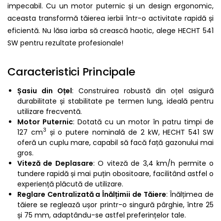
impecabil. Cu un motor puternic și un design ergonomic,
aceasta transformă tăierea ierbii într-o activitate rapidă și
eficientă. Nu lăsa iarba să crească haotic, alege HECHT 541
SW pentru rezultate profesionale!
Caracteristici Principale
Șasiu din Oțel
: Construirea robustă din oțel asigură
durabilitate și stabilitate pe termen lung, ideală pentru
utilizare frecventă.
Motor Puternic
: Dotată cu un motor în patru timpi de
3
127 cm
și o putere nominală de 2 kW, HECHT 541 SW
oferă un cuplu mare, capabil să facă față gazonului mai
gros.
Viteză de Deplasare
: O viteză de 3,4 km/h permite o
tundere rapidă și mai puțin obositoare, facilitând astfel o
experiență plăcută de utilizare.
Reglare Centralizată a Înălțimii de Tăiere
: Înălțimea de
tăiere se reglează ușor printr-o singură pârghie, între 25
și 75 mm, adaptându-se astfel preferințelor tale.