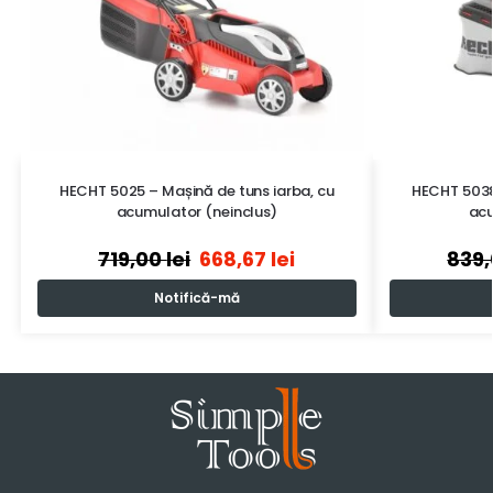
HECHT 5025 – Mașină de tuns iarba, cu
HECHT 5038
acumulator (neinclus)
acu
719,00
lei
668,67
lei
839
Notifică-mă