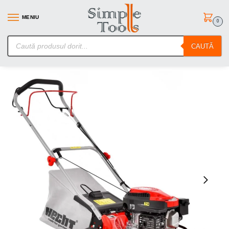
MENIU
0
SimpleTools.ro – Gasesti orice – Comanzi simplu
CAUTĂ
Prima pagină
Unelte de gradina
Masini tuns iarba
HECHT 541 SW – Mașină de tuns iarba, pe benzină
/
/
/