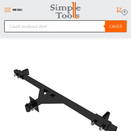
MENIU
0
SimpleTools.ro – Gasesti orice – Comanzi simplu
CAUTĂ
Prima pagină
Unelte de gradina
Motocultoare si Cultivatoare
/
/