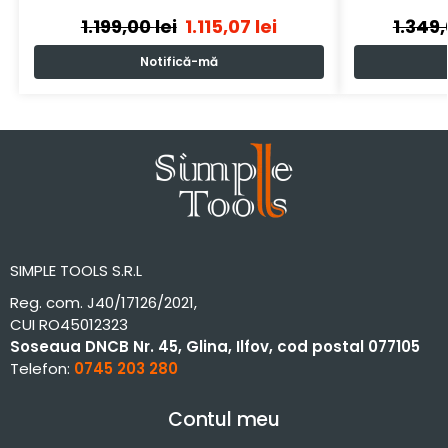
1.199,00
lei
1.115,07
lei
1.349
Notifică-mă
SIMPLE TOOLS S.R.L
Reg. com. J40/17126/2021,
CUI RO45012323
Soseaua DNCB Nr. 45, Glina, Ilfov, cod postal 077105
Telefon:
0745 203 280
Contul meu