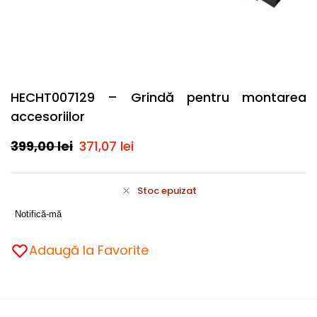
HECHT007129 – Grindă pentru montarea
accesoriilor
399,00
lei
371,07
lei
Stoc epuizat
Notifică-mă
Adaugă la Favorite