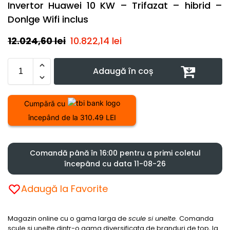
Invertor Huawei 10 KW – Trifazat – hibrid –
Donlge Wifi inclus
12.024,60
lei
10.822,14
lei
Adaugă în coș
Cumpără cu
începând de la 310.49 LEI
Comandă până în 16:00 pentru a primi coletul
începând cu data 11-08-26
Adaugă la Favorite
Magazin online cu o gama larga de
scule si unelte.
Comanda
scule si unelte dintr-o gama diversificata de branduri de top, la