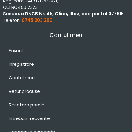
Reg. com. J40/17126/2021,
CUI RO45012323
Soseaua DNCB Nr. 45, Glina, Ilfov, cod postal 077105
Telefon:
0745 203 280
Contul meu
Favorite
Inregistrare
Contul meu
Retur produse
Resetare parola
Intrebari frecvente
Urmareste comanda