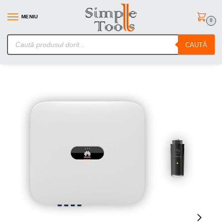
MENIU
0
SimpleTools.ro – Gasesti orice – Comanzi simplu
CAUTĂ
Prima pagină
Uz casnic
Panouri Solare
Invertor Huawei 10 KW – Trifazat – hibrid – Donlge Wifi inclus
/
/
/