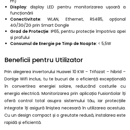
m)
Display
: display LED pentru monitorizarea ușoară a
funcționării
Conectivitate
: WLAN, Ethernet, RS485, opțional
4G/3G/2G prin Smart Dongle
Grad de Protecție
: IP65, pentru protecție împotriva apei
și prafului
Consumul de Energie pe Timp de Noapte
: < 5,5W
Beneficii pentru Utilizator
Prin alegerea invertorului Huawei 10 KW – Trifazat – hibrid –
Donlge Wifi inclus, tu te bucuri de o eficiență excepțională
în convertirea energiei solare, reducând costurile cu
energia electrică. Monitorizarea prin aplicația FusionSolar îți
oferă control total asupra sistemului tău, iar protecțiile
integrate îți asigură liniștea necesară în utilizarea acestuia.
Cu un design compact și o greutate redusă, instalarea este
rapidă și eficientă.