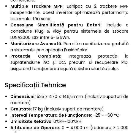
comerciale.
Multiple Trackere MPP
: Echipat cu 2 trackere MPP
independente, acest invertor optimizează performanța
sistemului tău solar.
Conexiune Simplificată pentru Baterii
: Include o
conexiune Plug & Play pentru sistemele de stocare
LUNA2000 ESS între 5-15 kWh.
Monitorizare Avansată
: Permite monitorizarea gratuită
a sistemului prin aplicația FusionSolar.
Protecție Completă
: Integrează protecție la
supratensiune AC și DC, precum și recuperare PID,
asigurând funcționarea sigură a sistemului tău solar.
Specificații Tehnice
Dimensiuni
: 525 x 470 x 146,5 mm (inclusiv suporturi de
montare)
Greutate
: 17 kg (inclusiv suport de montare)
Interval Temperatura de Funcționare
: -25 ~ +60 °C
Umiditate Relativă
: 0%RH~100%RH
Altitudine de Operare
: 0 – 4.000 m (reducere > 2.000