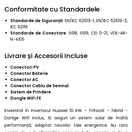
Conformitate cu Standardele
Standarde de Siguranță
: EN/IEC 62109-1, EN/IEC 62109-2,
IEC 62116
Standarde de Conectare
: G98, G99, CEI 0-21, VDE-AR-
N-4105
Livrare și Accesorii Incluse
Conectori PV
Conector Baterie
Conector AC
Conector Cablu de Semnal
Sistem de Prindere
Dongle WiFi FE
Investind în invertorul Huawei 10 KW – Trifazat – hibrid –
Donlge Wifi inclus, îți asiguri un sistem solar de înaltă
performanță, adaptat nevoilor tale energetice. Nu rata