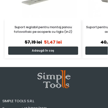
Suport reglabil pentru montaj panou
Suport pentru
fotovoltaic pe acoperis cu tigla (in Z)
ac
57,19
lei
51,47
lei
40
Adaugă în coș
SIMPLE TOOLS S.R.L