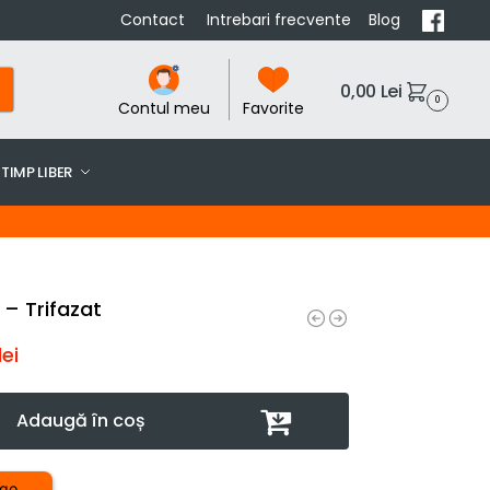
Contact
Intrebari frecvente
Blog
0,00
Lei
0
Contul meu
Favorite
TIMP LIBER
 – Trifazat
lei
Adaugă în coș