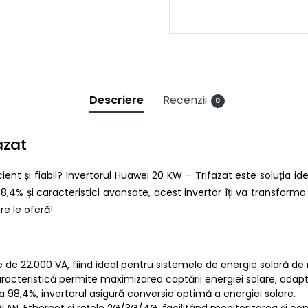
Descriere
Recenzii
0
azat
ient și fiabil? Invertorul Huawei 20 KW – Trifazat este soluția 
8,4% și caracteristici avansate, acest invertor îți va transforma e
e le oferă!
e de 22.000 VA, fiind ideal pentru sistemele de energie solară de
racteristică permite maximizarea captării energiei solare, adaptâ
a 98,4%, invertorul asigură conversia optimă a energiei solare.
AN, Ethernet și rețele 2G/3G/4G, facilitând monitorizarea și cont