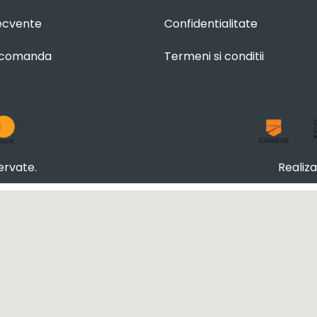
recvente
Confidentialitate
 comanda
Termeni si conditii
ervate.
Realiz