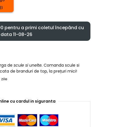
EI
 pentru a primi coletul începând cu
data 11-08-26
arga de
scule si unelte.
Comanda scule si
cata de branduri de top, la prețuri mici!
 zile
nline cu cardul in siguranta