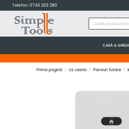
Telefon:
0745 203 280
CASĂ & GRĂD
Prima pagină
Uz casnic
Panouri Solare
/
/
/