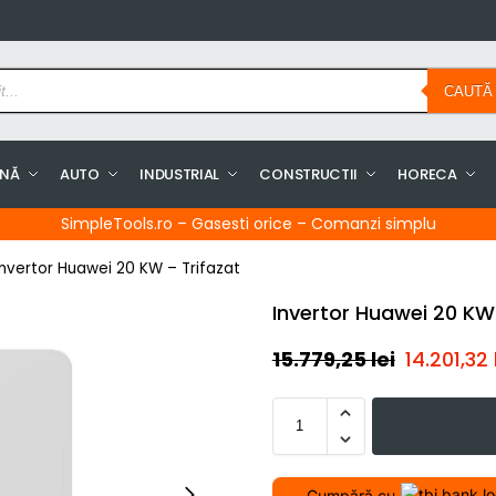
CAUTĂ
INĂ
AUTO
INDUSTRIAL
CONSTRUCTII
HORECA
SimpleTools.ro – Gasesti orice – Comanzi simplu
Invertor Huawei 20 KW – Trifazat
Invertor Huawei 20 KW
15.779,25
lei
14.201,32
Cumpără cu