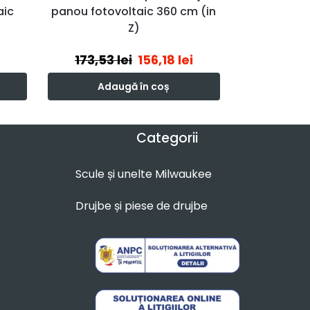
aic
panou fotovoltaic 360 cm (in
Z)
173,53
lei
156,18
lei
Adaugă în coș
Categorii
Scule și unelte Milwaukee
Drujbe și piese de drujbe