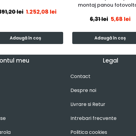
montaj panou fotovolt
.391,20
lei
1.252,08
lei
6,31
lei
5,68
lei
Adaugă în coș
Adaugă în coș
ontul meu
Legal
Contact
Despre noi
Livrare si Retur
use
Intrebari frecvente
arola
Politica cookies