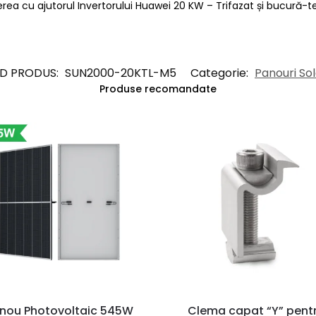
a cu ajutorul Invertorului Huawei 20 KW – Trifazat și bucură-te
D PRODUS:
SUN2000-20KTL-M5
Categorie:
Panouri So
Produse recomandate
nou Photovoltaic 545W
Clema capat “Y” pent