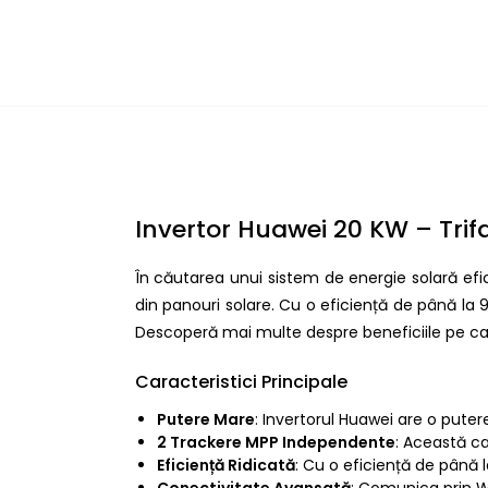
Invertor Huawei 20 KW – Trif
În căutarea unui sistem de energie solară efic
din panouri solare. Cu o eficiență de până la 9
Descoperă mai multe despre beneficiile pe car
Caracteristici Principale
Putere Mare
: Invertorul Huawei are o puter
2 Trackere MPP Independente
: Această ca
Eficiență Ridicată
: Cu o eficiență de până l
Conectivitate Avansată
: Comunica prin WL