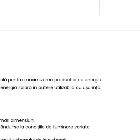
ideală pentru maximizarea producției de energie
nergia solară în putere utilizabilă cu ușurință.
 mari dimensiuni.
ndu-se la condițiile de iluminare variate.
rolul sistemului de la distanță.