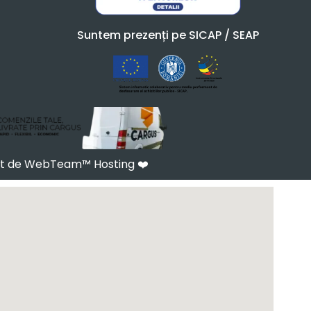
Suntem prezenți pe SICAP / SEAP
at de WebTeam™ Hosting
❤️