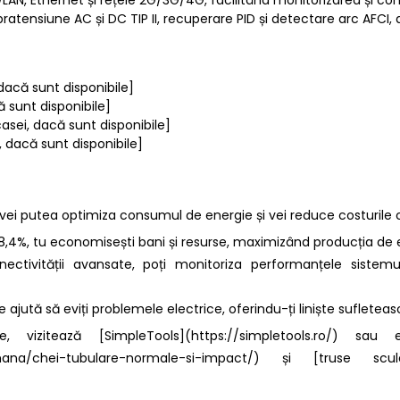
pratensiune AC și DC TIP II, recuperare PID și detectare arc AFCI, a
 dacă sunt disponibile]
ă sunt disponibile]
casei, dacă sunt disponibile]
i, dacă sunt disponibile]
i vei putea optimiza consumul de energie și vei reduce costurile cu
98,4%, tu economisești bani și resurse, maximizând producția de 
onectivității avansate, poți monitoriza performanțele siste
e ajută să eviți problemele electrice, oferindu-ți liniște sufleteasc
, vizitează [SimpleTools](https://simpletools.ro/) sa
e-mana/chei-tubulare-normale-si-impact/) și [truse scule](