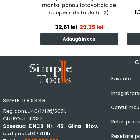
montaj panou fotovoltaic pe
1
acoperis de tabla (in Z)
32,61
lei
29,35
lei
Adaugă în coș
C
Favorite
Inregistrare
SIMPLE TOOLS S.R.L
Contul meu
Reg. com. J40/17126/2021,
CUI RO45012323
Retur prod
Soseaua DNCB Nr. 45, Glina, Ilfov,
cod postal 077105
Resetare p