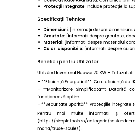
Protecții Integrate
: Include protecție la su
Specificații Tehnice
Dimensiuni
: [informații despre dimensiuni,
Greutate
: [informații despre greutate, dac
Material
: [informații despre materialul car
Culori disponibile
: [informații despre culor
Beneficii pentru Utilizator
Utilizând Invertorul Huawei 20 KW – Trifazat, îț
– **Eficiență Energetică**: Cu o eficiență de 
– **Monitorizare Simplificată**: Datorită c
funcționează optim.
– **Securitate Sporită**: Protecțiile integrate t
Pentru mai multe informații și oferte
(https://simpletools.ro/categorie/scule-d
mana/truse-scule/).